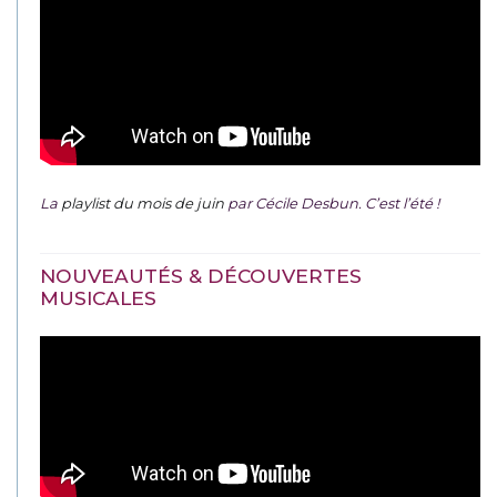
La
playlist du mois de juin
par Cécile Desbun. C’est l’été !
NOUVEAUTÉS & DÉCOUVERTES
MUSICALES