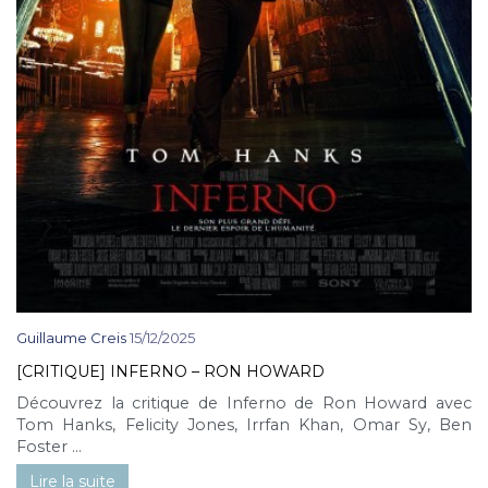
Guillaume Creis
15/12/2025
[CRITIQUE] INFERNO – RON HOWARD
Découvrez la critique de Inferno de Ron Howard avec
Tom Hanks, Felicity Jones, Irrfan Khan, Omar Sy, Ben
Foster ...
Lire la suite