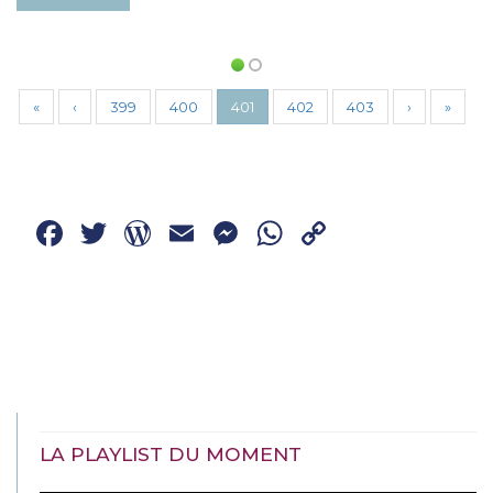
«
‹
399
400
401
402
403
›
»
Facebook
Twitter
WordPress
Email
Messenger
WhatsApp
Copy
Link
LA PLAYLIST DU MOMENT