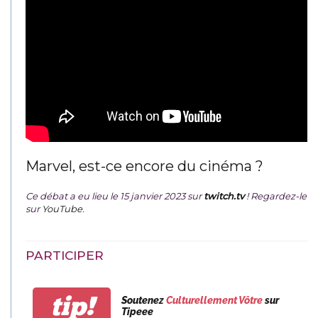
Marvel, est-ce encore du cinéma ?
Ce débat a eu lieu le 15 janvier 2023 sur
twitch.tv
! Regardez-le
sur
YouTube
.
PARTICIPER
tip!
Soutenez
Culturellement Vôtre
sur
Tipeee