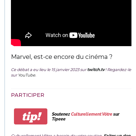
Marvel, est-ce encore du cinéma ?
Ce débat a eu lieu le 15 janvier 2023 sur
twitch.tv
! Regardez-le
sur
YouTube
.
PARTICIPER
tip!
Soutenez
Culturellement Vôtre
sur
Tipeee
Culturellement Vôtre a besoin de votre soutien.
Faites un don