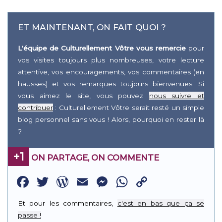
ET MAINTENANT, ON FAIT QUOI ?
L'équipe de Culturellement Vôtre vous remercie
pour
vos visites toujours plus nombreuses, votre lecture
attentive, vos encouragements, vos commentaires (en
hausses) et vos remarques toujours bienvenues. Si
vous aimez le site, vous pouvez
nous suivre et
contribuer
: Culturellement Vôtre serait resté un simple
blog personnel sans vous ! Alors, pourquoi en rester là
?
+1
ON PARTAGE, ON COMMENTE
Facebook
Twitter
WordPress
Email
Messenger
WhatsApp
Copy
Link
Et pour les commentaires,
c'est en bas que ça se
passe !