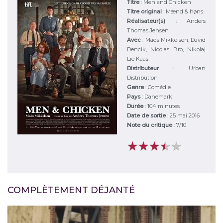
Titre
:
Men and Chicken
Titre original
:
Mænd & høns
Réalisateur(s)
:
Anders
Thomas Jensen
Avec
:
Mads Mikkelsen, David
Dencik, Nicolas Bro, Nikolaj
Lie Kaas
Distributeur
:
Urban
Distribution
Genre
:
Comédie
Pays
:
Danemark
Durée
:
104 minutes
Date de sortie
: 25 mai 2016
Note du critique
:
7
/
10
★
★
★
★
★
★
★
★
★
★
COMPLÈTEMENT DÉJANTÉ