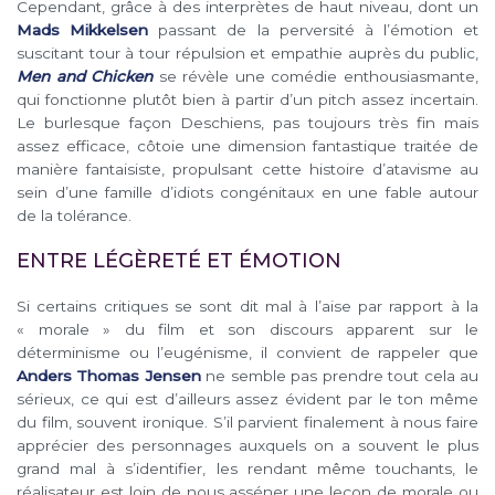
Cependant, grâce à des interprètes de haut niveau, dont un
Mads Mikkelsen
passant de la perversité à l’émotion et
suscitant tour à tour répulsion et empathie auprès du public,
Men and Chicken
se révèle une comédie enthousiasmante,
qui fonctionne plutôt bien à partir d’un pitch assez incertain.
Le burlesque façon Deschiens, pas toujours très fin mais
assez efficace, côtoie une dimension fantastique traitée de
manière fantaisiste, propulsant cette histoire d’atavisme au
sein d’une famille d’idiots congénitaux en une fable autour
de la tolérance.
ENTRE LÉGÈRETÉ ET ÉMOTION
Si certains critiques se sont dit mal à l’aise par rapport à la
« morale » du film et son discours apparent sur le
déterminisme ou l’eugénisme, il convient de rappeler que
Anders Thomas Jensen
ne semble pas prendre tout cela au
sérieux, ce qui est d’ailleurs assez évident par le ton même
du film, souvent ironique. S’il parvient finalement à nous faire
apprécier des personnages auxquels on a souvent le plus
grand mal à s’identifier, les rendant même touchants, le
réalisateur est loin de nous asséner une leçon de morale ou