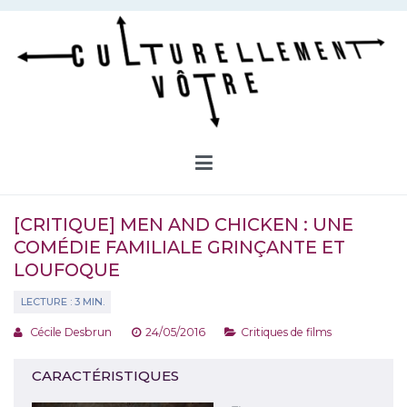
Aller
au
contenu
Culturellement Vôtre
Webzine Culturel
[CRITIQUE] MEN AND CHICKEN : UNE
COMÉDIE FAMILIALE GRINÇANTE ET
LOUFOQUE
Cécile Desbrun
24/05/2016
Critiques de films
CARACTÉRISTIQUES