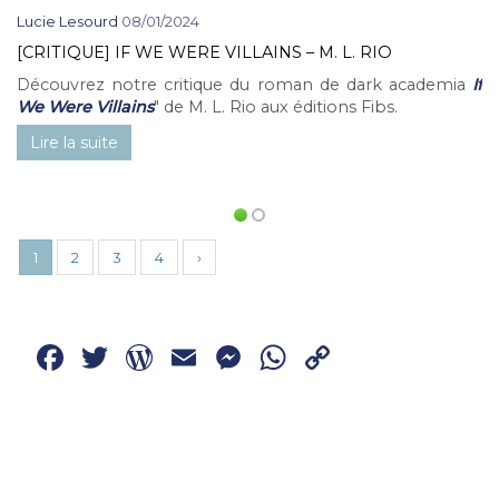
Lucie Lesourd
08/01/2024
[CRITIQUE] IF WE WERE VILLAINS – M. L. RIO
Découvrez notre critique du roman de dark academia
If
We Were Villains
" de M. L. Rio aux éditions Fibs.
Lire la suite
1
2
3
4
›
Facebook
Twitter
WordPress
Email
Messenger
WhatsApp
Copy
Link