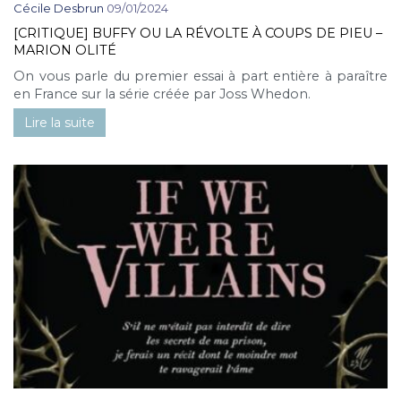
Cécile Desbrun
09/01/2024
[CRITIQUE] BUFFY OU LA RÉVOLTE À COUPS DE PIEU –
MARION OLITÉ
On vous parle du premier essai à part entière à paraître
en France sur la série créée par Joss Whedon.
Lire la suite