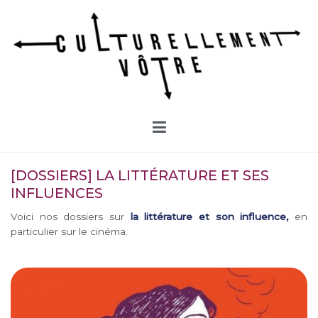
Aller
au
contenu
Culturellement Vôtre
Webzine Culturel
[DOSSIERS] LA LITTÉRATURE ET SES
INFLUENCES
Voici nos dossiers sur
la littérature et son influence,
en
particulier sur le cinéma.