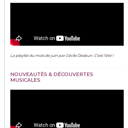
La
playlist du mois de juin
par Cécile Desbun. C’est l’été !
NOUVEAUTÉS & DÉCOUVERTES
MUSICALES