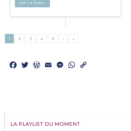
Lire La Suite…
1
2
3
4
5
›
»
Facebook
Twitter
WordPress
Email
Messenger
WhatsApp
Copy
Link
LA PLAYLIST DU MOMENT