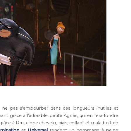
 ne pas s’embourber dans des longueurs inutiles et
ant grâce à l’adorable petite Agnès, qui en fera fondre
 grâce à Dru, clone chevelu, niais, collant et maladroit de
umination
et
Universal
rendent un hommage à peine