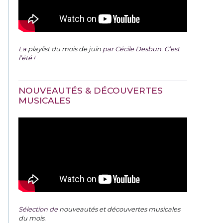
La
playlist du mois de juin
par Cécile Desbun. C’est
l’été !
NOUVEAUTÉS & DÉCOUVERTES
MUSICALES
Sélection de
nouveautés et découvertes musicales
du mois
.