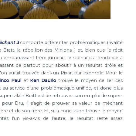
échant 3
comporte différentes problématiques (rivalité
e Bratt, la rébellion des Minions…) et, bien que le récit
n embarrassant frère jumeau, le scénario a tendance à
rassant de partout pour aboutir à un résultat drôle et
l’on aurait trouvée dans un Pixar, par exemple. Pour le
inco Paul
et
Ken Daurio
trouve le moyen de lier ces
nt au service d’une problématique unifiée, et donc plus
 super-vilain Bratt est de retrouver son emploi de super-
e pour Dru, il s’agit de prouver sa valeur de méchant
ère et de son frère. Et, si la conclusion trouve le moyen
és l’un vis-à-vis de l’autre, le résultat reste assez