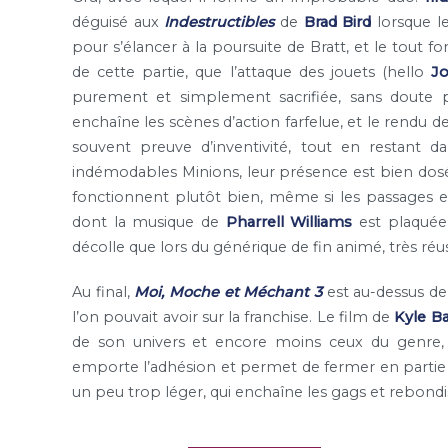
déguisé aux
Indestructibles
de
Brad Bird
lorsque le
pour s’élancer à la poursuite de Bratt, et le tout 
de cette partie, que l’attaque des jouets (hello
J
purement et simplement sacrifiée, sans doute po
enchaîne les scènes d’action farfelue, et le rendu de 
souvent preuve d’inventivité, tout en restant d
indémodables Minions, leur présence est bien dosée,
fonctionnent plutôt bien, même si les passages en
dont la musique de
Pharrell Williams
est plaquée 
décolle que lors du générique de fin animé, très réus
Au final,
Moi, Moche et Méchant 3
est au-dessus de
l’on pouvait avoir sur la franchise. Le film de
Kyle Ba
de son univers et encore moins ceux du genre, 
emporte l’adhésion et permet de fermer en partie l
un peu trop léger, qui enchaîne les gags et rebond