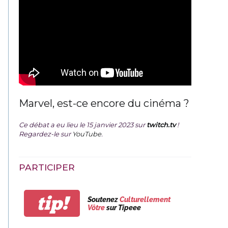
Marvel, est-ce encore du cinéma ?
Ce débat a eu lieu le 15 janvier 2023 sur
twitch.tv
!
Regardez-le sur
YouTube
.
PARTICIPER
tip!
Soutenez
Culturellement
Vôtre
sur Tipeee