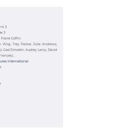
nt 3
e 3
 Pierre Coffin
en Wiig, Trey Parker, Julie Andrews,
les), Gad Elmaleh, Audrey Lamy, David
rances)...
ures International
e
7