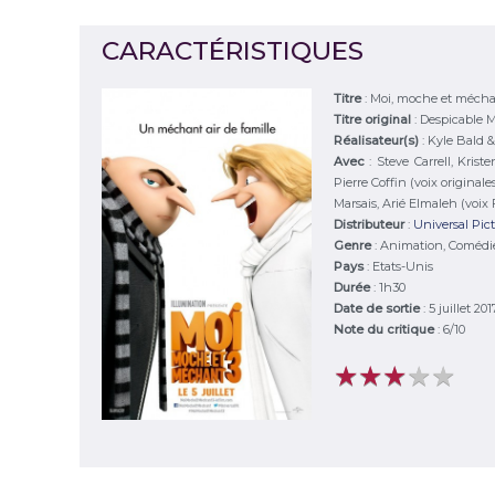
CARACTÉRISTIQUES
Titre
:
Moi, moche et mécha
Titre original
:
Despicable M
Réalisateur(s)
:
Kyle Bald &
Avec
:
Steve Carrell, Krist
Pierre Coffin (voix origina
Marsais, Arié Elmaleh (voix F
Distributeur
:
Universal Pict
Genre
:
Animation, Comédi
Pays
:
Etats-Unis
Durée
:
1h30
Date de sortie
: 5 juillet 201
Note du critique
:
6
/
10
★
★
★
★
★
★
★
★
★
★