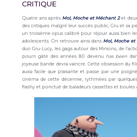
CRITIQUE
Quatre ans après
Moi, Moche et Méchant 2
et deu
des critiques malgré leur succès public, Gru et s
un troisième opus calibré pour réjouir aussi bien l
adolescents. On retrouve ainsi dans
Moi, Moche et
duo Gru-Lucy, les gags autour des Minions, de l’actio
pourri gâté des années 80 devenu
has been
dan
joyeuse bande devra vaincre. Cette obsession du f
aussi facile que plaisante et passe par une poig
cinéma de cette décennie, rythmées par quelques 
flashy et ponctué de baladeurs cassettes et boules à