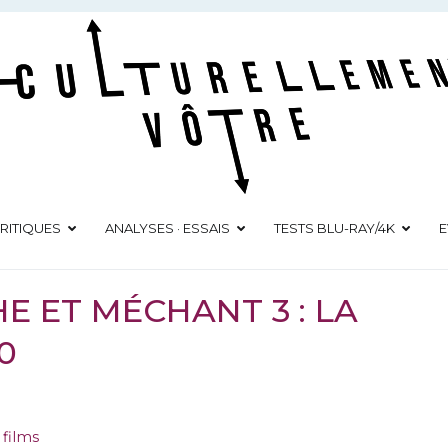
Culturellement Vôtre
Webzine Culturel
RITIQUES
ANALYSES · ESSAIS
TESTS BLU-RAY/4K
E
HE ET MÉCHANT 3 : LA
0
 films