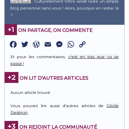
contribuer
: Culturellement Vôtre serait resté un simple
blog personnel sans vous ! Alors, pourquoi en rester là
?
+1
ON PARTAGE, ON COMMENTE
Facebook
Twitter
WordPress
Email
Messenger
WhatsApp
Copy
Link
Et pour les commentaires,
c'est en bas que ça se
passe !
+2
ON LIT D'AUTRES ARTICLES
Aucun article trouvé.
Vous pouvez lire aussi d'autres articles de
Cécile
Desbrun
.
+3
ON REJOINT LA COMMUNAUTÉ