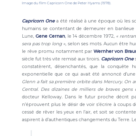
Image du film Capricorn One de Peter Hyams (1978).
Capricorn One
a été réalisé à une époque où les s
humains se contentant de demeurer en banlieue d
Lune,
Gene Cernan
, le 14 décembre 1972,
«
rentran
sera pas trop long »
, selon ses mots. Aucun être hu
le rêve promu notamment par
Wernher von Brau
siècle fut très vite remisé aux tiroirs.
Capricorn One
s
constatèrent, désenchantés, que la conquête hu
exponentielle que ce qui avait été annoncé d’une
Glenn a fait sa première orbite dans Mercury. On av
Central. Des dizaines de milliers de braves gen
docteur Kelloway
.
Dans le futur proche décrit pa
n’éprouvent plus le désir de voir s’écrire à coups de
cessé de rêver les yeux en l’air, et soit se content
aspirent à d’authentiques changements du Terre. Le