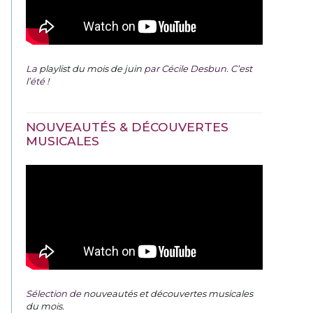
La
playlist du mois de juin
par Cécile Desbun. C’est
l’été !
NOUVEAUTÉS & DÉCOUVERTES
MUSICALES
Sélection de
nouveautés et découvertes musicales
du mois
.