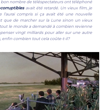
une, bon nombre de téléspectateurs ont téléphoné
ncorruptibles
avait été retardé. Un vieux film, je
l’aurai compris si ça avait été une nouvelle
est que de marcher sur la Lune sinon un vieux
up tout le monde a demandé à combien revienne
épenser vingt milliards pour aller sur une autre
s, enfin combien tout cela coûte-t-il?