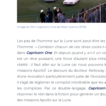
Image du film Capricorn One de Peter Hyams (1978).
Les pas de l’homme sur la Lune sont peut-être les p
l’homme.
«
Combien chacun de ces rêves coûte-t-i
dans
Capricorn One
.
Et depuis quand y a-t-il un co
est un rêve puissant, une force d’autant plus irré
réalité : il faut aller sur la Lune car nous
pouvons
l
1
missions Apollo
. Le discours du docteur Kelloway a
d’une évocation particulièrement juste de l’évolution
il s’agit de légitimer le complot intolérable que les
les complices. Par ce double-langage,
Capricor
résonner le réel dans la fiction pour générer un do
des missions Apollo sur la Lune.