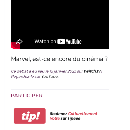
Marvel, est-ce encore du cinéma ?
Ce débat a eu lieu le 15 janvier 2023 sur
twitch.tv
!
Regardez-le sur
YouTube
.
PARTICIPER
tip!
Soutenez
Culturellement
Vôtre
sur Tipeee