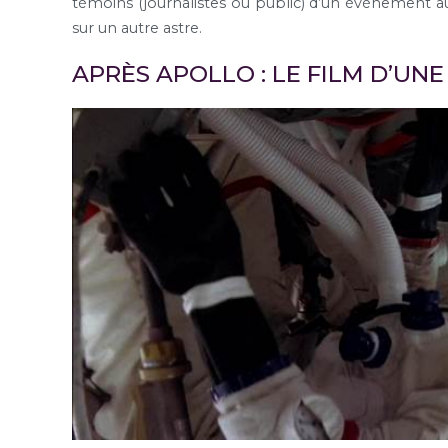
témoins (journalistes ou public) d’un évènement au
sur un autre astre.
APRÈS APOLLO : LE FILM D’UNE