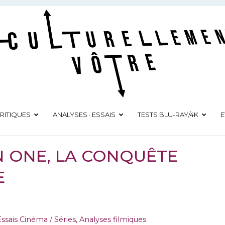
Culturellement Vôtre
Webzine Culturel
RITIQUES
ANALYSES · ESSAIS
TESTS BLU-RAY/4K
E
N ONE, LA CONQUÊTE
E
ssais Cinéma / Séries
,
Analyses filmiques