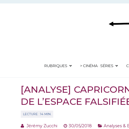
Aller
au
contenu
RUBRIQUES
> CINÉMA · SÉRIES
C
[ANALYSE] CAPRICOR
DE L’ESPACE FALSIFIÉ
Jérémy Zucchi
30/05/2018
Analyses & E