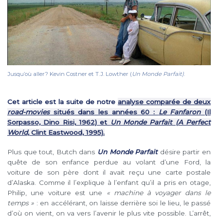
Jusqu’où aller? Kevin Costner et T.J. Lowther (
Un Monde Parfait)
.
Cet article est la suite de notre
analyse comparée de deux
road-movies
situés dans les années 60 :
Le Fanfaron
(Il
Sorpasso, Dino Risi, 1962) et
Un Monde Parfait (A Perfect
World,
Clint Eastwood, 1995).
Plus que tout, Butch dans
Un Monde Parfait
désire partir en
quête de son enfance perdue au volant d’une Ford, la
voiture de son père dont il avait reçu une carte postale
d’Alaska. Comme il l’explique à l’enfant qu’il a pris en otage,
Philip, une voiture est une
« machine à voyager dans le
temps »
: en accélérant, on laisse derrière soi le lieu, le passé
d’où on vient, on va vers l’avenir le plus vite possible. L’arrêt,