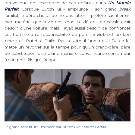
neuve que de l’existence de ses enfants dans
Un Monde
Parfait
. Lorsque Butch lui « emprunte » son grand
break
familial, le père choisit de ne pas lutter, il préfère sacrifier un
bien matériel que la vie des siens. Le détenu en cavale avait
besoin d’une voiture, mais il avait aussi besoin de confronter
cet homme à sa responsabilité de père :
« Bob est un bon
père »
dit Butch à Philip. Par la suite, il faudra que Butch lui
mette un revolver sur la tempe pour qu’un grand-père, père
de substitution, dise d’une manière convaincante son amour
à son petit-fils qu’il frappe.
Le grand-père brutal, menacé par Butch (
Un Monde Parfait
).