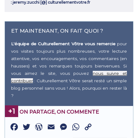
: jeremy.zucchi [@] culturellementvotre.fr
ET MAINTENANT, ON FAIT QUOI ?
L'équipe de Culturellement Vôtre vous remercie
pour
vos visites toujours plus nombreuses, votre lecture
attentive, vos encouragements, vos commentaires (en
hausses) et vos remarques toujours bienvenues. Si
vous aimez le site, vous pouvez
nous suivre et
contribuer
: Culturellement Vôtre serait resté un simple
blog personnel sans vous ! Alors, pourquoi en rester là
?
+1
ON PARTAGE, ON COMMENTE
Facebook
Twitter
WordPress
Email
Messenger
WhatsApp
Copy
Link