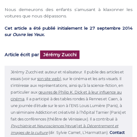
Nous demeurons des enfants s’amusant à klaxonner les
voitures que nous dépassons.
Cet article a été publié initialement le 27 septembre 2014
sur
Ouvre les Yeux.
Article écrit par
Jérémy Zucchi
Jérémy Zucchi est auteur et réalisateur. Il publie des articles et
essais (voir sur
son site web
), sur le cinéma et les arts visuels. Il
s'intéresse aux représentations, ainsi qu'à la science-fiction, en
particulier aux
œuvres de Philip K. Dick et à leur influence au
cinéma
. Il a participé à des tables rondes à Rennes et Caen, à
une journée d’étude sur le son à l’ENS Louis Lumière (Paris), à
un séminaire Addiction et créativité à l’hôpital Tarnier (Paris) et
fait des conférences (théâtre de Vénissieux). Il a contribué à
Psychiatrie et Neurosciences
(revue) et à
Décentrement et
images de la culture
(dir. Sylvie Camet, L’Harmattan).
Contact