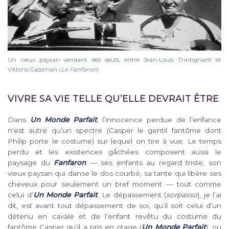
Un vieux paysan vendant des œufs, entre Jean-Louis Trintignant et
Vittorio Gassman (
Le Fanfaron
).
VIVRE SA VIE TELLE QU’ELLE DEVRAIT ÊTRE
Dans
Un Monde Parfait
, l’innocence perdue de l’enfance
n’est autre qu’un spectre (Casper le gentil fantôme dont
Philip porte le costume) sur lequel on tire à vue. Le temps
perdu et les existences gâchées composent aussi le
paysage du
Fanfaron
― ses enfants au regard triste, son
vieux paysan qui danse le dos courbé, sa tante qui libère ses
cheveux pour seulement un bref moment ― tout comme
celui d’
Un Monde Parfait
. Le dépassement (
sorpasso
), je l’ai
dit, est avant tout dépassement de soi, qu’il soit celui d’un
détenu en cavale et de l’enfant revêtu du costume du
fantôme Casper qu’il a pris en otage (
Un Monde Parfait
), ou