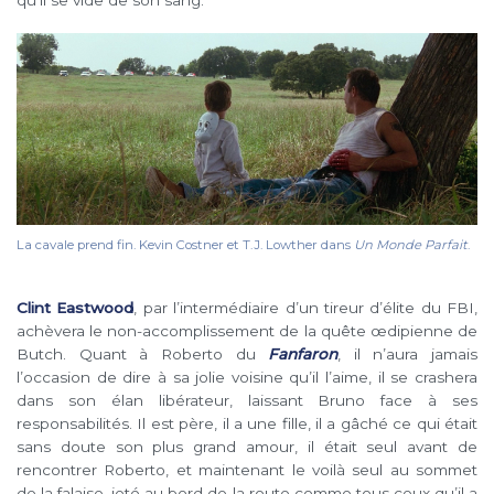
La cavale prend fin. Kevin Costner et T.J. Lowther dans
Un Monde Parfait
.
Clint Eastwood
, par l’intermédiaire d’un tireur d’élite du FBI,
achèvera le non-accomplissement de la quête œdipienne de
Butch. Quant à Roberto du
Fanfaron
, il n’aura jamais
l’occasion de dire à sa jolie voisine qu’il l’aime, il se crashera
dans son élan libérateur, laissant Bruno face à ses
responsabilités. Il est père, il a une fille, il a gâché ce qui était
sans doute son plus grand amour, il était seul avant de
rencontrer Roberto, et maintenant le voilà seul au sommet
de la falaise, jeté au bord de la route comme tous ceux qu’il a