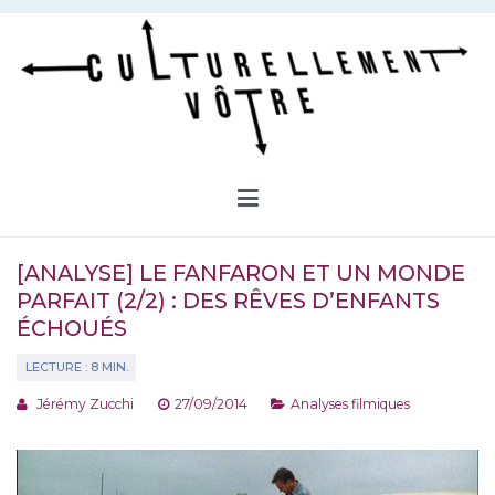
Aller
au
contenu
Culturellement Vôtre
Webzine Culturel
[ANALYSE] LE FANFARON ET UN MONDE
PARFAIT (2/2) : DES RÊVES D’ENFANTS
ÉCHOUÉS
Jérémy Zucchi
27/09/2014
Analyses filmiques