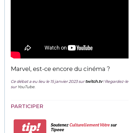
Marvel, est-ce encore du cinéma ?
Ce débat a eu lieu le 15 janvier 2023 sur
twitch.tv
! Regardez-le
sur
YouTube
.
PARTICIPER
tip!
Soutenez
Culturellement Vôtre
sur
Tipeee