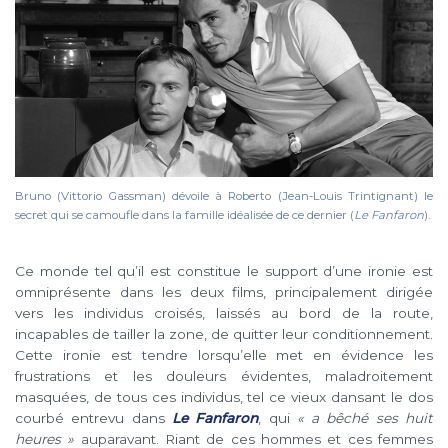
Bruno (Vittorio Gassman) dévoile à Roberto (Jean-Louis Trintignant) le
secret qui se camoufle dans la famille idéalisée de ce dernier (
Le Fanfaron
).
Ce monde tel qu’il est constitue le support d’une ironie est
omniprésente dans les deux films, principalement dirigée
vers les individus croisés, laissés au bord de la route,
incapables de tailler la zone, de quitter leur conditionnement.
Cette ironie est tendre lorsqu’elle met en évidence les
frustrations et les douleurs évidentes, maladroitement
masquées, de tous ces individus, tel ce vieux dansant le dos
courbé entrevu dans
Le Fanfaron
, qui
« a bêché ses huit
heures »
auparavant. Riant de ces hommes et ces femmes