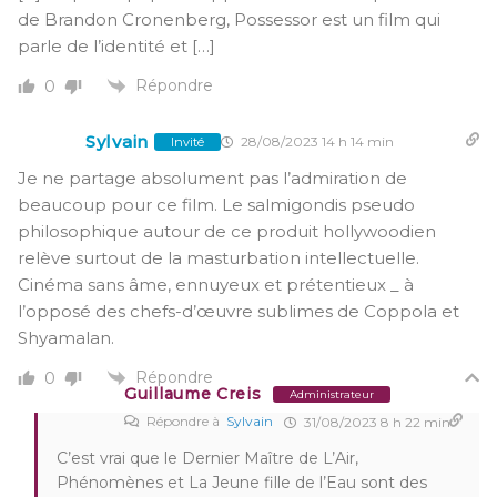
de Brandon Cronenberg, Possessor est un film qui
parle de l’identité et […]
Répondre
0
Sylvain
28/08/2023 14 h 14 min
Invité
Je ne partage absolument pas l’admiration de
beaucoup pour ce film. Le salmigondis pseudo
philosophique autour de ce produit hollywoodien
relève surtout de la masturbation intellectuelle.
Cinéma sans âme, ennuyeux et prétentieux _ à
l’opposé des chefs-d’œuvre sublimes de Coppola et
Shyamalan.
Répondre
0
Guillaume Creis
Administrateur
Répondre à
Sylvain
31/08/2023 8 h 22 min
C’est vrai que le Dernier Maître de L’Air,
Phénomènes et La Jeune fille de l’Eau sont des