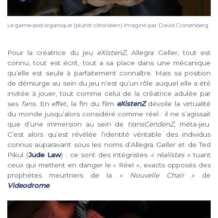
Le game-pod organique (plutôt clitoridien) imaginé par David Cronenberg.
Pour la créatrice du jeu
eXistenZ
, Allegra Geller, tout est
connu, tout est écrit, tout a sa place dans une mécanique
qu’elle est seule à parfaitement connaître. Mais sa position
de démiurge au sein du jeu n’est qu’un rôle auquel elle a été
invitée à jouer, tout comme celui de la créatrice adulée par
ses
fans.
En effet, la fin du film
eXistenZ
dévoile la virtualité
du monde jusqu’alors considéré comme réel : il ne s’agissait
que d’une immersion au sein de
transCendenZ
, méta-jeu.
C’est alors qu’est révélée l’identité véritable des individus
connus auparavant sous les noms d’Allegra Geller et de Ted
Pikul (
Jude Law
) : ce sont des intégristes
« réalistes »
tuant
ceux qui mettent en danger le « Réel », exacts opposés des
prophètes meurtriers de la
« Nouvelle Chair »
de
Videodrome
.