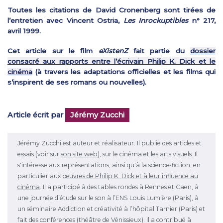
Toutes les citations de David Cronenberg sont tirées de
l’entretien avec Vincent Ostria,
Les Inrockuptibles
n° 217,
avril 1999.
Cet article sur le film
eXistenZ
fait partie du
dossier
consacré aux rapports entre l’écrivain Philip K. Dick et le
cinéma
(à travers les adaptations officielles et les films qui
s’inspirent de ses romans ou nouvelles).
Article écrit par
Jérémy Zucchi
Jérémy Zucchi est auteur et réalisateur. Il publie des articles et
essais (voir sur
son site web
), sur le cinéma et les arts visuels. Il
s'intéresse aux représentations, ainsi qu'à la science-fiction, en
particulier aux
œuvres de Philip K. Dick et à leur influence au
cinéma
. Il a participé à des tables rondes à Rennes et Caen, à
une journée d’étude sur le son à l’ENS Louis Lumière (Paris), à
un séminaire Addiction et créativité à l’hôpital Tarnier (Paris) et
fait des conférences (théâtre de Vénissieux). Il a contribué à