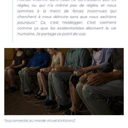
règles, ou qui n’a même pas de règles, et nous
sommes à la merci de forces inconnues qui
cherchent à nous détruire sans que nous sachions
pourquoi.” Ça, c’est Heidegger. C’est vraiment
comme ça que les existentialistes décrivent la vie
humaine. Je partage ce point de vue.
Tous connectés au monde virtuel d’
eXistenZ
.