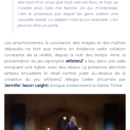
dire tout d’un coup que tout cela est faux, et hop, ça
n’existe plus. Cela me fascine. Ce qui m’intéresse,
c’est le processus par lequel les gens créent une
nouvelle réalité. La religion n’est qu’un exemple. L’art
peut en être un autre.
Les anachronismes, la survivance des images et des mythes
dépassés ne font que mettre en évidence cette création
constante de la réalité, depuis la nuit des temps. Ainsi, la
présentation du jeu éponyme
eXistenZ
a lieu dans une salle
évoquant une église, avec des vitraux. La présence des trois
lampes encadrant le vitrail central, juste au-dessus de la
créatrice du jeu
eXistenZ
Allegra Geller (incarnée par
Jennifer Jason Leight
) évoque évidemment la Sainte Trinité.