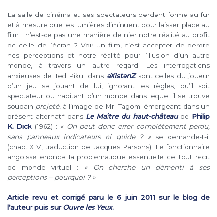
La salle de cinéma et ses spectateurs perdent forme au fur
et à mesure que les lumières diminuent pour laisser place au
film : n’est-ce pas une manière de nier notre réalité au profit
de celle de l’écran ? Voir un film, c’est accepter de perdre
nos perceptions et notre réalité pour l’illusion d’un autre
monde, à travers un autre regard. Les interrogations
anxieuses de Ted Pikul dans
eXistenZ
sont celles du joueur
d’un jeu se jouant de lui, ignorant les règles, qu’il soit
spectateur ou habitant d’un monde dans lequel il se trouve
soudain
projeté,
à l’image de Mr. Tagomi émergeant dans un
présent alternatif dans
Le Maître du haut-château
de
Philip
K. Dick
(1962) :
« On peut donc errer complètement perdu,
sans panneaux indicateurs ni guide ? »
se demande-t-il
(chap. XIV, traduction de Jacques Parsons). Le fonctionnaire
angoissé énonce la problématique essentielle de tout récit
de monde virtuel :
« On cherche un démenti à ses
perceptions – pourquoi ? »
Article revu et corrigé paru le 6 juin 2011 sur le blog de
l’auteur puis sur
Ouvre les Yeux
.