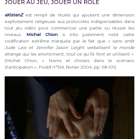
JOUER AU JEU, JOUER UN RÔLE
eXistenZ
est rempli de rituels qui ajoutent une dimension
explicitement religieuse aux protocoles indispensables dans
tout jeu vidéo pour commencer une partie ou réussir les
niveaux.
Michel Chion
a très justement noté cette
codification extrême marquée par le fait que
« sans arrêt
Jude Law et Jennifer Jason Leight verbalisent le monde
étrange qui les environnent, tout ce qu’ils font et utilisent »
.
(Michel Chion, « Noms et choses dans le scénario
d’anticipation », Positif n°516, février 2004, pp. 98-101)