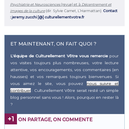
Psychiatrie et Neurosciences
(revue) et à
Décentrement et
images de la culture
(dir. Sylvie Camet, L’Harmattan).
Contact
: jeremy.zucchi [@] culturellementvotre.fr
ET MAINTENANT, ON FAIT QUOI ?
L'équipe de Culturellement Vôtre vous remercie
pour
vos visites toujours plus nombreuses, votre lecture
attentive, vos encouragements, vos commentaires (en
hausses) et vos remarques toujours bienvenues. Si
vous aimez le site, vous pouvez
nous suivre et
contribuer
: Culturellement Vôtre serait resté un simple
blog personnel sans vous ! Alors, pourquoi en rester là
?
+1
ON PARTAGE, ON COMMENTE