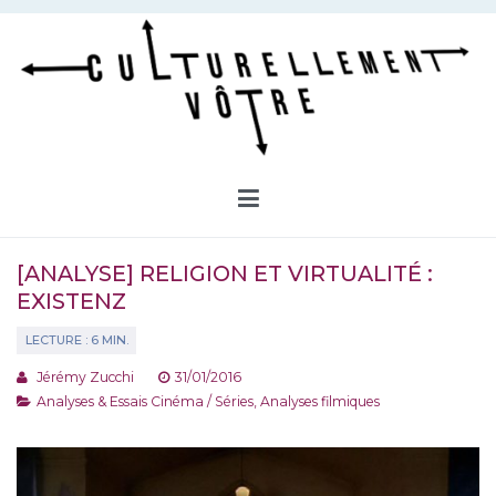
Aller
au
contenu
Culturellement Vôtre
Webzine Culturel
[ANALYSE] RELIGION ET VIRTUALITÉ :
EXISTENZ
Jérémy Zucchi
31/01/2016
Analyses & Essais Cinéma / Séries
,
Analyses filmiques