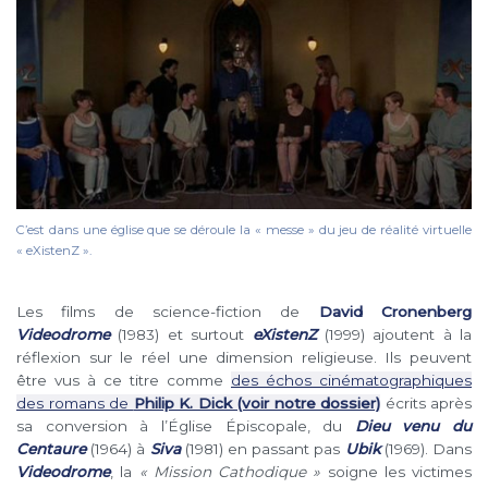
C’est dans une église que se déroule la « messe » du jeu de réalité virtuelle
« eXistenZ ».
Les films de science-fiction de
David Cronenberg
Videodrome
(1983) et surtout
eXistenZ
(1999) ajoutent à la
réflexion sur le réel une dimension religieuse. Ils peuvent
être vus à ce titre comme
des échos cinématographiques
des romans de
Philip K. Dick (voir notre dossier)
écrits après
sa conversion à l’Église Épiscopale, du
Dieu venu du
Centaure
(1964) à
Siva
(1981) en passant pas
Ubik
(1969). Dans
Videodrome
, la
« Mission Cathodique »
soigne les victimes