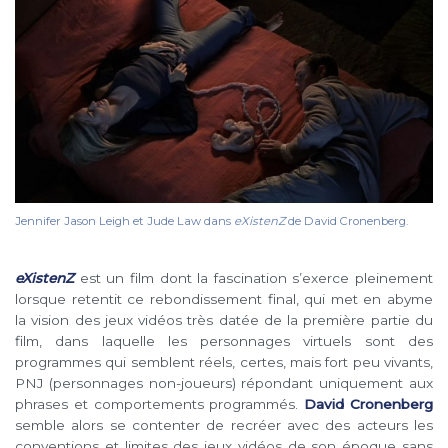
Jennifer Jason Leigh et Jude Law dans
eXistenZ
de David Cronenberg.
eXistenZ
est un film dont la fascination s’exerce pleinement
lorsque retentit ce rebondissement final, qui met en abyme
la vision des jeux vidéos très datée de la première partie du
film, dans laquelle les personnages virtuels sont des
programmes qui semblent réels, certes, mais fort peu vivants,
PNJ (personnages non-joueurs) répondant uniquement aux
phrases et comportements programmés.
David Cronenberg
semble alors se contenter de recréer avec des acteurs les
conventions et limites des jeux vidéos de son époque sans