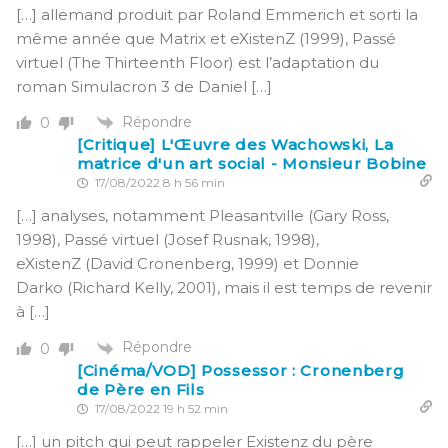
[…] allemand produit par Roland Emmerich et sorti la
même année que Matrix et eXistenZ (1999), Passé
virtuel (The Thirteenth Floor) est l’adaptation du
roman Simulacron 3 de Daniel […]
Répondre
0
[Critique] L'Œuvre des Wachowski, La
matrice d'un art social - Monsieur Bobine
17/08/2022 8 h 56 min
[…] analyses, notamment Pleasantville (Gary Ross,
1998), Passé virtuel (Josef Rusnak, 1998),
eXistenZ (David Cronenberg, 1999) et Donnie
Darko (Richard Kelly, 2001), mais il est temps de revenir
à […]
Répondre
0
[Cinéma/VOD] Possessor : Cronenberg
de Père en Fils
17/08/2022 19 h 52 min
[…] un pitch qui peut rappeler Existenz du père