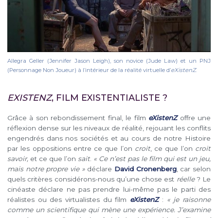
Allegra Geller (Jennifer Jason Leigh), son novice (Jude Law) et un PNJ
(Personnage Non Joueur) à l’intérieur de la réalité virtuelle d’
eXistenZ
.
EXISTENZ
, FILM EXISTENTIALISTE ?
Grâce à son rebondissement final, le film
eXistenZ
offre une
réflexion dense sur les niveaux de réalité, rejouant les conflits
engendrés dans nos sociétés et au cours de notre Histoire
par les oppositions entre ce que l’on
croit
, ce que l’on
croit
savoir,
et ce que l’on
sait
.
« Ce n’est pas le film qui est un jeu,
mais notre propre vie »
déclare
David Cronenberg
, car selon
quels critères considérons-nous qu’une chose est
réelle
? Le
cinéaste déclare ne pas prendre lui-même pas le parti des
réalistes ou des virtualistes du film
eXistenZ
:
« je raisonne
comme un scientifique qui mène une expérience. J’examine