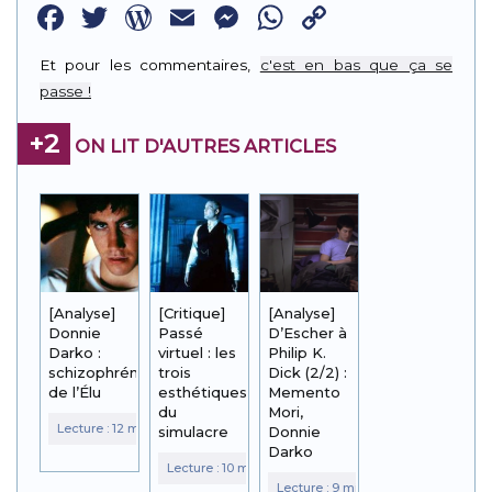
Facebook
Twitter
WordPress
Email
Messenger
WhatsApp
Copy
Link
Et pour les commentaires,
c'est en bas que ça se
passe !
+2
ON LIT D'AUTRES ARTICLES
[Analyse]
[Critique]
[Analyse]
Donnie
Passé
D’Escher à
Darko :
virtuel : les
Philip K.
schizophrénie
trois
Dick (2/2) :
de l’Élu
esthétiques
Memento
du
Mori,
simulacre
Donnie
Darko