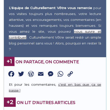
L'équipe de Culturellement Vôtre vous remercie
pour
vos visites toujours plus nombreuses, votre lecture
attentive, vos encouragements, vos commentaires (en
hausses) et vos remarques toujours bienvenues. Si
vous aimez le site, vous pouvez
nous suivre et
contribuer
: Culturellement Vôtre serait resté un simple
blog personnel sans vous ! Alors, pourquoi en rester là
?
+1
ON PARTAGE, ON COMMENTE
Facebook
Twitter
WordPress
Email
Messenger
WhatsApp
Copy
Link
Et pour les commentaires,
c'est en bas que ça se
passe !
+2
ON LIT D'AUTRES ARTICLES