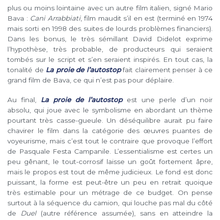
plus ou moins lointaine avec un autre film italien, signé Mario
Bava :
Cani Arrabbiati
, film maudit s’il en est (terminé en 1974
mais sorti en 1998 des suites de lourds problèmes financiers).
Dans les bonus, le très sémillant David Didelot exprime
l’hypothèse, très probable, de producteurs qui seraient
tombés sur le script et s’en seraient inspirés. En tout cas, la
tonalité de
La proie de l’autostop
fait clairement penser à ce
grand film de Bava, ce qui n’est pas pour déplaire.
Au final,
La proie de l’autostop
est une perle d’un noir
absolu, qui joue avec le symbolisme en abordant un thème
pourtant très casse-gueule. Un déséquilibre aurait pu faire
chavirer le film dans la catégorie des œuvres puantes de
voyeurisme, mais c’est tout le contraire que provoque l’effort
de Pasquale Festa Campanile. L’essentialisme est certes un
peu gênant, le tout-corrosif laisse un goût fortement âpre,
mais le propos est tout de même judicieux. Le fond est donc
puissant, la forme est peut-être un peu en retrait quoique
très estimable pour un métrage de ce budget. On pense
surtout à la séquence du camion, qui louche pas mal du côté
de
Duel
(autre référence assumée), sans en atteindre la