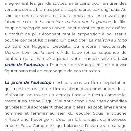
allégrement les grands succès américains pour en tirer des
versions certes bis mais parfois supérieures aux originaux. Au
sein de ces cas rares mais pas inexistants, les œuvres qui
faisaient suite à
La dernière maison sur la gauche
, le film
coup de poing de Wes Craven, sont parmi ce que ce cinéma
a produit de plus étonnant tant la propension à pousser à
bout le concept fut payant. On peut citer
La maison au fond
du parc
de Ruggero Deodato, ou encore l’insoutenable
Dernier train de la nuit
d’Aldo Lado (et sa séquence du
couteau qui a marqué à jamais votre humble serviteur).
La
proie de l’autostop
a l’honneur de s’enorgueillir de pouvoir
figurer sans mal en compagnie de ces réussites.
La proie de l’autostop
n’est pas plus un film d’exploitation
qu’il n’est en réalité un film d’auteur. Aux commandes de la
réalisation, on trouve un certain Pasquale Festa Campanile,
metteur en scène jusqu’ici surtout connu pour ses comédies
grivoises, qui abordaient chacune d’elles les problèmes entre
hommes et femmes au sein du couple. Sous la couche
« Rape and Revenge », c’est en fait le sujet qui intéresse
encore Festa Campanile, qui balance à l’écran toute sa rage