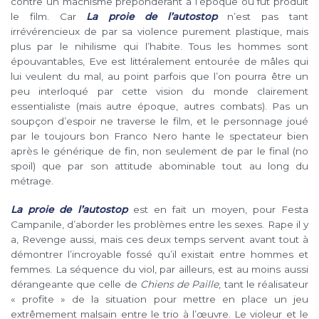
contre un machisme prépondérant à l’époque où fut produit
le film. Car
La proie de l’autostop
n’est pas tant
irrévérencieux de par sa violence purement plastique, mais
plus par le nihilisme qui l’habite. Tous les hommes sont
épouvantables, Eve est littéralement entourée de mâles qui
lui veulent du mal, au point parfois que l’on pourra être un
peu interloqué par cette vision du monde clairement
essentialiste (mais autre époque, autres combats). Pas un
soupçon d’espoir ne traverse le film, et le personnage joué
par le toujours bon Franco Nero hante le spectateur bien
après le générique de fin, non seulement de par le final (no
spoil) que par son attitude abominable tout au long du
métrage.
La proie de l’autostop
est en fait un moyen, pour Festa
Campanile, d’aborder les problèmes entre les sexes. Rape il y
a, Revenge aussi, mais ces deux temps servent avant tout à
démontrer l’incroyable fossé qu’il existait entre hommes et
femmes. La séquence du viol, par ailleurs, est au moins aussi
dérangeante que celle de
Chiens de Paille
, tant le réalisateur
« profite » de la situation pour mettre en place un jeu
extrêmement malsain entre le trio à l’œuvre. Le violeur et le