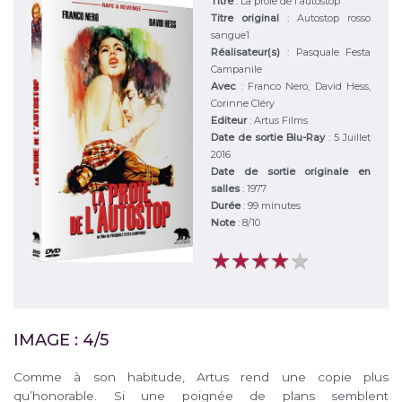
Titre
:
La proie de l'autostop
Titre original
:
Autostop rosso
sangue1
Réalisateur(s)
:
Pasquale Festa
Campanile
Avec
:
Franco Nero, David Hess,
Corinne Cléry
Editeur
:
Artus Films
Date de sortie Blu-Ray
: 5 Juillet
2016
Date de sortie originale en
salles
: 1977
Durée
:
99 minutes
Note
:
8
/
10
★
★
★
★
★
★
★
★
★
★
IMAGE : 4/5
Comme à son habitude, Artus rend une copie plus
qu’honorable. Si une poignée de plans semblent