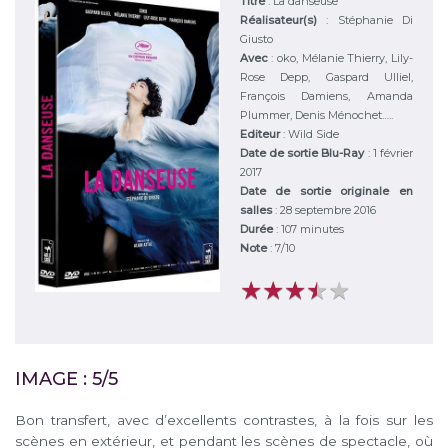
Titre
:
La danseuse
Réalisateur(s)
:
Stéphanie Di
Giusto
Avec
:
oko, Mélanie Thierry, Lily-
Rose Depp, Gaspard Ulliel,
François Damiens, Amanda
Plummer, Denis Ménochet…..
Editeur
:
Wild Side
Date de sortie Blu-Ray
: 1 février
2017
Date de sortie originale en
salles
: 28 septembre 2016
Durée
:
107 minutes
Note
:
7
/
10
★
★
★
★
★
★
★
★
★
★
IMAGE : 5/5
Bon transfert, avec d’excellents contrastes, à la fois sur les
scènes en extérieur, et pendant les scènes de spectacle, où