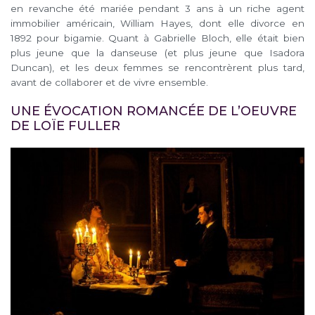
en revanche été mariée pendant 3 ans à un riche agent
immobilier américain, William Hayes, dont elle divorce en
1892 pour bigamie. Quant à Gabrielle Bloch, elle était bien
plus jeune que la danseuse (et plus jeune que Isadora
Duncan), et les deux femmes se rencontrèrent plus tard,
avant de collaborer et de vivre ensemble.
UNE ÉVOCATION ROMANCÉE DE L’OEUVRE
DE LOÏE FULLER