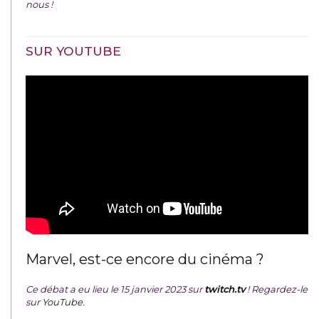
nous !
SUR YOUTUBE
Marvel, est-ce encore du cinéma ?
Ce débat a eu lieu le 15 janvier 2023 sur
twitch.tv
! Regardez-le
sur
YouTube
.