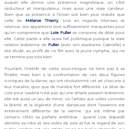
auquel elle donne une présence magnétique, un côté
séducteur et manipulateur, mais aussi une vraie candeur.
Bien que sa présence à l’écran soit bien plus réduite que
celle de
Mélanie Thierry
, tout en regards intenses et
retenue, ses apparitions sont suffisamment marquantes pour
qu’on comprenne que
Loïe Fuller
se consume de désir pour
elle. Cette partie a elle aussi fait polémique puisque la vraie
relation lesbienne de
Fuller
(avec son assistante Gabrielle) a
été éludé, au profit de ce flirt avec la jeune nymphe, qui ne
se termine pas très bien.
Pourtant, l’intérêt de cette sous-intrigue ne tient pas à sa
finalité, mais bien à la confrontation de ces deux figures
iconiques de la danse, qui ont révolutionné cet art chacune à
leur manière, quoi que de manière fort différente. Le désir de
Loïe pour Isadora n’est pas qu’une simple passion lesbienne,
elle est aussi un jeu de miroir, où l’artiste aux voiles convoite
la liberté et la légèreté d’une danseuse dont l’essence est
entièrement différente de la sienne, qui est même par
certains côtés sa parfaite antithèse : quand Loïe disparaît
derrière sa robe et ses voiles de soie et fuit le regard de son
public, Isadora est une artiste on ne peut plus charnelle, qui