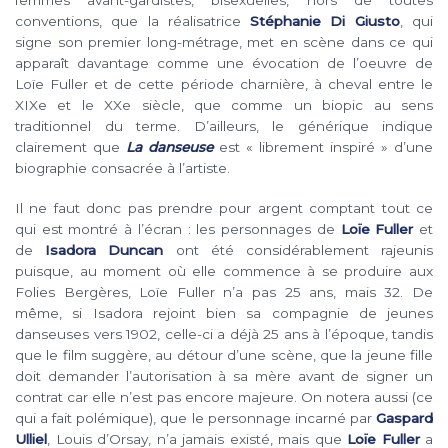
femmes avant-gardistes, bisexuelles, hors de toutes
conventions, que la réalisatrice
Stéphanie Di Giusto
, qui
signe son premier long-métrage, met en scène dans ce qui
apparaît davantage comme une évocation de l’oeuvre de
Loïe Fuller et de cette période charnière, à cheval entre le
XIXe et le XXe siècle, que comme un biopic au sens
traditionnel du terme. D’ailleurs, le générique indique
clairement que
La danseuse
est « librement inspiré » d’une
biographie consacrée à l’artiste.
Il ne faut donc pas prendre pour argent comptant tout ce
qui est montré à l’écran : les personnages de
Loïe Fuller
et
de
Isadora Duncan
ont été considérablement rajeunis
puisque, au moment où elle commence à se produire aux
Folies Bergères, Loïe Fuller n’a pas 25 ans, mais 32. De
même, si Isadora rejoint bien sa compagnie de jeunes
danseuses vers 1902, celle-ci a déjà 25 ans à l’époque, tandis
que le film suggère, au détour d’une scène, que la jeune fille
doit demander l’autorisation à sa mère avant de signer un
contrat car elle n’est pas encore majeure. On notera aussi (ce
qui a fait polémique), que le personnage incarné par
Gaspard
Ulliel
, Louis d’Orsay, n’a jamais existé, mais que
Loïe Fuller
a