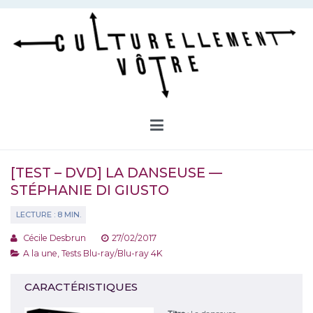
Aller
au
contenu
Culturellement Vôtre
Webzine Culturel
[TEST – DVD] LA DANSEUSE —
STÉPHANIE DI GIUSTO
Cécile Desbrun
27/02/2017
A la une
,
Tests Blu-ray/Blu-ray 4K
CARACTÉRISTIQUES