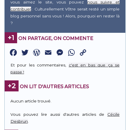
vous aimez le site, vous pouvez
nous suivre et
contribuer
: Culturellement Vôtre serait resté un simple
blog personnel sans vous ! Alors, pourquoi en rester là
?
+1
ON PARTAGE, ON COMMENTE
Facebook
Twitter
WordPress
Email
Messenger
WhatsApp
Copy
Link
Et pour les commentaires,
c'est en bas que ça se
passe !
+2
ON LIT D'AUTRES ARTICLES
Aucun article trouvé.
Vous pouvez lire aussi d'autres articles de
Cécile
Desbrun
.