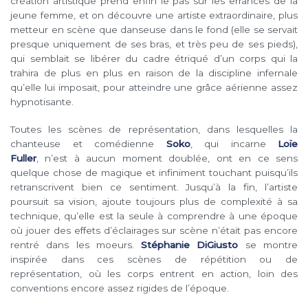
création artistique prend enfin le pas sur les errances de la
jeune femme, et on découvre une artiste extraordinaire, plus
metteur en scène que danseuse dans le fond (elle se servait
presque uniquement de ses bras, et très peu de ses pieds),
qui semblait se libérer du cadre étriqué d’un corps qui la
trahira de plus en plus en raison de la discipline infernale
qu’elle lui imposait, pour atteindre une grâce aérienne assez
hypnotisante.
Toutes les scènes de représentation, dans lesquelles la
chanteuse et comédienne
Soko
, qui incarne
Loïe
Fuller
, n’est à aucun moment doublée, ont en ce sens
quelque chose de magique et infiniment touchant puisqu’ils
retranscrivent bien ce sentiment. Jusqu’à la fin, l’artiste
poursuit sa vision, ajoute toujours plus de complexité à sa
technique, qu’elle est la seule à comprendre à une époque
où jouer des effets d’éclairages sur scène n’était pas encore
rentré dans les moeurs.
Stéphanie DiGiusto
se montre
inspirée dans ces scènes de répétition ou de
représentation, où les corps entrent en action, loin des
conventions encore assez rigides de l’époque.