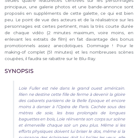
Seules quatre featurettes centrées sur les personnages
principaux, une galerie photos et une bande-annonce sont
proposés en suppléments de cette galette, ce qui est bien
peu. Le point de vue des acteurs et de la réalisatrice sur les
personnages est certes pertinent, mais la très courte durée
de chaque vidéo (2 minutes maximum, voire moins, en
enlevant les extraits de film) en fait davantage des bonus
promotionnels assez anecdotiques. Dommage ! Pour le
making-of complet (51 minutes) et les nombreuses scènes
coupées, il faudra se rabattre sur le Blu-Ray.
SYNOPSIS
Loïe Fuller est née dans le grand ouest américain.
Rien ne destine cette fille de ferme à devenir la gloire
des cabarets parisiens de la Belle Epoque et encore
moins à danser à l’Opéra de Paris. Cachée sous des
mètres de soie, les bras prolongés de longues
baguettes en bois, Loïe réinvente son corps sur scène
et émerveille chaque soir un peu plus. Même si les
efforts physiques doivent lui briser le dos, même si la
puissance des éclairages doit lui brûler les yeux, elle