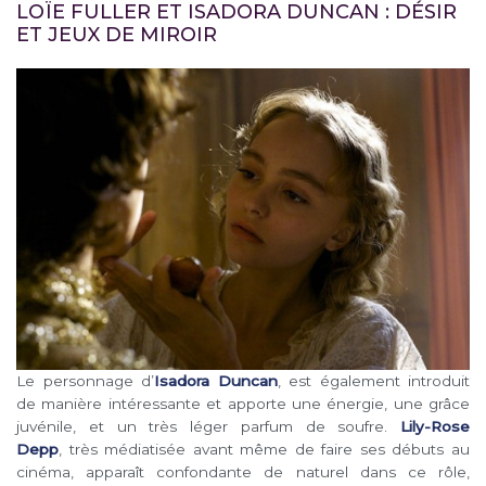
LOÏE FULLER ET ISADORA DUNCAN : DÉSIR
ET JEUX DE MIROIR
Le personnage d’
Isadora Duncan
, est également introduit
de manière intéressante et apporte une énergie, une grâce
juvénile, et un très léger parfum de soufre.
Lily-Rose
Depp
, très médiatisée avant même de faire ses débuts au
cinéma, apparaît confondante de naturel dans ce rôle,