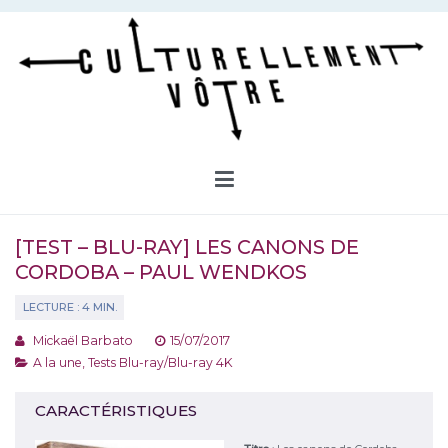
Aller
au
contenu
Culturellement Vôtre
Webzine Culturel
[TEST – BLU-RAY] LES CANONS DE
CORDOBA – PAUL WENDKOS
Mickaël Barbato
15/07/2017
A la une
,
Tests Blu-ray/Blu-ray 4K
CARACTÉRISTIQUES