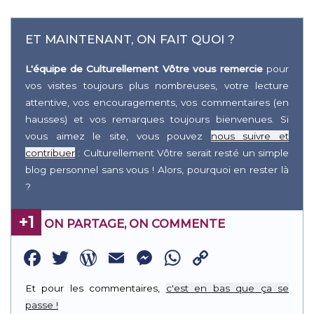
ET MAINTENANT, ON FAIT QUOI ?
L'équipe de Culturellement Vôtre vous remercie
pour
vos visites toujours plus nombreuses, votre lecture
attentive, vos encouragements, vos commentaires (en
hausses) et vos remarques toujours bienvenues. Si
vous aimez le site, vous pouvez
nous suivre et
contribuer
: Culturellement Vôtre serait resté un simple
blog personnel sans vous ! Alors, pourquoi en rester là
?
+1
ON PARTAGE, ON COMMENTE
Facebook
Twitter
WordPress
Email
Messenger
WhatsApp
Copy
Link
Et pour les commentaires,
c'est en bas que ça se
passe !