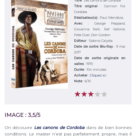
Titre
:
Les canons de Cordoba
Titre original
:
Cannon For
Cordoba
Réalisateur(s)
:
Paul Wendkos
Avec
:
George Peppard,
Giovanna Ralli, Raf Vallone,
Pete Duel, Don Gordon
Editeur
:
Sidonis Calysta
Date de sortie Blu-Ray
: 9 mai
2017
Date de sortie originale en
salles
: 1970
Durée
:
104 minutes
Acheter
:
Cliquez ici
Note
:
6
/
10
★
★
★
★
★
★
★
★
★
★
IMAGE : 3,5/5
On découvre
Les canons de Cordoba
dans de bien bonnes
conditions. Le master n’est pas parfaitement propre, mais il