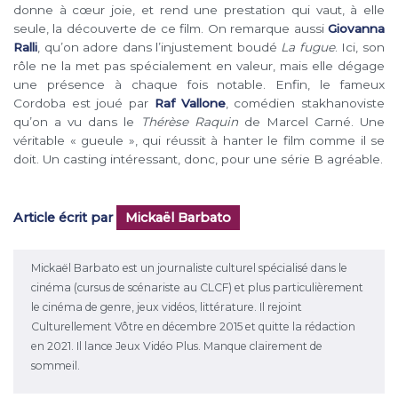
donne à cœur joie, et rend une prestation qui vaut, à elle
seule, la découverte de ce film. On remarque aussi
Giovanna
Ralli
, qu’on adore dans l’injustement boudé
La fugue
. Ici, son
rôle ne la met pas spécialement en valeur, mais elle dégage
une présence à chaque fois notable. Enfin, le fameux
Cordoba est joué par
Raf Vallone
, comédien stakhanoviste
qu’on a vu dans le
Thérèse Raquin
de Marcel Carné. Une
véritable « gueule », qui réussit à hanter le film comme il se
doit. Un casting intéressant, donc, pour une série B agréable.
Article écrit par
Mickaël Barbato
Mickaël Barbato est un journaliste culturel spécialisé dans le
cinéma (cursus de scénariste au CLCF) et plus particulièrement
le cinéma de genre, jeux vidéos, littérature. Il rejoint
Culturellement Vôtre en décembre 2015 et quitte la rédaction
en 2021. Il lance Jeux Vidéo Plus. Manque clairement de
sommeil.