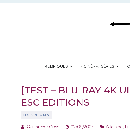
Aller
au
contenu
RUBRIQUES
> CINÉMA · SÉRIES
C
[TEST – BLU-RAY 4K U
ESC EDITIONS
Guillaume Creis
02/05/2024
A la une
,
Fi