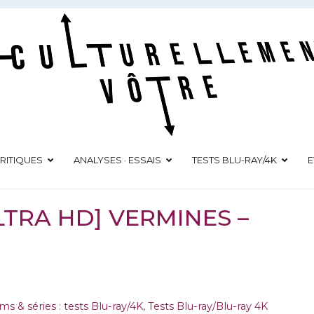
Culturellement Vôtre
Webzine Culturel
RITIQUES
ANALYSES · ESSAIS
TESTS BLU-RAY/4K
E
LTRA HD] VERMINES –
lms & séries : tests Blu-ray/4K
,
Tests Blu-ray/Blu-ray 4K