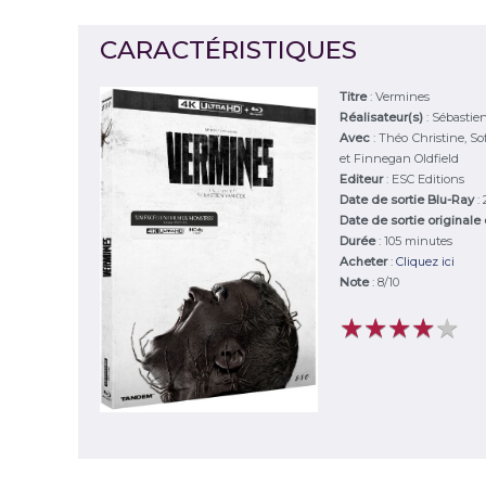
CARACTÉRISTIQUES
Titre
:
Vermines
Réalisateur(s)
:
Sébastie
Avec
:
Théo Christine, Sof
et Finnegan Oldfield
Editeur
:
ESC Editions
Date de sortie Blu-Ray
:
Date de sortie originale
Durée
:
105 minutes
Acheter
:
Cliquez ici
Note
:
8
/
10
★
★
★
★
★
★
★
★
★
★