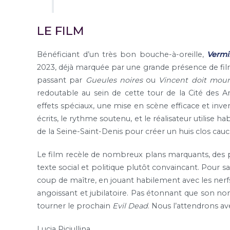
LE FILM
Bénéficiant d’un très bon bouche-à-oreille,
Vermi
2023, déjà marquée par une grande présence de film
passant par
Gueules noires
ou
Vincent doit mour
redoutable au sein de cette tour de la Cité des A
effets spéciaux, une mise en scène efficace et inven
écrits, le rythme soutenu, et le réalisateur utilise
de la Seine-Saint-Denis pour créer un huis clos ca
Le film recèle de nombreux plans marquants, des p
texte social et politique plutôt convaincant. Pour s
coup de maître, en jouant habilement avec les nerf
angoissant et jubilatoire. Pas étonnant que son nom 
tourner le prochain
Evil Dead
. Nous l’attendrons av
Lucia Piciullina