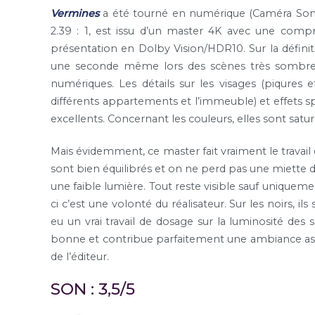
Vermines
a été tourné en numérique (Caméra Sony 
2.39 : 1, est issu d’un master 4K avec une com
présentation en Dolby Vision/HDR10. Sur la définitio
une seconde même lors des scènes très sombres d
numériques. Les détails sur les visages (piqures e
différents appartements et l’immeuble) et effets spé
excellents. Concernant les couleurs, elles sont sat
Mais évidemment, ce master fait vraiment le travail d
sont bien équilibrés et on ne perd pas une miette d
une faible lumière. Tout reste visible sauf uniquemen
ci c’est une volonté du réalisateur. Sur les noirs, i
eu un vrai travail de dosage sur la luminosité des
bonne et contribue parfaitement une ambiance ass
de l’éditeur.
SON : 3,5/5