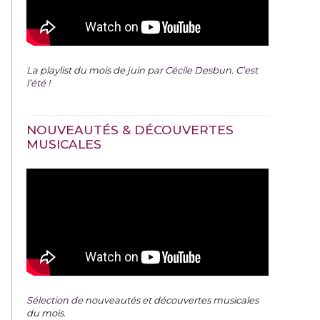
La
playlist du mois de juin
par Cécile Desbun. C’est
l’été !
NOUVEAUTÉS & DÉCOUVERTES
MUSICALES
Sélection de
nouveautés et découvertes musicales
du mois
.