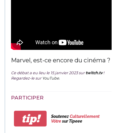
Marvel, est-ce encore du cinéma ?
Ce débat a eu lieu le 15 janvier 2023 sur
twitch.tv
!
Regardez-le sur
YouTube
.
PARTICIPER
tip!
Soutenez
Culturellement
Vôtre
sur Tipeee