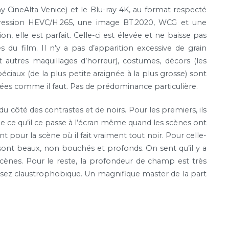
CineAlta Venice) et le Blu-ray 4K, au format respecté
pression HEVC/H.265, une image BT.2020, WCG et une
n, elle est parfait. Celle-ci est élevée et ne baisse pas
u film. Il n’y a pas d’apparition excessive de grain
t autres maquillages d’horreur), costumes, décors (les
ciaux (de la plus petite araignée à la plus grosse) sont
urées comme il faut. Pas de prédominance particulière.
u côté des contrastes et de noirs. Pour les premiers, ils
e ce qu’il ce passe à l’écran même quand les scènes ont
t pour la scène où il fait vraiment tout noir. Pour celle-
ls sont beaux, non bouchés et profonds. On sent qu’il y a
 scènes. Pour le reste, la profondeur de champ est très
ez claustrophobique. Un magnifique master de la part