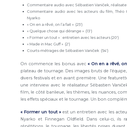
Commentaire audio avec Sébastien Vaniček, réalisateu
Commentaire audio avec les acteurs du film, Théo Chr
Nyarko
« On en a rêvé, on l’a fait » (25′)
« Quelque chose qui dérange » (13′)
« Former un tout » : entretien avec les acteurs (20′)
« Made in Mac Guff » (2′)
Courts-métrages de Sébastien Vaniček (54′)
On commence les bonus avec
« On en a rêvé, on l
plateau de tournage. Des images bruts de l’équipe
divers festivals et en avant première. Une featurett
une interview avec le réalisateur Sébastien Vaniček
film, le côté banlieue, les thèmes, les nuances, comm
les effets spéciaux et le tournage. Un bon complé
« Former un tout »
est un entretien avec les acteur
Nyarko et Finnegan Oldfield. Dans celui-ci, ils 
répétitions, le tournage, les libertés prises durant