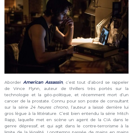
Aborder
American Assassin
, c’est tout d’abord se rappeler
de Vince Flynn, auteur de thrillers très portés sur la
technologie et la géo-politique, et récemment mort d’un
cancer de la prostate. Connu pour son poste de consultant
sur la série
24 heures chrono
, l’auteur a laissé derrière lui
gros lègue à la littérature. C’est bien entendu la série Mitch
Rapp, laquelle met en scène un agent de la CIA dans le
genre dépressif, et qui agit dans le contre-terrorisme à la
limite de la légalité. Longtemps passée de mains en mains