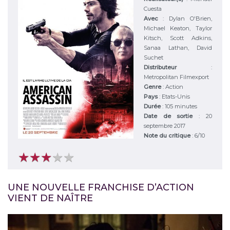
Cuesta
Avec
:
Dylan O'Brien,
Michael Keaton, Taylor
Kitsch, Scott Adkins,
Sanaa Lathan, David
Suchet
Distributeur
:
Metropolitan Filmexport
Genre
:
Action
Pays
:
Etats-Unis
Durée
:
105 minutes
Date de sortie
: 20
septembre 2017
Note du critique
:
6
/
10
★
★
★
★
★
★
★
★
★
★
UNE NOUVELLE FRANCHISE D’ACTION
VIENT DE NAÎTRE