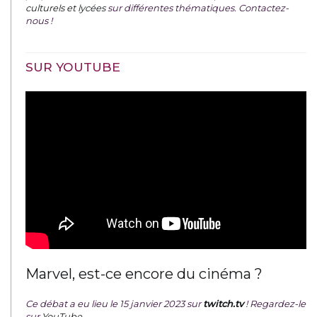
culturels et lycées
sur différentes thématiques. Contactez-
nous !
SUR YOUTUBE
Marvel, est-ce encore du cinéma ?
Ce débat a eu lieu le 15 janvier 2023 sur
twitch.tv
! Regardez-le
sur
YouTube
.