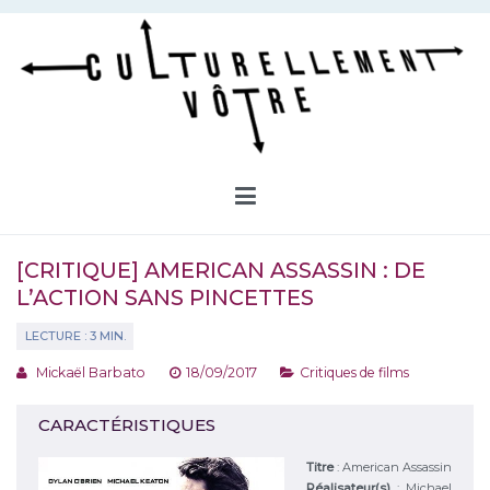
Aller
au
contenu
Culturellement Vôtre
Webzine Culturel
[CRITIQUE] AMERICAN ASSASSIN : DE
L’ACTION SANS PINCETTES
Mickaël Barbato
18/09/2017
Critiques de films
CARACTÉRISTIQUES
Titre
:
American Assassin
Réalisateur(s)
:
Michael