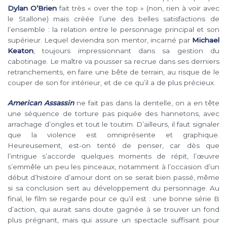
Dylan O’Brien
fait très « over the top » (non, rien à voir avec
le Stallone) mais créée l’une des belles satisfactions de
l’ensemble : la relation entre le personnage principal et son
supérieur. Lequel deviendra son mentor, incarné par
Michael
Keaton
, toujours impressionnant dans sa gestion du
cabotinage. Le maître va pousser sa recrue dans ses derniers
retranchements, en faire une bête de terrain, au risque de le
couper de son for intérieur, et de ce qu’il a de plus précieux.
American Assassin
ne fait pas dans la dentelle, on a en tête
une séquence de torture pas piquée des hannetons, avec
arrachage d’ongles et tout le toutim. D’ailleurs, il faut signaler
que la violence est omniprésente et graphique.
Heureusement, est-on tenté de penser, car dès que
l’intrigue s’accorde quelques moments de répit, l’œuvre
s’emmêle un peu les pinceaux, notamment à l’occasion d’un
début d’histoire d’amour dont on se serait bien passé, même
si sa conclusion sert au développement du personnage. Au
final, le film se regarde pour ce qu’il est : une bonne série B
d’action, qui aurait sans doute gagnée à se trouver un fond
plus prégnant, mais qui assure un spectacle suffisant pour