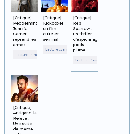
[Critique]
[Critique]
[Critique]
Peppermint :
Kickboxer :
Red
Jennifer
un film
Sparrow :
Garner
culte et
Un thriller
reprend les
séminal
d’espionnage
armes
poids
plume
[Critique]
Antigang, la
Relève :
Une suite
de même