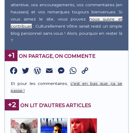
attentive, vos encouragements, vos commentaires (en
hausses) et vos remarques toujours bienvenues. Si
vous aimez le site, vous pouvez
nous suivre et
contribuer
: Culturellement Vôtre serait resté un simple
blog personnel sans vous ! Alors, pourquoi en rester là
?
+1
ON PARTAGE, ON COMMENTE
Facebook
Twitter
WordPress
Email
Messenger
WhatsApp
Copy
Link
Et pour les commentaires,
c'est en bas que ça se
passe !
+2
ON LIT D'AUTRES ARTICLES