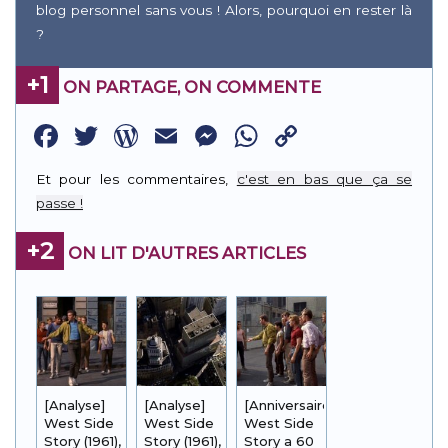
blog personnel sans vous ! Alors, pourquoi en rester là
?
+1
ON PARTAGE, ON COMMENTE
Facebook
Twitter
WordPress
Email
Messenger
WhatsApp
Copy
Link
Et pour les commentaires,
c'est en bas que ça se
passe !
+2
ON LIT D'AUTRES ARTICLES
[Analyse]
[Analyse]
[Anniversaire]
West Side
West Side
West Side
Story (1961),
Story (1961),
Story a 60