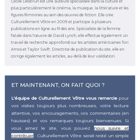
Cécile Desbrun est une auteure spécialisée dans la culture et
plus particulièrement le cinéma, la musique, la littérature et les
figures féminines au sein des œuvres de fiction. Elle crée
Culturellement Vôtre en 2009 et participe à plusieurs
publications en ligne au fil des ans. Spécialiste de la femme
fatale dans l'œuvre de David Lynch, elle effectue également un
travail de recherche approfondi sur les artistes américaines Tori
Amos et Taylor Swift. Directrice de publication du site, elle en
corrige également les articles, au-delà de leur validation.
ET MAINTENANT, ON FAIT QUOI ?
L'équipe de Culturellement Vôtre vous remercie
pour
vos visites toujours plus nombreuses, votre lecture
attentive, vos encouragements, vos commentaires (en
hausses) et vos remarques toujours bienvenues. Si
vous aimez le site, vous pouvez
nous suivre et
contribuer
: Culturellement Vôtre serait resté un simple