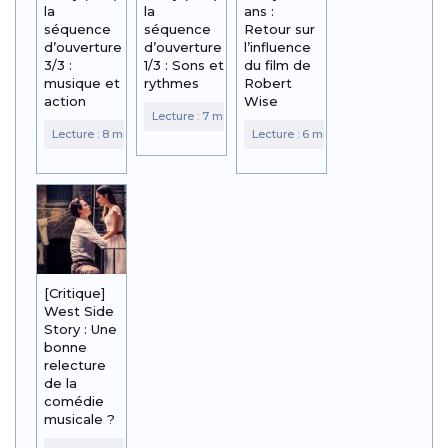
la
la
ans :
séquence
séquence
Retour sur
d’ouverture
d’ouverture
l’influence
3/3 :
1/3 : Sons et
du film de
musique et
rythmes
Robert
action
Wise
[Critique]
West Side
Story : Une
bonne
relecture
de la
comédie
musicale ?