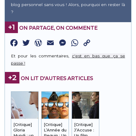
blog personnel sans vous ! Alors, pourquoi en rester là
?
+1
ON PARTAGE, ON COMMENTE
Facebook
Twitter
WordPress
Email
Messenger
WhatsApp
Copy
Link
Et pour les commentaires,
c'est en bas que ça se
passe !
+2
ON LIT D'AUTRES ARTICLES
[Critique]
[Critique]
[Critique]
Gloria
L’Année du
J’Accuse :
Mundi : un
Requin : Un
Un film