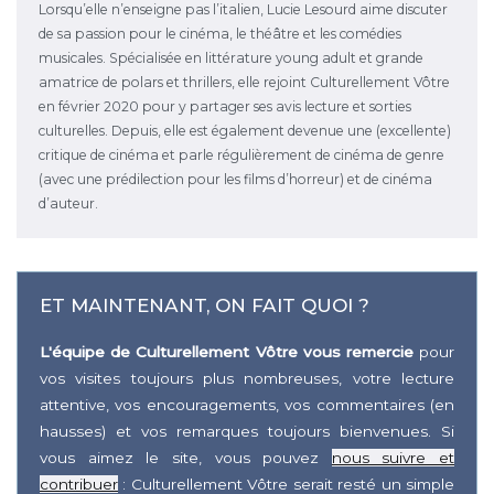
Lorsqu’elle n’enseigne pas l’italien, Lucie Lesourd aime discuter
de sa passion pour le cinéma, le théâtre et les comédies
musicales. Spécialisée en littérature young adult et grande
amatrice de polars et thrillers, elle rejoint Culturellement Vôtre
en février 2020 pour y partager ses avis lecture et sorties
culturelles. Depuis, elle est également devenue une (excellente)
critique de cinéma et parle régulièrement de cinéma de genre
(avec une prédilection pour les films d’horreur) et de cinéma
d’auteur.
ET MAINTENANT, ON FAIT QUOI ?
L'équipe de Culturellement Vôtre vous remercie
pour
vos visites toujours plus nombreuses, votre lecture
attentive, vos encouragements, vos commentaires (en
hausses) et vos remarques toujours bienvenues. Si
vous aimez le site, vous pouvez
nous suivre et
contribuer
: Culturellement Vôtre serait resté un simple