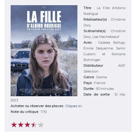
Titre
:
La Fille d’Albino
Rodrigue
Réalisateur(s)
:
Christine
Dory
Scénariste(s)
:
Christine
Dory, Lise Macheboeuf
Avec
:
Galatea Bellugi,
Emilie Dequenne, Samir
Guesmi et Romane
Bohringer.
Distributeur
:
ARP
Sélection
Genre
:
Drame
Pays
:
France
Durée
:
93 minutes
Date de sortie
: 10 Mai
2023
Acheter ou réserver des places
:
Cliquez ici
Note du critique
:
7
/
10
★
★
★
★
★
★
★
★
★
★