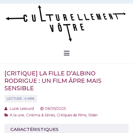
Aller
au
contenu
Culturellement Vôtre
Webzine Culturel
[CRITIQUE] LA FILLE D’ALBINO
RODRIGUE : UN FILM ÂPRE MAIS
SENSIBLE
Lucie Lesourd
08/05/2023
A la une
,
Cinéma & Séries
,
Critiques de films
,
Slider
CARACTÉRISTIQUES