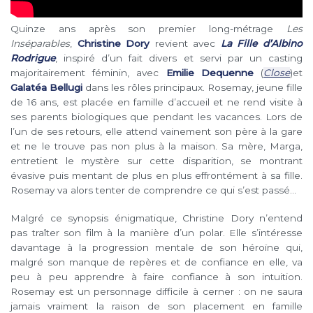
Quinze ans après son premier long-métrage
Les
Inséparables
,
Christine Dory
revient avec
La Fille d’Albino
Rodrigue
, inspiré d’un fait divers et servi par un casting
majoritairement féminin, avec
Emilie Dequenne
(
Close
)et
Galatéa Bellugi
dans les rôles principaux. Rosemay, jeune fille
de 16 ans, est placée en famille d’accueil et ne rend visite à
ses parents biologiques que pendant les vacances. Lors de
l’un de ses retours, elle attend vainement son père à la gare
et ne le trouve pas non plus à la maison. Sa mère, Marga,
entretient le mystère sur cette disparition, se montrant
évasive puis mentant de plus en plus effrontément à sa fille.
Rosemay va alors tenter de comprendre ce qui s’est passé…
Malgré ce synopsis énigmatique, Christine Dory n’entend
pas traîter son film à la manière d’un polar. Elle s’intéresse
davantage à la progression mentale de son héroïne qui,
malgré son manque de repères et de confiance en elle, va
peu à peu apprendre à faire confiance à son intuition.
Rosemay est un personnage difficile à cerner : on ne saura
jamais vraiment la raison de son placement en famille