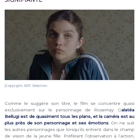
SIGNIFIANTE
|Copyright ARP Sélection
Comme le suggère son titre, le film se concentre quasi
exclusivement sur le personnage de Rosemay. G
alatéa
Bellugi est de quasiment tous les plans, et la caméra est au
plus près de son personnage et ses émotions
. On ne suit
les autres personnages que lorsqu’ils entrent dans le champ
de vision de la jeune fille. Préférant l’observation à l’action,