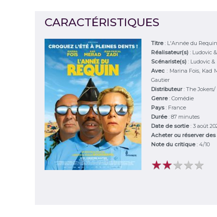
CARACTÉRISTIQUES
Titre
:
L'Année du Requi
Réalisateur(s)
:
Ludovic 
Scénariste(s)
:
Ludovic 
Avec
:
Marina Fois, Kad M
Gautier
Distributeur
:
The Jokers/
Genre
:
Comédie
Pays
:
France
Durée
:
87 minutes
Date de sortie
: 3 août 20
Acheter ou réserver des
Note du critique
:
4
/
10
★
★
★
★
★
★
★
★
★
★