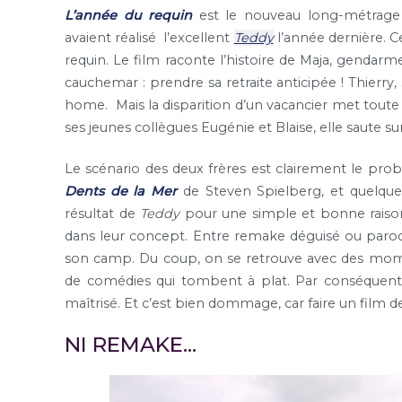
L’année du requin
est le nouveau long-métrage 
avaient réalisé l’excellent
Teddy
l’année dernière. Ce
requin. Le film raconte l’histoire de Maja, gendarme
cauchemar : prendre sa retraite anticipée ! Thierry
home. Mais la disparition d’un vacancier met toute l
ses jeunes collègues Eugénie et Blaise, elle saute su
Le scénario des deux frères est clairement le probl
Dents de la Mer
de Steven Spielberg, et quelques 
résultat de
Teddy
pour une simple et bonne raison 
dans leur concept. Entre remake déguisé ou parodie
son camp. Du coup, on se retrouve avec des mo
de comédies qui tombent à plat. Par conséquent, l’
maîtrisé. Et c’est bien dommage, car faire un film d
NI REMAKE…