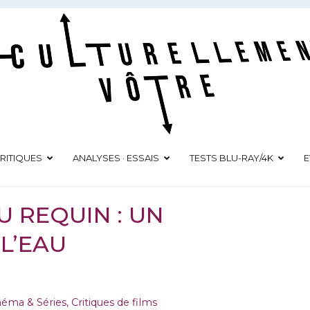
Culturellement Vôtre
Webzine Culturel
RITIQUES
ANALYSES · ESSAIS
TESTS BLU-RAY/4K
E
U REQUIN : UN
L’EAU
inéma & Séries
,
Critiques de films