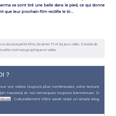
rma se sont tiré une balle dans le pied, ce qui donne
que leur prochain film rectifie le tir…
les plus petits films, les séries TV et les jeux vidéo. Il réalise de
ctualité cinématographique en salles.
I ?
our vos visites toujours plus nombreuses, votre lecture
(en hausses) et vos remarques toujours bienvenues. Si
ribuer
: Culturellement Vôtre serait resté un simple blog