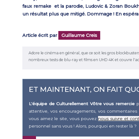
faux remake et la parodie, Ludovic & Zoran Boukhe
un résultat plus que mitigé. Dommage ! En espérant 
Article écrit par
Guillaume Creis
Adore le cinéma en général, que ce soit les gros blockbusters ou 
nombreux tests de blu-ray et films en UHD 4K et couvre l'a
ET MAINTENANT, ON FAIT QUO
L'équipe de Culturellement Vôtre vous remercie
p
attentive, vos encouragements, vos commentaires 
vous aimez le site, vous pouvez
nous suivre et cont
personnel sans vous ! Alors, pourquoi en rester là ?