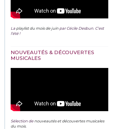
La
playlist du mois de juin
par Cécile Desbun. C’est
l’été !
NOUVEAUTÉS & DÉCOUVERTES
MUSICALES
Sélection de
nouveautés et découvertes musicales
du mois
.