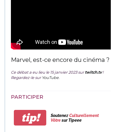
Marvel, est-ce encore du cinéma ?
Ce débat a eu lieu le 15 janvier 2023 sur
twitch.tv
!
Regardez-le sur
YouTube
.
PARTICIPER
tip!
Soutenez
Culturellement
Vôtre
sur Tipeee