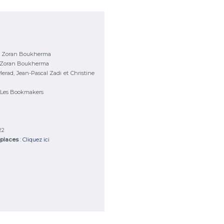
n
& Zoran Boukherma
& Zoran Boukherma
erad, Jean-Pascal Zadi et Christine
 Les Bookmakers
22
 places
:
Cliquez ici