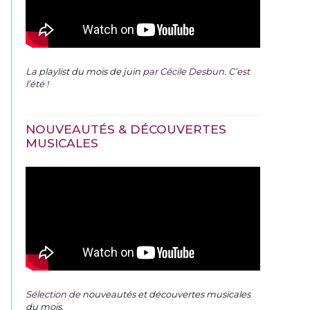
La
playlist du mois de juin
par Cécile Desbun. C’est
l’été !
NOUVEAUTÉS & DÉCOUVERTES
MUSICALES
Sélection de
nouveautés et découvertes musicales
du mois
.