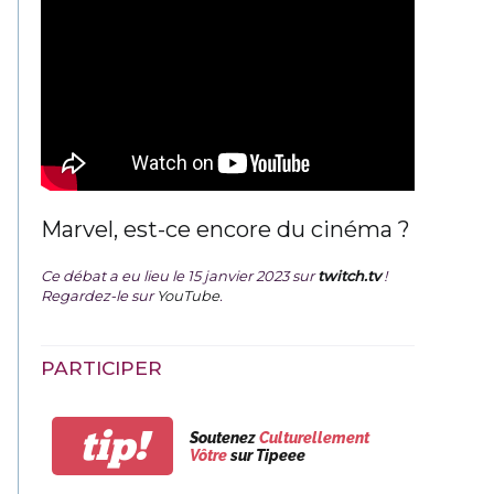
Marvel, est-ce encore du cinéma ?
Ce débat a eu lieu le 15 janvier 2023 sur
twitch.tv
!
Regardez-le sur
YouTube
.
PARTICIPER
tip!
Soutenez
Culturellement
Vôtre
sur Tipeee