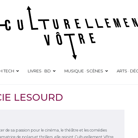
Culturellement Vôtre
Webzine Culturel
GH TECH
LIVRES · BD
MUSIQUE · SCÈNES
ARTS · D
CIE LESOURD
uter de sa passion pour le cinéma, le théâtre et les comédies
matrice de polars et thrillers, elle rejoint Culturellement Vôtre