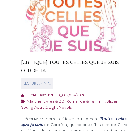
[CRITIQUE] TOUTES CELLES QUE JE SUIS –
CORDÉLIA
Lucie Lesourd
02/08/2026
A la une
,
Livres & BD
,
Romance & Féminin
,
Slider
,
Young Adult & Light Novels
Découvrez notre critique du roman
Toutes celles
que je suis
de Cordélia, qui raconte l’histoire de Clara
et Mary, deux jeunes femmes dont la relation est