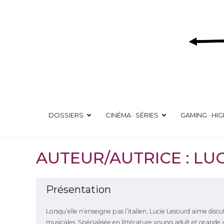
Aller
au
contenu
DOSSIERS
CINÉMA · SÉRIES
GAMING · HI
AUTEUR/AUTRICE : LU
Présentation
Lorsqu’elle n’enseigne pas l’italien, Lucie Lesourd aime disc
musicales. Spécialisée en littérature young adult et grande a