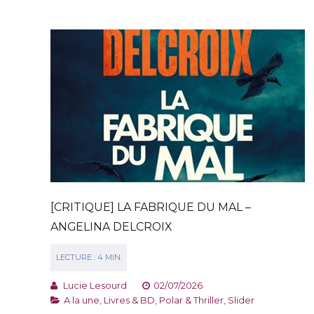
[CRITIQUE] LA FABRIQUE DU MAL –
ANGELINA DELCROIX
Lucie Lesourd
02/07/2026
A la une
,
Livres & BD
,
Polar & Thriller
,
Slider