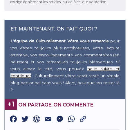
corrige également les articles, au-delà de leur validation.
ET MAINTENANT, ON FAIT QUOI ?
L'équipe de Culturellement Vôtre vous remercie
pour
vos visites toujours plus nombreuses, votre lecture
attentive, vos encouragements, vos commentaires (en
hausses) et vos remarques toujours bienvenues. Si
vous aimez le site, vous pouvez
nous suivre et
contribuer
: Culturellement Vôtre serait resté un simple
blog personnel sans vous ! Alors, pourquoi en rester là
?
+1
ON PARTAGE, ON COMMENTE
Facebook
Twitter
WordPress
Email
Messenger
WhatsApp
Copy
Link