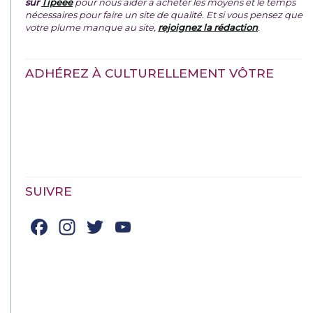
sur
Tipeee
pour nous aider à acheter les moyens et le temps
nécessaires pour faire un site de qualité. Et si vous pensez que
votre plume manque au site,
rejoignez la rédaction
.
ADHÉREZ À CULTURELLEMENT VÔTRE
SUIVRE
Facebook
Instagram
Twitter
YouTube
Channel