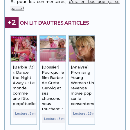
Et pour les commentaires,
c'est en bas que ça se
passe !
+2
ON LIT D'AUTRES ARTICLES
[Barbie 1/3]
[Dossier]
[Analyse]
« Dance
Pourquoi le
Promising
the Night
film Barbie
Young
Away » : Le
de Greta
Woman : Un
monde
Gerwig et
revenge
comme
ses
movie pop
une fête
chansons
sur le
perpétuelle
nous
consentement
touchent ?