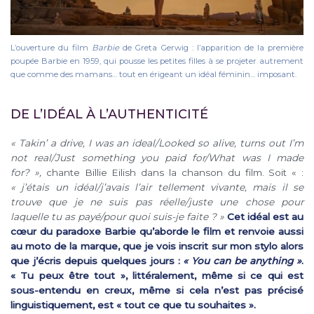
L’ouverture du film
Barbie
de Greta Gerwig : l’apparition de la première
poupée Barbie en 1959, qui pousse les petites filles à se projeter autrement
que comme des mamans… tout en érigeant un idéal féminin… imposant.
DE L’IDÉAL À L’AUTHENTICITÉ
« Takin’ a drive, I was an ideal/Looked so alive, turns out I’m
not real/Just something you paid for/What was I made
for? »,
chante Billie Eilish dans la chanson du film. Soit « :
« j’étais un idéal/j’avais l’air tellement vivante, mais il se
trouve que je ne suis pas réelle/juste une chose pour
laquelle tu as payé/pour quoi suis-je faite ? »
Cet idéal est au
cœur du paradoxe Barbie qu’aborde le film et renvoie aussi
au moto de la marque, que je vois inscrit sur mon stylo alors
que j’écris depuis quelques jours :
« You can be anything »
.
« Tu peux être tout », littéralement, même si ce qui est
sous-entendu en creux, même si cela n’est pas précisé
linguistiquement, est « tout ce que tu souhaites ».