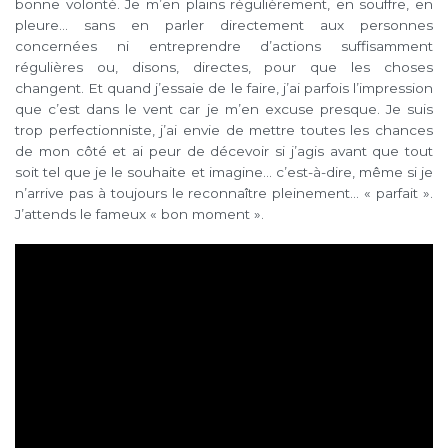
bonne volonté. Je m’en plains régulièrement, en souffre, en
pleure… sans en parler directement aux personnes
concernées ni entreprendre d’actions suffisamment
régulières ou, disons, directes, pour que les choses
changent. Et quand j’essaie de le faire, j’ai parfois l’impression
que c’est dans le vent car je m’en excuse presque. Je suis
trop perfectionniste, j’ai envie de mettre toutes les chances
de mon côté et ai peur de décevoir si j’agis avant que tout
soit tel que je le souhaite et imagine… c’est-à-dire, même si je
n’arrive pas à toujours le reconnaître pleinement… « parfait ».
J’attends le fameux « bon moment ».