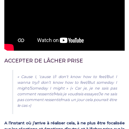
ACCEPTER DE LÂCHER PRISE
« Cause I, ’cause I/I don’t know how to feel/But I
wanna try/I don’t know how to feel/But someday I
might/Someday I might » (« Car je, je ne sais pas
comment ressentir/Mais je voudrais essayer/Je ne sais
pas comment ressentir/mais un jour cela pourrait être
le cas »)
A l’instant où j’arrive à réaliser cela, à ne plus être focalisée
sur les réactions et émotions d’autrui et à lâcher prise sur le