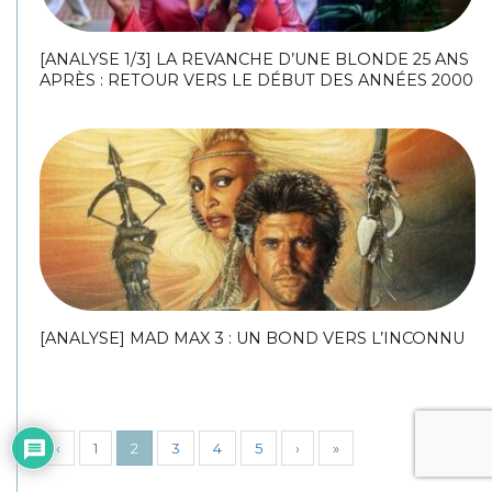
[ANALYSE 1/3] LA REVANCHE D’UNE BLONDE 25 ANS
APRÈS : RETOUR VERS LE DÉBUT DES ANNÉES 2000
[ANALYSE] MAD MAX 3 : UN BOND VERS L’INCONNU
‹
1
2
3
4
5
›
»