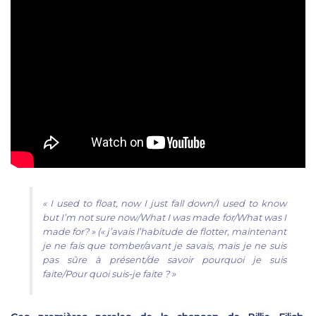
« I used to float, now I just fall down/I used to know
but I’m not sure now/What I was made for/What was I
made for? »
(«
j’avais l’habitude de flotter, maintenant
je ne fais que tomber/avant je savais, mais je ne suis
pas sûre à présent/de savoir pourquoi je suis
faite/Pour quoi suis-je faite ? »