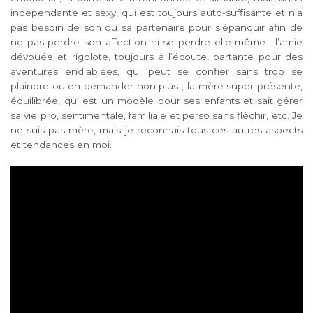
indépendante et sexy, qui est toujours auto-suffisante et n’a
pas besoin de son ou sa partenaire pour s’épanouir afin de
ne pas perdre son affection ni se perdre elle-même ; l’amie
dévouée et rigolote, toujours à l’écoute, partante pour des
aventures endiablées, qui peut se confier sans trop se
plaindre ou en demander non plus ; la mère super présente,
équilibrée, qui est un modèle pour ses enfants et sait gérer
sa vie pro, sentimentale, familiale et perso sans fléchir, etc. Je
ne suis pas mère, mais je reconnais tous ces autres aspects
et tendances en moi.