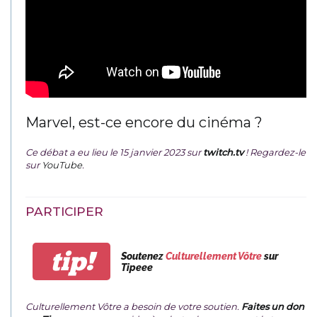
Marvel, est-ce encore du cinéma ?
Ce débat a eu lieu le 15 janvier 2023 sur
twitch.tv
! Regardez-le
sur
YouTube
.
PARTICIPER
tip!
Soutenez
Culturellement Vôtre
sur
Tipeee
Culturellement Vôtre a besoin de votre soutien.
Faites un don