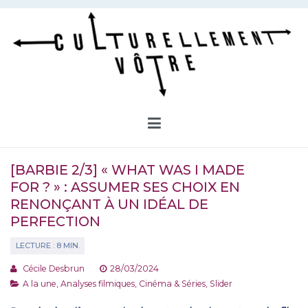
Aller
au
contenu
Culturellement Vôtre
Webzine Culturel
[BARBIE 2/3] « WHAT WAS I MADE
FOR ? » : ASSUMER SES CHOIX EN
RENONÇANT À UN IDÉAL DE
PERFECTION
Cécile Desbrun
28/03/2024
A la une
,
Analyses filmiques
,
Cinéma & Séries
,
Slider