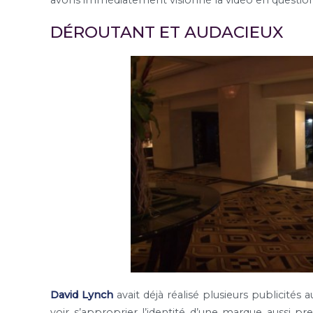
avons immédiatement visionné la vidéo en question,
DÉROUTANT ET AUDACIEUX
David Lynch
avait déjà réalisé plusieurs publicités 
voir s’approprier l’identité d’une marque aussi
pres