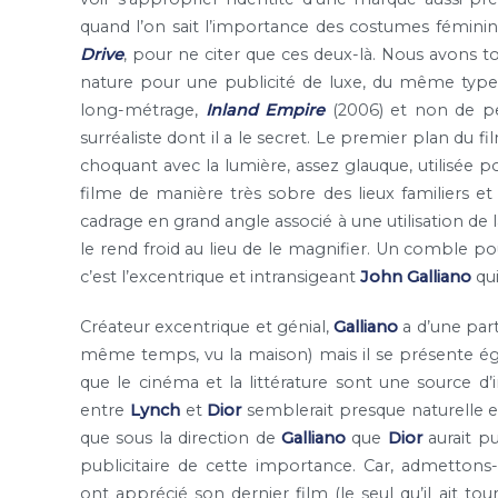
quand l’on sait l’importance des costumes féminin
Drive
, pour ne citer que ces deux-là. Nous avons tou
nature pour une publicité de luxe, du même type 
long-métrage,
Inland Empire
(2006) et non de pe
surréaliste dont il a le secret. Le premier plan du f
choquant avec la lumière, assez glauque, utilisée
filme de manière très sobre des lieux familiers et 
cadrage en grand angle associé à une utilisation de l
le rend froid au lieu de le magnifier. Un comble po
c’est l’excentrique et intransigeant
John Galliano
qu
Créateur excentrique et génial,
Galliano
a d’une par
même temps, vu la maison) mais il se présente ég
que le cinéma et la littérature sont une source d’i
entre
Lynch
et
Dior
semblerait presque naturelle e
que sous la direction de
Galliano
que
Dior
aurait pu
publicitaire de cette importance. Car, admettons-
ont apprécié son dernier film (le seul qu’il ait to