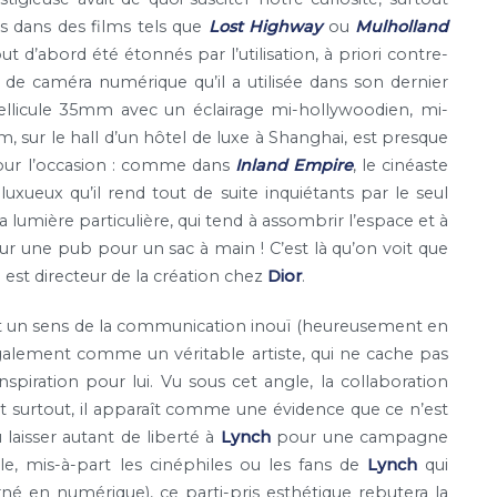
s dans des films tels que
Lost Highway
ou
Mulholland
t d’abord été étonnés par l’utilisation, à priori contre-
de caméra numérique qu’il a utilisée dans son dernier
llicule 35mm avec un éclairage mi-hollywoodien, mi-
ilm, sur le hall d’un hôtel de luxe à Shanghai, est presque
 pour l’occasion : comme dans
Inland Empire
, le cinéaste
luxueux qu’il rend tout de suite inquiétants par le seul
a lumière particulière, qui tend à assombrir l’espace et à
ur une pub pour un sac à main ! C’est là qu’on voit que
i est directeur de la création chez
Dior
.
t un sens de la communication inouï (heureusement en
alement comme un véritable artiste, qui ne cache pas
nspiration pour lui. Vu sous cet angle, la collaboration
t surtout, il apparaît comme une évidence que ce n’est
 laisser autant de liberté à
Lynch
pour une campagne
le, mis-à-part les cinéphiles ou les fans de
Lynch
qui
urné en numérique), ce parti-pris esthétique rebutera la