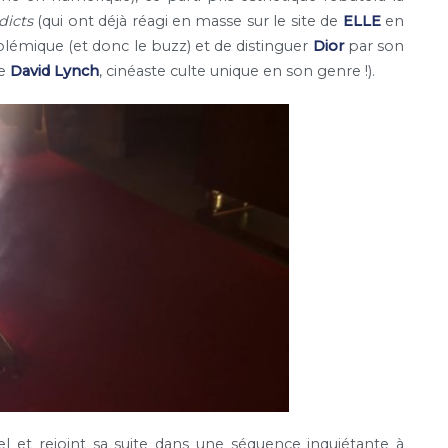
dicts
(qui ont déjà réagi en masse sur le site de
ELLE
en
polémique (et donc le buzz) et de distinguer
Dior
par son
de
David Lynch
, cinéaste culte unique en son genre !).
l et rejoint sa suite dans une séquence inquiétante à