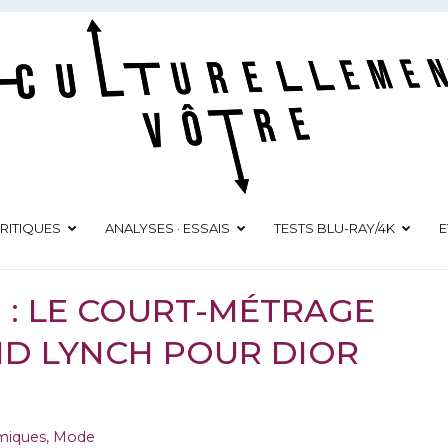
Culturellement Vôtre
Webzine Culturel
RITIQUES
ANALYSES · ESSAIS
TESTS BLU-RAY/4K
E
 : LE COURT-MÉTRAGE
VID LYNCH POUR DIOR
lmiques
,
Mode