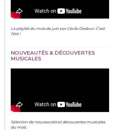
La
playlist du mois de juin
par Cécile Desbun. C’est
l’été !
NOUVEAUTÉS & DÉCOUVERTES
MUSICALES
Sélection de
nouveautés et découvertes musicales
du mois
.