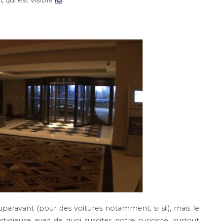
 qui est visible
ici
.
auparavant (pour des voitures notamment, si si!), mais le
tigieuse avait de quoi susciter notre curiosité, surtout