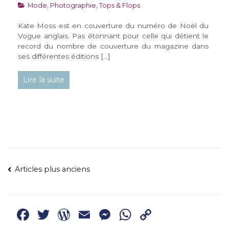
Mode
,
Photographie
,
Tops & Flops
Kate Moss est en couverture du numéro de Noël du
Vogue anglais. Pas étonnant pour celle qui détient le
record du nombre de couverture du magazine dans
ses différentes éditions […]
Lire la suite
NAVIGATION
Articles plus anciens
DES
ARTICLES
Facebook
Twitter
WordPress
Email
Messenger
WhatsApp
Copy