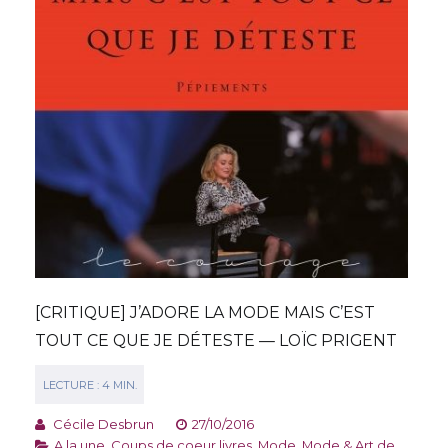
[CRITIQUE] J’ADORE LA MODE MAIS C’EST
TOUT CE QUE JE DÉTESTE — LOÏC PRIGENT
Cécile Desbrun
27/10/2016
A la une
,
Coups de coeur livres
,
Mode
,
Mode & Art de