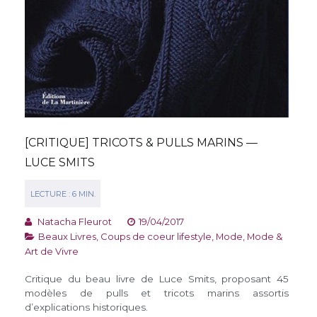
[CRITIQUE] TRICOTS & PULLS MARINS —
LUCE SMITS
Natacha Fleurot
19/04/2017
Beaux Livres
,
Coups de coeur lifestyle
,
Mode
,
Mode &
Art de Vivre
Critique du beau livre de Luce Smits, proposant 45
modèles de pulls et tricots marins assortis
d’explications historiques.