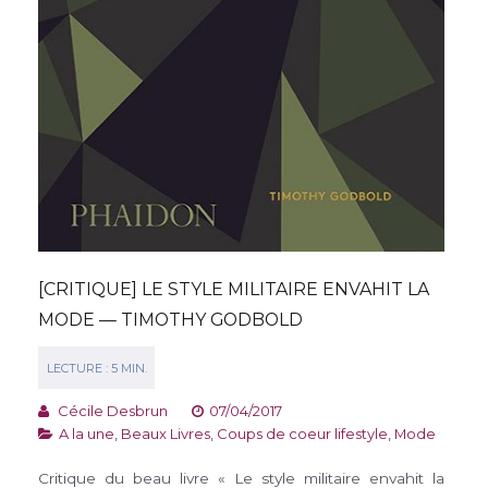
[CRITIQUE] LE STYLE MILITAIRE ENVAHIT LA
MODE — TIMOTHY GODBOLD
Cécile Desbrun
07/04/2017
A la une
,
Beaux Livres
,
Coups de coeur lifestyle
,
Mode
Critique du beau livre « Le style militaire envahit la