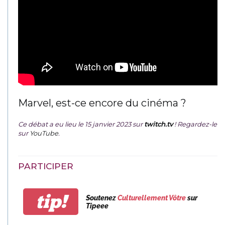
Marvel, est-ce encore du cinéma ?
Ce débat a eu lieu le 15 janvier 2023 sur
twitch.tv
! Regardez-le
sur
YouTube
.
PARTICIPER
tip!
Soutenez
Culturellement Vôtre
sur
Tipeee