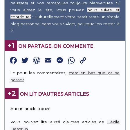
hausses) et vos remarques toujours bienvenues. Si
vous aimez le site, vous pouvez
nous suivre et
contribuer
: Culturellement Vôtre serait resté un simple
blog personnel sans vous ! Alors, pourquoi en rester là
?
+1
ON PARTAGE, ON COMMENTE
Facebook
Twitter
WordPress
Email
Messenger
WhatsApp
Copy
Link
Et pour les commentaires,
c'est en bas que ça se
passe !
+2
ON LIT D'AUTRES ARTICLES
Aucun article trouvé.
Vous pouvez lire aussi d'autres articles de
Cécile
Desbrun
.