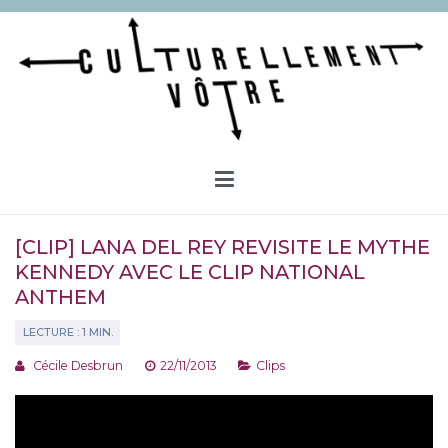
Aller
au
contenu
Culturellement Vôtre
Webzine Culturel
[CLIP] LANA DEL REY REVISITE LE MYTHE
KENNEDY AVEC LE CLIP NATIONAL
ANTHEM
Cécile Desbrun
22/11/2013
Clips