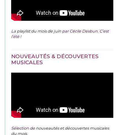
La
playlist du mois de juin
par Cécile Desbun. C’est
l’été !
NOUVEAUTÉS & DÉCOUVERTES
MUSICALES
Sélection de
nouveautés et découvertes musicales
du mois
.