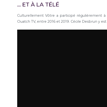
… ET À LA TÉLÉ
Culturellement Vôtre a participé régulièrement à l
Ouatch TV, entre 2016 et 2019. Cécile Desbrun y est 