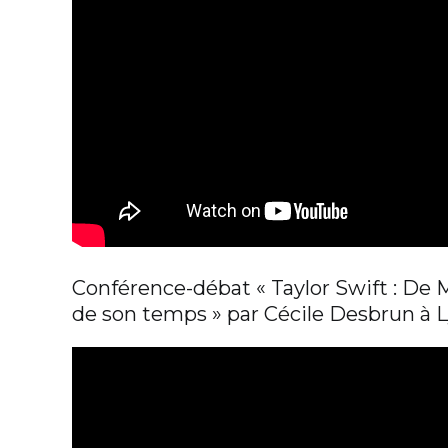
Conférence-débat « Taylor Swift : De M
de son temps » par Cécile Desbrun à 