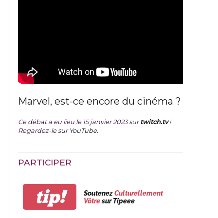
Marvel, est-ce encore du cinéma ?
Ce débat a eu lieu le 15 janvier 2023 sur
twitch.tv
!
Regardez-le sur
YouTube
.
PARTICIPER
tip!
Soutenez
Culturellement
Vôtre
sur Tipeee