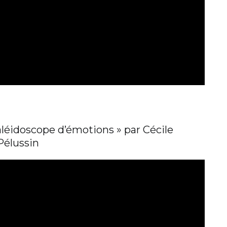
aléidoscope d’émotions » par Cécile
Pélussin