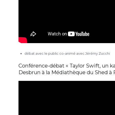
débat avec le public co-animé avec Jérémy Zucchi
Conférence-débat « Taylor Swift, un k
Desbrun à la Médiathèque du Shed à 