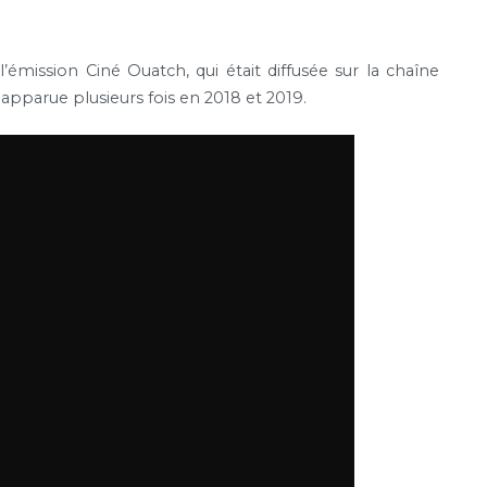
’émission Ciné Ouatch, qui était diffusée sur la chaîne
apparue plusieurs fois en 2018 et 2019.