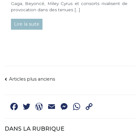
Gaga, Beyoncé, Miley Cyrus et consorts rivalisent de
provocation dans des tenues […]
Lire la suite
NAVIGATION
Articles plus anciens
DES
ARTICLES
Facebook
Twitter
WordPress
Email
Messenger
WhatsApp
Copy
Link
DANS LA RUBRIQUE