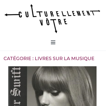
Aller
au
contenu
Culturellement Vôtre
Webzine Culturel
CATÉGORIE :
LIVRES SUR LA MUSIQUE