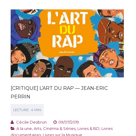
[CRITIQUE] L’ART DU RAP — JEAN-ERIC
PERRIN
Cécile Desbrun
09/07/2019
A la une
,
Arts, Cinéma & Séries
,
Livres & BD
,
Livres
documentaires
,
Livres sur la Musique