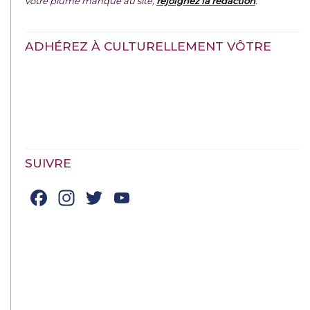
votre plume manque au site,
rejoignez la rédaction
.
ADHÉREZ À CULTURELLEMENT VÔTRE
SUIVRE
Facebook
Instagram
Twitter
YouTube
Channel