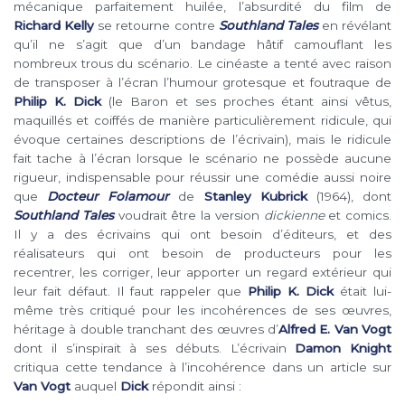
mécanique parfaitement huilée, l’absurdité du film de
Richard Kelly
se retourne contre
Southland Tales
en révélant
qu’il ne s’agit que d’un bandage hâtif camouflant les
nombreux trous du scénario. Le cinéaste a tenté avec raison
de transposer à l’écran l’humour grotesque et foutraque de
Philip K. Dick
(le Baron et ses proches étant ainsi vêtus,
maquillés et coiffés de manière particulièrement ridicule, qui
évoque certaines descriptions de l’écrivain), mais le ridicule
fait tache à l’écran lorsque le scénario ne possède aucune
rigueur, indispensable pour réussir une comédie aussi noire
que
Docteur Folamour
de
Stanley Kubrick
(1964), dont
Southland Tales
voudrait être la version
dickienne
et comics.
Il y a des écrivains qui ont besoin d’éditeurs, et des
réalisateurs qui ont besoin de producteurs pour les
recentrer, les corriger, leur apporter un regard extérieur qui
leur fait défaut. Il faut rappeler que
Philip K. Dick
était lui-
même très critiqué pour les incohérences de ses œuvres,
héritage à double tranchant des œuvres d’
Alfred E. Van Vogt
dont il s’inspirait à ses débuts. L’écrivain
Damon Knight
critiqua cette tendance à l’incohérence dans un article sur
Van Vogt
auquel
Dick
répondit ainsi :