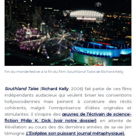
Fin du monde festive à la fin du film
Southland Tales
de Richard Kelly.
Southland Tales
(
Richard Kelly
, 2006) fait partie de ces films
indépendants audacieux qui veulent briser les conventions
hollywoodiennes mais peinent à construire des récits
cohérents, malgré l’omniprésence d’idées originales et
stimulantes. Il s’inspire des
œuvres de l’écrivain de science-
fiction Philip K. Dick (voir notre dossier)
, en attente de
Révélation au cours des dix dernières années de sa vie (en
témoigne
L’Exégèse
, son puissant journal métaphysique).