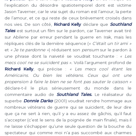
l’explication du désordre spatiotemporel dont est victime
Jason Taverner, car le vrai sujet du roman est l’amour, la perte
de l’amour, et ce qui reste de ceux brièvement croisés dans
nos vies. De son côté,
Richard Kelly
déclare que
Southland
Tales
est surtout un film sur le pardon, car Taverner avait tiré
sur Abilene par erreur pendant la guerre en Irak, mais les
répliques clés de la dernière séquence (
«
C’était un tir ami
»
et
« Je te pardonne »
) réduisent son
pensum
sur le pardon à
une phrase dont la naïveté se voudrait touchante :
« Les
mecs cool ne se suicident pas ».
Voilà l’argument profond de
Richard Kelly
, qui précise :
« Les mecs cool étant les
Américains. Ou bien les vétérans. Ceux qui ont une
propension à faire le bien ne se font pas sauter le caisson »
déclare-t-il le plus sérieusement du monde dans le
commentaire audio de
Southland Tales.
Le réalisateur du
superbe
Donnie Darko
(2001) voudrait rendre hommage aux
nombreux vétérans de guerre qui se suicident, de leur dire
que ça ne sert à rien, qu’il y a eu assez de gâchis, qu’il faut
s’accepter (c’est le sens de la poignée de main finale), mais il
ne laisse s’échapper qu’une seule question de la bouche du
spectateur qui comme moi n’a pas succombé aux charmes