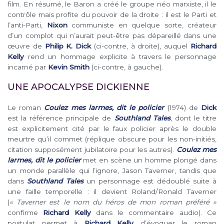
film. En résumé, le Baron a créé le groupe néo marxiste, il le
contrôle mais profite du pouvoir de la droite : il est le Parti et
l’anti-Parti,
Nixon
communiste en quelque sorte, créateur
d’un complot qui n’aurait peut-être pas dépareillé dans une
œuvre de
Philip K. Dick
(ci-contre, à droite), auquel
Richard
Kelly
rend un hommage explicite à travers le personnage
incarné par
Kevin Smith
(ci-contre, à gauche).
UNE APOCALYPSE DICKIENNE
Le roman
Coulez mes larmes, dit le policier
(1974) de
Dick
est la référence principale de
Southland Tales
, dont le titre
est explicitement cité par le faux policier après le double
meurtre qu’il commet (réplique obscure pour les non-initiés,
citation supposément jubilatoire pour les autres).
Coulez mes
larmes, dit le policier
met en scène un homme plongé dans
un monde parallèle qui l’ignore, Jason Taverner, tandis que
dans
Southland Tales
un personnage est dédoublé suite à
une faille temporelle : il devient Roland/Ronald Taverner
(
« Taverner est le nom du héros de mon roman préféré »
confirme
Richard Kelly
dans le commentaire audio). Ce
postulat permet à
Richard Kelly
d’évoquer le roman