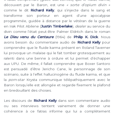
découvert par le Baron, est une
« sorte d’opium divin »
comme le dit
Richard Kelly
, qui s’injecte dans le sang et
transforme son porteur en agent d’une apocalypse
programmée, guidée à distance par le vétéran de la guerre
en Irak Pilot Abilene (
Justin Timberlake
),
dealer
au service du
divin comme l’était peut-être Palmer Eldritch dans le roman
Le Dieu venu du Centaure
(1964) de
Philip K. Dick
. Nous
avons besoin du commentaire audio de
Richard Kelly
pour
comprendre que le fluide karma présent en Roland Taverner
lui provoque un malaise qui le fait tomber grotesquement au
ralenti dans une benne à ordure et lui permet d’échapper
aux UPU. De même, il fallait comprendre que Boxer Santoro
est persuadé d’être Jericho Cane, le personnage de son
scénario, suite à l’effet hallucinogène du fluide karma, et que
la
porn-star
Krysta communique télépathiquement avec le
Baron lorsqu’elle est allongée et regarde fixement le plafond
en bredouillant des choses.
Les discours de
Richard Kelly
dans son commentaire audio
ou ses interviews tentent vainement de donner une
cohérence à ce fatras informe qui lui a complètement