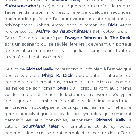
Substance Mort
(1977) par la séquence où le reflet de Ronald
Taverner dans son miroir est différé de quelques secondes,
énième idée jetée en l’air qui évoque les interrogations du
schizophrène Robert Arctor dans le roman de
Dick
. Autre
référence, au
Maître du haut-château
(1961) cette fois-ci :
Boxer Santaros (incarné par
Dwayne Johnson
dit
The Rock
)
écrit un scénario qui se révèle être vrai, devenant un porteur
de révélation immense mais insignifiant car ignorant tout de
la vérité qu’il croit avoir créé.
Le film de
Richard Kelly
correspond plutôt bien à l’esthétique
des œuvres de
Philip K. Dick
, déroutantes, saturées de
concepts et d’informations, œuvres palimpsestes où, comme
les héros de son roman
Siva
(1981) lorsqu’ils vont au cinéma
voir le film du même nom, le lecteur doit relever et décrypter
des signes qui semblent insignifiants de prime abord mais
annoncent l’apocalypse à celui qui sait les lire. En effet, le
genre apocalyptique est avide de symboles qui semblent
hermétiques aux non-initiés, autorisant
Richard Kelly
à
saturer
Southland Tales
d’informations et de symboles,
comme l’idée d’un serpent enroulant le centre de la Terre