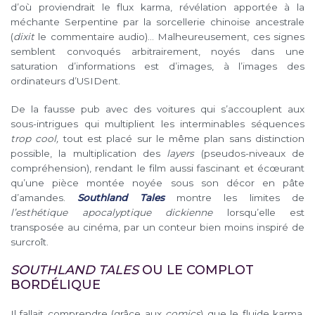
d’où proviendrait le flux karma, révélation apportée à la
méchante Serpentine par la sorcellerie chinoise ancestrale
(
dixit
le commentaire audio)… Malheureusement, ces signes
semblent convoqués arbitrairement, noyés dans une
saturation d’informations est d’images, à l’images des
ordinateurs d’USIDent.
De la fausse pub avec des voitures qui s’accouplent aux
sous-intrigues qui multiplient les interminables séquences
trop cool,
tout est placé sur le même plan sans distinction
possible, la multiplication des
layers
(pseudos-niveaux de
compréhension), rendant le film aussi fascinant et écœurant
qu’une pièce montée noyée sous son décor en pâte
d’amandes.
Southland Tales
montre les limites de
l’esthétique apocalyptique dickienne
lorsqu’elle est
transposée au cinéma, par un conteur bien moins inspiré de
surcroît.
SOUTHLAND TALES
OU LE COMPLOT
BORDÉLIQUE
Il fallait comprendre (grâce aux
comics
) que le fluide karma,