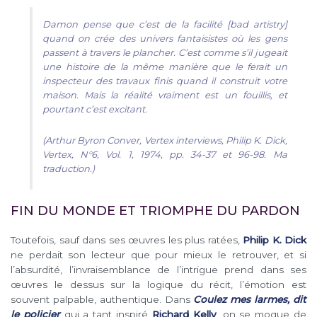
Damon pense que c’est de la facilité [
bad artistry
]
quand on crée des univers fantaisistes où les gens
passent à travers le plancher. C’est comme s’il jugeait
une histoire de la même manière que le ferait un
inspecteur des travaux finis quand il construit votre
maison. Mais la réalité vraiment est un fouillis, et
pourtant c’est excitant.
(Arthur Byron Conver, Vertex interviews, Philip K. Dick,
Vertex, N°6, Vol. 1, 1974, pp. 34-37 et 96-98. Ma
traduction.)
FIN DU MONDE ET TRIOMPHE DU PARDON
Toutefois, sauf dans ses œuvres les plus ratées,
Philip K. Dick
ne perdait son lecteur que pour mieux le retrouver, et si
l’absurdité, l’invraisemblance de l’intrigue prend dans ses
œuvres le dessus sur la logique du récit, l’émotion est
souvent palpable, authentique. Dans
Coulez mes larmes, dit
le policier
qui a tant inspiré
Richard Kelly
, on se moque de