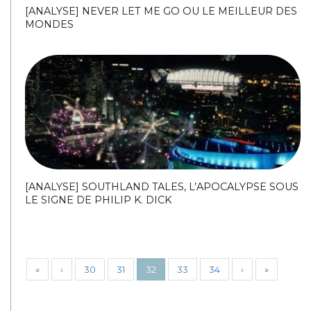
[ANALYSE] NEVER LET ME GO OU LE MEILLEUR DES
MONDES
[ANALYSE] SOUTHLAND TALES, L’APOCALYPSE SOUS
LE SIGNE DE PHILIP K. DICK
«
‹
30
31
32
33
34
›
»