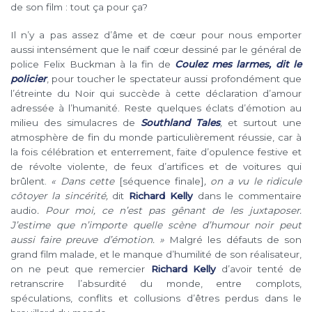
de son film : tout ça pour ça?
Il n’y a pas assez d’âme et de cœur pour nous emporter
aussi intensément que le naïf cœur dessiné par le général de
police Felix Buckman à la fin de
Coulez mes larmes, dit le
policier
, pour toucher le spectateur aussi profondément que
l’étreinte du Noir qui succède à cette déclaration d’amour
adressée à l’humanité. Reste quelques éclats d’émotion au
milieu des simulacres de
Southland Tales
,
et surtout une
atmosphère de fin du monde particulièrement réussie, car à
la fois célébration et enterrement, faite d’opulence festive et
de révolte violente, de feux d’artifices et de voitures qui
brûlent.
« Dans cette
[séquence finale]
, on a vu le ridicule
côtoyer la sincérité,
dit
Richard Kelly
dans le commentaire
audio
. Pour moi, ce n’est pas gênant de les juxtaposer.
J’estime que n’importe quelle scène d’humour noir peut
aussi faire preuve d’émotion. »
Malgré les défauts de son
grand film malade, et le manque d’humilité de son réalisateur,
on ne peut que remercier
Richard Kelly
d’avoir tenté de
retranscrire l’absurdité du monde, entre complots,
spéculations, conflits et collusions d’êtres perdus dans le