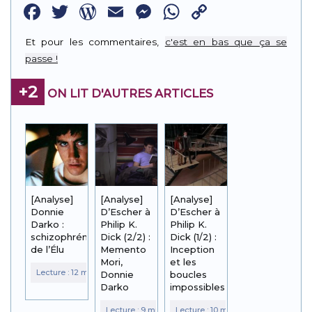
Facebook
Twitter
WordPress
Email
Messenger
WhatsApp
Copy
Link
Et pour les commentaires,
c'est en bas que ça se
passe !
+2
ON LIT D'AUTRES ARTICLES
[Analyse]
[Analyse]
[Analyse]
Donnie
D’Escher à
D’Escher à
Darko :
Philip K.
Philip K.
schizophrénie
Dick (2/2) :
Dick (1/2) :
de l’Élu
Memento
Inception
Mori,
et les
Donnie
boucles
Darko
impossibles