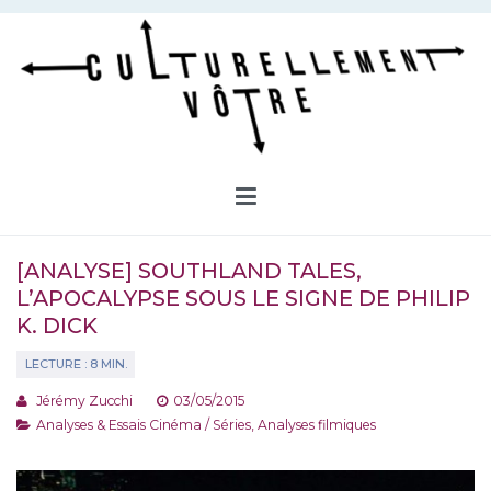
Aller
au
contenu
Culturellement Vôtre
Webzine Culturel
[ANALYSE] SOUTHLAND TALES,
L’APOCALYPSE SOUS LE SIGNE DE PHILIP
K. DICK
Jérémy Zucchi
03/05/2015
Analyses & Essais Cinéma / Séries
,
Analyses filmiques