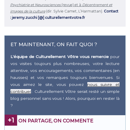
Psychiatrie et Neurosciences
(revue) et à
Décentrement et
images de la culture
(dir. Sylvie Camet, L’Harmattan).
Contact
: jeremy.zucchi [@] culturellementvotre.fr
ET MAINTENANT, ON FAIT QUOI ?
L'équipe de Culturellement Vôtre vous remercie
pour
vos visites toujours plus nombreuses, votre lecture
attentive, vos encouragements, vos commentaires (en
hausses) et vos remarques toujours bienvenues. Si
vous aimez le site, vous pouvez
nous suivre et
contribuer
: Culturellement Vôtre serait resté un simple
blog personnel sans vous ! Alors, pourquoi en rester là
?
+1
ON PARTAGE, ON COMMENTE