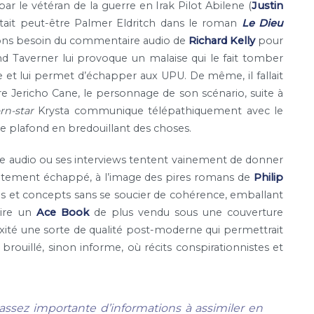
 le vétéran de la guerre en Irak Pilot Abilene (
Justin
tait peut-être Palmer Eldritch dans le roman
Le Dieu
ons besoin du commentaire audio de
Richard Kelly
pour
 Taverner lui provoque un malaise qui le fait tomber
et lui permet d’échapper aux UPU. De même, il fallait
 Jericho Cane, le personnage de son scénario, suite à
rn-star
Krysta communique télépathiquement avec le
le plafond en bredouillant des choses.
 audio ou ses interviews tentent vainement de donner
lètement échappé, à l’image des pires romans de
Philip
ages et concepts sans se soucier de cohérence, emballant
aire un
Ace Book
de plus vendu sous une couverture
xité une sorte de qualité post-moderne qui permettrait
brouillé, sinon informe, où récits conspirationnistes et
sez importante d’informations à assimiler en