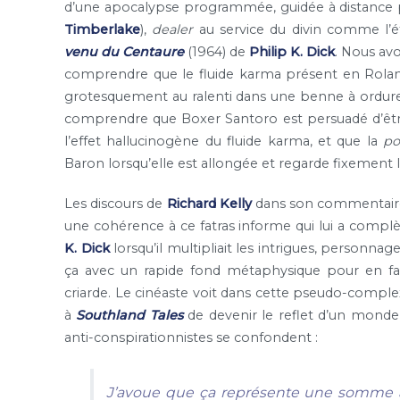
d’une apocalypse programmée, guidée à distance par
Timberlake
),
dealer
au service du divin comme l’é
venu du Centaure
(1964) de
Philip K. Dick
. Nous av
comprendre que le fluide karma présent en Roland
grotesquement au ralenti dans une benne à ordure 
comprendre que Boxer Santoro est persuadé d’être
l’effet hallucinogène du fluide karma, et que la
po
Baron lorsqu’elle est allongée et regarde fixement 
Les discours de
Richard Kelly
dans son commentaire
une cohérence à ce fatras informe qui lui a comp
K. Dick
lorsqu’il multipliait les intrigues, personn
ça avec un rapide fond métaphysique pour en f
criarde. Le cinéaste voit dans cette pseudo-comple
à
Southland Tales
de devenir le reflet d’un monde 
anti-conspirationnistes se confondent :
J’avoue que ça représente une somme as