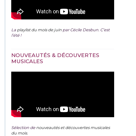
La
playlist du mois de juin
par Cécile Desbun. C’est
l’été !
NOUVEAUTÉS & DÉCOUVERTES
MUSICALES
Sélection de
nouveautés et découvertes musicales
du mois
.