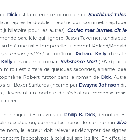
 de
Dick
est la référence principale de
Southland Tales
,
olicier après le double meurtre qu’il commet (réplique
 jubilatoire pour les autres).
Coulez mes larmes, dit le
e parallèle qui l’ignore, Jason Taverner, tandis que
ite à une faille temporelle : il devient Roland/Ronald
mon roman préféré »
confirme
Richard Kelly
dans le
 Kelly
d’évoquer le roman
Substance Mort
(1977) par la
 miroir est différé de quelques secondes, énième idée
chizophrène Robert Arctor dans le roman de
Dick
. Autre
ois-ci : Boxer Santaros (incarné par
Dwayne Johnson
dit
 vrai, devenant un porteur de révélation immense mais
voir créé.
l’esthétique des œuvres de
Philip K. Dick
, déroutantes,
 palimpsestes où, comme les héros de son roman
Siva
me nom, le lecteur doit relever et décrypter des signes
cent l’apocalypse à celui qui sait les lire. En effet, le