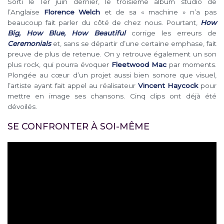
Sorti le 1er juin dernier, le troisième album studio de
l’Anglaise
Florence Welch
et de sa « machine » n’a pas
beaucoup fait parler du côté de chez nous. Pourtant,
How
Big, How Blue, How Beautiful
corrige les erreurs de
Ceremonials
et, sans se départir d’une certaine emphase, fait
preuve de plus de retenue. On y retrouve également un son
plus rock, qui pourra évoquer
Fleetwood Mac
par moments.
Plongée au cœur d’un projet aussi bien sonore que visuel,
l’artiste ayant fait appel au réalisateur
Vincent Haycock
pour
mettre en image ses chansons. Cinq clips ont déjà été
dévoilés.
SE CONFRONTER À SOI-MÊME