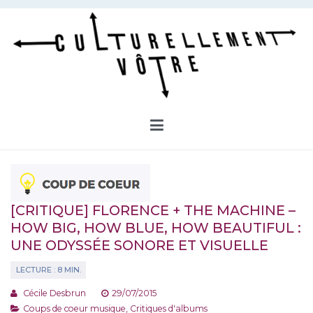
Aller
au
contenu
Culturellement Vôtre
Webzine Culturel
[CRITIQUE] FLORENCE + THE MACHINE –
HOW BIG, HOW BLUE, HOW BEAUTIFUL :
UNE ODYSSÉE SONORE ET VISUELLE
Cécile Desbrun
29/07/2015
Coups de coeur musique
,
Critiques d'albums