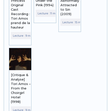
Princess
Under the
Abnormally
Original
Pink (1994)
Attracted
Cast
to Sin
Recording :
(2009)
Tori Amos
prend de la
hauteur
[Critique &
Analyse]
Tori Amos –
From the
Choirgirl
Hotel
(1998)