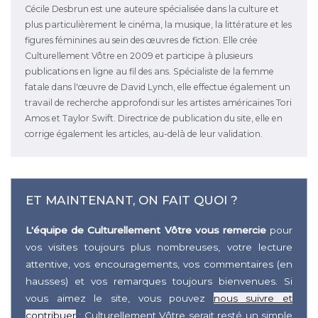
Cécile Desbrun est une auteure spécialisée dans la culture et
plus particulièrement le cinéma, la musique, la littérature et les
figures féminines au sein des œuvres de fiction. Elle crée
Culturellement Vôtre en 2009 et participe à plusieurs
publications en ligne au fil des ans. Spécialiste de la femme
fatale dans l'œuvre de David Lynch, elle effectue également un
travail de recherche approfondi sur les artistes américaines Tori
Amos et Taylor Swift. Directrice de publication du site, elle en
corrige également les articles, au-delà de leur validation.
ET MAINTENANT, ON FAIT QUOI ?
L'équipe de Culturellement Vôtre vous remercie
pour
vos visites toujours plus nombreuses, votre lecture
attentive, vos encouragements, vos commentaires (en
hausses) et vos remarques toujours bienvenues. Si
vous aimez le site, vous pouvez
nous suivre et
contribuer
: Culturellement Vôtre serait resté un simple