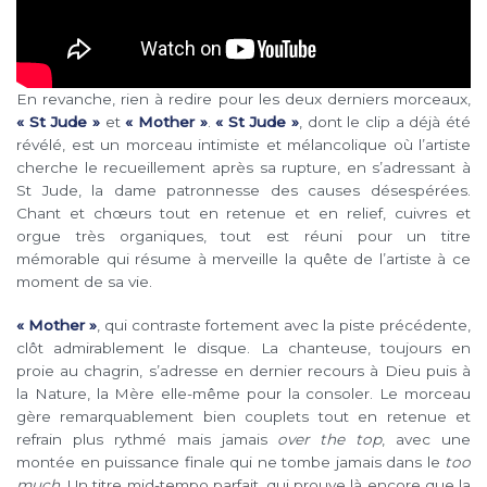
En revanche, rien à redire pour les deux derniers morceaux,
« St Jude »
et
« Mother »
.
« St Jude »
, dont le clip a déjà été
révélé, est un morceau intimiste et mélancolique où l’artiste
cherche le recueillement après sa rupture, en s’adressant à
St Jude, la dame patronnesse des causes désespérées.
Chant et chœurs tout en retenue et en relief, cuivres et
orgue très organiques, tout est réuni pour un titre
mémorable qui résume à merveille la quête de l’artiste à ce
moment de sa vie.
« Mother »
, qui contraste fortement avec la piste précédente,
clôt admirablement le disque. La chanteuse, toujours en
proie au chagrin, s’adresse en dernier recours à Dieu puis à
la Nature, la Mère elle-même pour la consoler. Le morceau
gère remarquablement bien couplets tout en retenue et
refrain plus rythmé mais jamais
over the top
, avec une
montée en puissance finale qui ne tombe jamais dans le
too
much
. Un titre mid-tempo parfait, qui prouve là encore que la