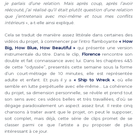
je parlais d’une relation. Mais après coup, après l’avoir
réécouté, j’ai réalisé qu’il était plutôt question d’une relation
que j’entretenais avec moi-même et tous mes conflits
intérieurs
», a-t-elle ainsi expliqué.
Cela se traduit de manière assez littérale dans certaines des
vidéos du projet, à commencer par l’intro flamboyante
« How
Big, How Blue, How Beautiful »
qui présente une version
instrumentale du titre. Dans le clip,
Florence
rencontre son
double et fait connaissance avec lui. Dans les chapitres 4&5
de cette “odyssée”, presentés cette semaine sous la forme
d’un court-métrage de 10 minutes, elle est représentée
adulte et enfant. Et puis il y a
« Ship to Wreck »
, où elle
semble en lutte perpétuelle avec elle-même… La cohérence
du projet, sa dimension personnelle, se révèle et prend tout
son sens avec ces vidéos belles et très travaillées, d’où se
dégage paradoxalement un aspect assez brut. Il reste cinq
chansons à traiter avant que le projet, on peut le supposer,
soit complet, mais déjà, cette série de clips promet de se
classer parmi ce que l’artiste a pu proposer de plus
intéressant à ce jour.