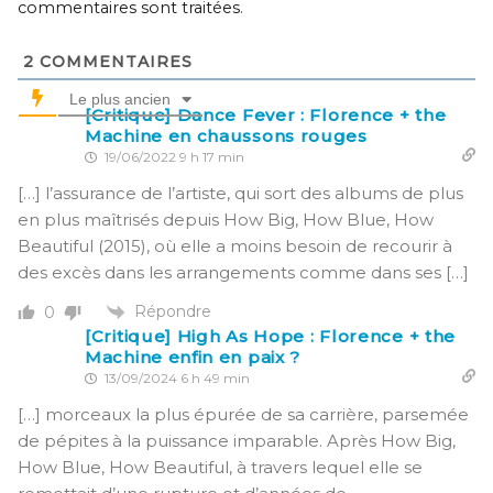
commentaires sont traitées
.
2
COMMENTAIRES
Le plus ancien
[Critique] Dance Fever : Florence + the
Machine en chaussons rouges
19/06/2022 9 h 17 min
[…] l’assurance de l’artiste, qui sort des albums de plus
en plus maîtrisés depuis How Big, How Blue, How
Beautiful (2015), où elle a moins besoin de recourir à
des excès dans les arrangements comme dans ses […]
Répondre
0
[Critique] High As Hope : Florence + the
Machine enfin en paix ?
13/09/2024 6 h 49 min
[…] morceaux la plus épurée de sa carrière, parsemée
de pépites à la puissance imparable. Après How Big,
How Blue, How Beautiful, à travers lequel elle se