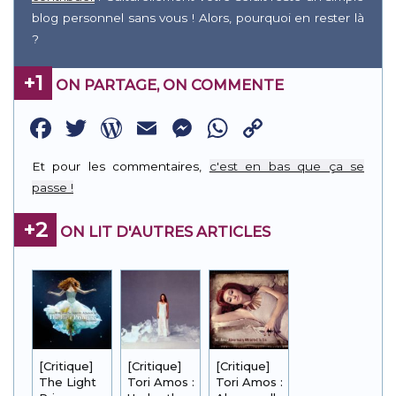
blog personnel sans vous ! Alors, pourquoi en rester là
?
+1
ON PARTAGE, ON COMMENTE
Facebook
Twitter
WordPress
Email
Messenger
WhatsApp
Copy
Link
Et pour les commentaires,
c'est en bas que ça se
passe !
+2
ON LIT D'AUTRES ARTICLES
[Critique]
[Critique]
[Critique]
The Light
Tori Amos :
Tori Amos :