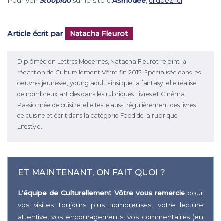
Pour voir
Stoopido
sur le site d’
Asmodee
,
cliquez ici
.
Article écrit par
Natacha Fleurot
Diplômée en Lettres Modernes, Natacha Fleurot rejoint la
rédaction de Culturellement Vôtre fin 2015. Spécialisée dans les
oeuvres jeunesse, young adult ainsi que la fantasy, elle réalise
de nombreux articles dans les rubriques Livres et Cinéma.
Passionnée de cuisine, elle teste aussi régulièrement des livres
de cuisine et écrit dans la catégorie Food de la rubrique
Lifestyle.
ET MAINTENANT, ON FAIT QUOI ?
L'équipe de Culturellement Vôtre vous remercie
pour
vos visites toujours plus nombreuses, votre lecture
attentive, vos encouragements, vos commentaires (en