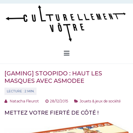
Aller
au
contenu
Culturellement Vôtre
Webzine Culturel
[GAMING] STOOPIDO : HAUT LES
MASQUES AVEC ASMODEE
Natacha Fleurot
28/12/2015
Jouets & jeux de société
METTEZ VOTRE FIERTÉ DE CÔTÉ !