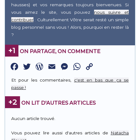
hausses) et vos remarques toujours bienvenues. Si
vous aimez le site, vous pouvez
nous suivre et
contribuer
: Culturellement Vôtre serait resté un simple
blog personnel sans vous ! Alors, pourquoi en rester là
?
+1
ON PARTAGE, ON COMMENTE
Facebook
Twitter
WordPress
Email
Messenger
WhatsApp
Copy
Link
Et pour les commentaires,
c'est en bas que ça se
passe !
+2
ON LIT D'AUTRES ARTICLES
Aucun article trouvé.
Vous pouvez lire aussi d'autres articles de
Natacha