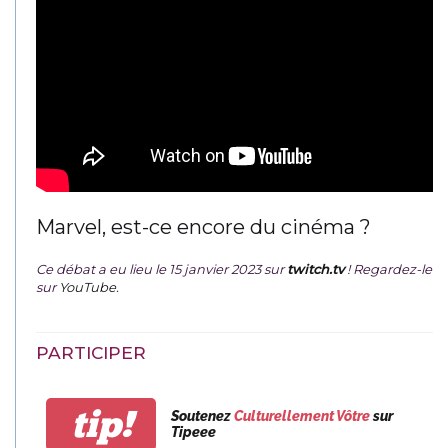
Marvel, est-ce encore du cinéma ?
Ce débat a eu lieu le 15 janvier 2023 sur
twitch.tv
! Regardez-le
sur
YouTube
.
PARTICIPER
tip!
Soutenez
Culturellement Vôtre
sur
Tipeee