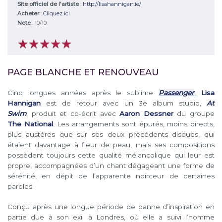
Site officiel de l'artiste
:
http://lisahannigan.ie/
Acheter
:
Cliquez ici
Note
:
10
/
10
★
★
★
★
★
★
★
★
★
★
PAGE BLANCHE ET RENOUVEAU
Cinq longues années après le sublime
Passenger
,
Lisa
Hannigan
est de retour avec un 3e album studio,
At
Swim
, produit et co-écrit avec
Aaron Dessner
du groupe
The National
. Les arrangements sont épurés, moins directs,
plus austères que sur ses deux précédents disques, qui
étaient davantage à fleur de peau, mais ses compositions
possèdent toujours cette qualité mélancolique qui leur est
propre, accompagnées d’un chant dégageant une forme de
sérénité, en dépit de l’apparente noirceur de certaines
paroles.
Conçu après une longue période de panne d’inspiration en
partie due à son exil à Londres, où elle a suivi l’homme