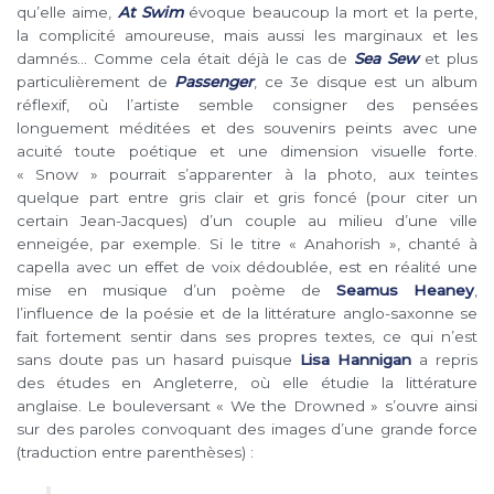
qu’elle aime,
At Swim
évoque beaucoup la mort et la perte,
la complicité amoureuse, mais aussi les marginaux et les
damnés… Comme cela était déjà le cas de
Sea Sew
et plus
particulièrement de
Passenger
, ce 3e disque est un album
réflexif, où l’artiste semble consigner des pensées
longuement méditées et des souvenirs peints avec une
acuité toute poétique et une dimension visuelle forte.
« Snow » pourrait s’apparenter à la photo, aux teintes
quelque part entre gris clair et gris foncé (pour citer un
certain Jean-Jacques) d’un couple au milieu d’une ville
enneigée, par exemple. Si le titre « Anahorish », chanté à
capella avec un effet de voix dédoublée, est en réalité une
mise en musique d’un poème de
Seamus Heaney
,
l’influence de la poésie et de la littérature anglo-saxonne se
fait fortement sentir dans ses propres textes, ce qui n’est
sans doute pas un hasard puisque
Lisa Hannigan
a repris
des études en Angleterre, où elle étudie la littérature
anglaise. Le bouleversant « We the Drowned » s’ouvre ainsi
sur des paroles convoquant des images d’une grande force
(traduction entre parenthèses) :