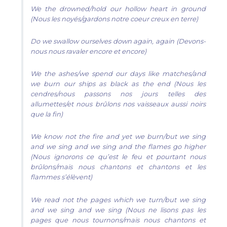
We the drowned/hold our hollow heart in ground
(Nous les noyés/gardons notre coeur creux en terre)
Do we swallow ourselves down again, again (Devons-
nous nous ravaler encore et encore)
We the ashes/we spend our days like matches/and
we burn our ships as black as the end (Nous les
cendres/nous passons nos jours telles des
allumettes/et nous brûlons nos vaisseaux aussi noirs
que la fin)
We know not the fire and yet we burn/but we sing
and we sing and we sing and the flames go higher
(Nous ignorons ce qu’est le feu et pourtant nous
brûlons/mais nous chantons et chantons et les
flammes s’élèvent)
We read not the pages which we turn/but we sing
and we sing and we sing (Nous ne lisons pas les
pages que nous tournons/mais nous chantons et