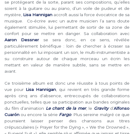
se protégeant de la sorte, parant ses compositions, qu’elles
soient à la guitare ou au piano, d’un voile de pudeur et de
mystère,
Lisa Hannigan
accroît aussi la force évocatrice de sa
musique. Co-écrire avec un autre musicien l’a sans doute
également stimulée, lui permettant de sortir de sa zone de
confort pour se mettre en danger. Sa collaboration avec
Aaron Dessner
se sera donc, en ce sens, révélée
particulièrement bénéfique : loin de chercher à écraser sa
personnalité en lui imposant un son, le multi-instrumentiste a
su construire autour de chaque morceau un écrin les
mettant en valeur de manière subtile, sans se mettre en
avant.
Ce troisième album est donc une réussite à tous points de
vue pour
Lisa Hannigan
, qui revient en très grande forme
après cinq ans d’absence, entrecoupés de collaborations
ponctuelles, telles que sa participation aux bandes originales
du film d’animation
Le chant de la mer
, le
Gravity
d’
Alfonso
Cuarón
ou encore la série
Fargo
. Plus sereine malgré ce que
pourraient laisser penser des chansons aux titres
crépusculaires (« Prayer for the Dying », « We the Drowned »,
« Funeral Suit »), elle semble plus affirmée que jamais et tisse