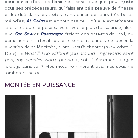
pour parler d’artistes féminines) serait quelque peu injuste
pour ses prédécesseurs, qui faisaient déjà preuve de finesse
et lucidité dans les textes, sans parler de leurs très belles
mélodies,
At Swim
est en tout cas celui où elle expérimente
le plus et où elle pose sa voix avec le plus d’assurance, alors
que
Sea Sew
et
Passenger
étaient des oeuvres de l’exil, du
déracinement affectif, où elle semblait parfois se poser la
question de sa légitimité, allant jusqu’à chanter (sur « What I’ll
Do ») :
« What’ll I do without you around, my words wont
pun, my pennies won’t pound »
, soit littéralement « Que
ferais-je sans toi ? Mes mots ne rimeront pas, mes sous ne
tomberont pas ».
MONTÉE EN PUISSANCE