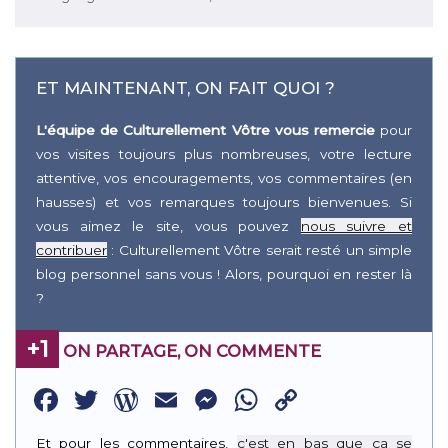
ET MAINTENANT, ON FAIT QUOI ?
L'équipe de Culturellement Vôtre vous remercie
pour
vos visites toujours plus nombreuses, votre lecture
attentive, vos encouragements, vos commentaires (en
hausses) et vos remarques toujours bienvenues. Si
vous aimez le site, vous pouvez
nous suivre et
contribuer
: Culturellement Vôtre serait resté un simple
blog personnel sans vous ! Alors, pourquoi en rester là
?
+1
ON PARTAGE, ON COMMENTE
Facebook
Twitter
WordPress
Email
Messenger
WhatsApp
Copy
Link
Et pour les commentaires,
c'est en bas que ça se