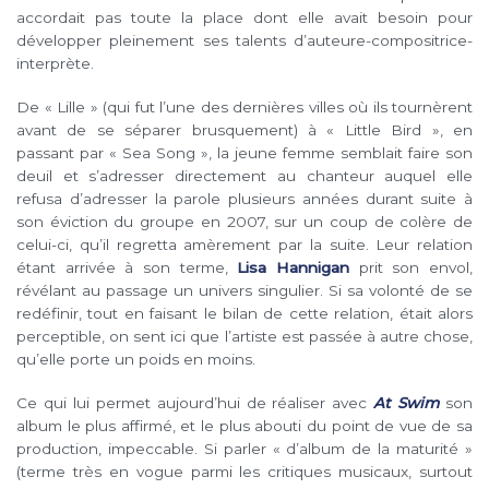
accordait pas toute la place dont elle avait besoin pour
développer pleinement ses talents d’auteure-compositrice-
interprète.
De « Lille » (qui fut l’une des dernières villes où ils tournèrent
avant de se séparer brusquement) à « Little Bird », en
passant par « Sea Song », la jeune femme semblait faire son
deuil et s’adresser directement au chanteur auquel elle
refusa d’adresser la parole plusieurs années durant suite à
son éviction du groupe en 2007, sur un coup de colère de
celui-ci, qu’il regretta amèrement par la suite. Leur relation
étant arrivée à son terme,
Lisa Hannigan
prit son envol,
révélant au passage un univers singulier. Si sa volonté de se
redéfinir, tout en faisant le bilan de cette relation, était alors
perceptible, on sent ici que l’artiste est passée à autre chose,
qu’elle porte un poids en moins.
Ce qui lui permet aujourd’hui de réaliser avec
At Swim
son
album le plus affirmé, et le plus abouti du point de vue de sa
production, impeccable. Si parler « d’album de la maturité »
(terme très en vogue parmi les critiques musicaux, surtout