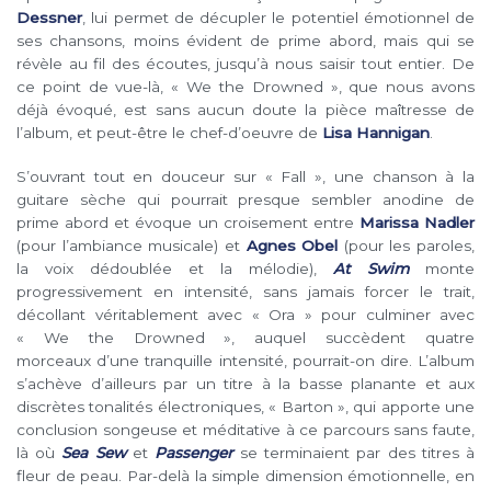
Dessner
, lui permet de décupler le potentiel émotionnel de
ses chansons, moins évident de prime abord, mais qui se
révèle au fil des écoutes, jusqu’à nous saisir tout entier. De
ce point de vue-là, « We the Drowned », que nous avons
déjà évoqué, est sans aucun doute la pièce maîtresse de
l’album, et peut-être le chef-d’oeuvre de
Lisa Hannigan
.
S’ouvrant tout en douceur sur « Fall », une chanson à la
guitare sèche qui pourrait presque sembler anodine de
prime abord et évoque un croisement entre
Marissa Nadler
(pour l’ambiance musicale) et
Agnes Obel
(pour les paroles,
la voix dédoublée et la mélodie),
At Swim
monte
progressivement en intensité, sans jamais forcer le trait,
décollant véritablement avec « Ora » pour culminer avec
« We the Drowned », auquel succèdent quatre
morceaux d’une tranquille intensité, pourrait-on dire. L’album
s’achève d’ailleurs par un titre à la basse planante et aux
discrètes tonalités électroniques, « Barton », qui apporte une
conclusion songeuse et méditative à ce parcours sans faute,
là où
Sea Sew
et
Passenger
se terminaient par des titres à
fleur de peau. Par-delà la simple dimension émotionnelle, en