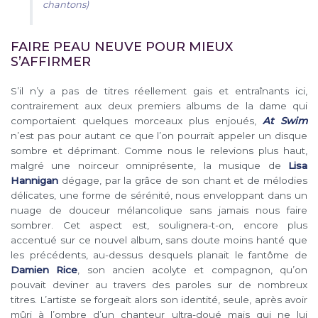
chantons)
FAIRE PEAU NEUVE POUR MIEUX
S’AFFIRMER
S’il n’y a pas de titres réellement gais et entraînants ici,
contrairement aux deux premiers albums de la dame qui
comportaient quelques morceaux plus enjoués,
At Swim
n’est pas pour autant ce que l’on pourrait appeler un disque
sombre et déprimant. Comme nous le relevions plus haut,
malgré une noirceur omniprésente, la musique de
Lisa
Hannigan
dégage, par la grâce de son chant et de mélodies
délicates, une forme de sérénité, nous enveloppant dans un
nuage de douceur mélancolique sans jamais nous faire
sombrer. Cet aspect est, soulignera-t-on, encore plus
accentué sur ce nouvel album, sans doute moins hanté que
les précédents, au-dessus desquels planait le fantôme de
Damien Rice
, son ancien acolyte et compagnon, qu’on
pouvait deviner au travers des paroles sur de nombreux
titres. L’artiste se forgeait alors son identité, seule, après avoir
mûri à l’ombre d’un chanteur ultra-doué mais qui ne lui