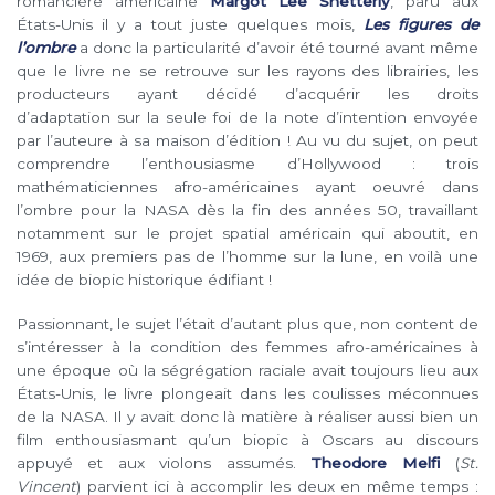
romancière américaine
Margot Lee Shetterly
, paru aux
États-Unis il y a tout juste quelques mois,
Les figures de
l’ombre
a donc la particularité d’avoir été tourné avant même
que le livre ne se retrouve sur les rayons des librairies, les
producteurs ayant décidé d’acquérir les droits
d’adaptation sur la seule foi de la note d’intention envoyée
par l’auteure à sa maison d’édition ! Au vu du sujet, on peut
comprendre l’enthousiasme d’Hollywood : trois
mathématiciennes afro-américaines ayant oeuvré dans
l’ombre pour la NASA dès la fin des années 50, travaillant
notamment sur le projet spatial américain qui aboutit, en
1969, aux premiers pas de l’homme sur la lune, en voilà une
idée de biopic historique édifiant !
Passionnant, le sujet l’était d’autant plus que, non content de
s’intéresser à la condition des femmes afro-américaines à
une époque où la ségrégation raciale avait toujours lieu aux
États-Unis, le livre plongeait dans les coulisses méconnues
de la NASA. Il y avait donc là matière à réaliser aussi bien un
film enthousiasmant qu’un biopic à Oscars au discours
appuyé et aux violons assumés.
Theodore Melfi
(
St.
Vincent
) parvient ici à accomplir les deux en même temps :