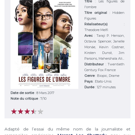
Titre
:
Les figures de
l'ombre
Titre original
:
Hidden
Figures
Réalisateur(s)
:
Theodore Melfi
Avec
:
Taraji P. Henson,
Octavia Spencer, Janelle
Monáe, Kevin Costner,
Kirsten Dunst, Jim
Parsons, Mahershala Ali...
Distributeur
:
Twentieth
Century Fox France
Genre
:
Biopic, Drame
Pays
:
Etats-Unis
Durée
:
127 minutes
Date de sortie
: 8 Mars 2017
Note du critique
:
7
/
10
★
★
★
★
★
★
★
★
★
★
Adapté de l’essai du même nom de la journaliste et