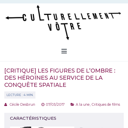
Aller
au
contenu
Culturellement Vôtre
Webzine Culturel
[CRITIQUE] LES FIGURES DE L’OMBRE :
DES HÉROÏNES AU SERVICE DE LA
CONQUÊTE SPATIALE
Cécile Desbrun
07/03/2017
A la une
,
Critiques de films
CARACTÉRISTIQUES