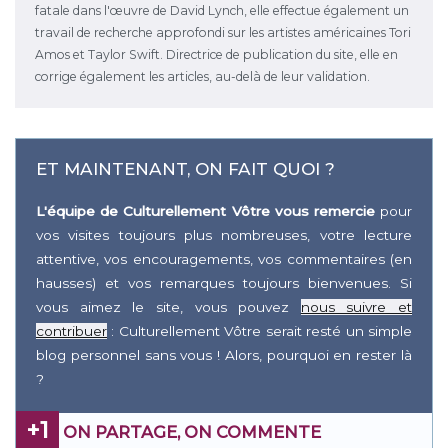
fatale dans l'œuvre de David Lynch, elle effectue également un
travail de recherche approfondi sur les artistes américaines Tori
Amos et Taylor Swift. Directrice de publication du site, elle en
corrige également les articles, au-delà de leur validation.
ET MAINTENANT, ON FAIT QUOI ?
L'équipe de Culturellement Vôtre vous remercie
pour
vos visites toujours plus nombreuses, votre lecture
attentive, vos encouragements, vos commentaires (en
hausses) et vos remarques toujours bienvenues. Si
vous aimez le site, vous pouvez
nous suivre et
contribuer
: Culturellement Vôtre serait resté un simple
blog personnel sans vous ! Alors, pourquoi en rester là
?
+1
ON PARTAGE, ON COMMENTE