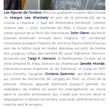
Les figures de l’ombre
effectue quelques coupes dans l’essai
de
Margot Lee Shetterly
et part de la période-clé de la
course à l’espace — que les Américains perdirent, comme
chacun sait — pour s’achever en 1962, à l’issue du vol en
orbite autour de la Terre de l’astronaute
John Glenn
, qui fut le
premier Américain envoyé dans l’espace. Un condensé
nécessaire puisque l’histoire de ces trois figures féminines au
sein de la NASA s’est en réalité étendue sur près de trente
ans, jusqu’au milieu des années 80 pour Katherine Johnson
(incarnée par
Taraji P. Henson
, la flamboyante Cookie de la
série
Empire
) et Mary Jackson (la chanteuse
Janelle Monáe
,
impressionnante d’aplomb et de fraîcheur), et jusqu’en 1971
pour Dorothy Vaughan (
Octavia Spencer
), qui était rentrée
au Centre de recherche de Langley en 1943. Le choix de la
période retenue apparaît pertinent puisqu’il permet au
réalisateur de mettre en avant les changements en cours
dans la société américaine, qui n’avait pas encore aboli la
ségrégation ni atteint les étoiles, mais était définitivement en
marche vers le progrès.