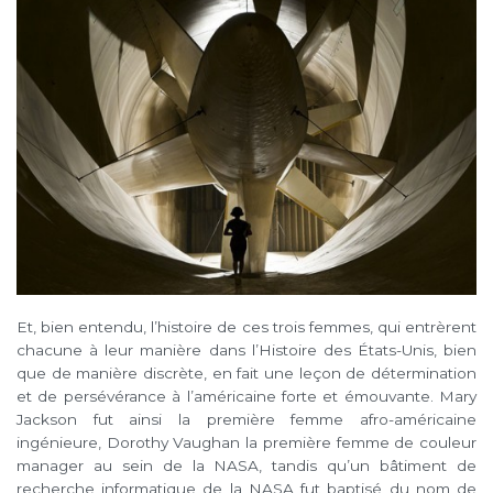
Et, bien entendu, l’histoire de ces trois femmes, qui entrèrent
chacune à leur manière dans l’Histoire des États-Unis, bien
que de manière discrète, en fait une leçon de détermination
et de persévérance à l’américaine forte et émouvante. Mary
Jackson fut ainsi la première femme afro-américaine
ingénieure, Dorothy Vaughan la première femme de couleur
manager au sein de la NASA, tandis qu’un bâtiment de
recherche informatique de la NASA fut baptisé du nom de