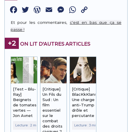
Facebook
Twitter
WordPress
Email
Messenger
WhatsApp
Copy
Link
Et pour les commentaires,
c'est en bas que ça se
passe !
+2
ON LIT D'AUTRES ARTICLES
[Test – Blu-
[Critique]
[Critique]
Ray]
Un Fils du
BlacKkKlansman :
Beignets
Sud : Un
Une charge
de tomates
film
anti-Trump
vertes —
essentiel
drôle et
Jon Avnet
sur le
percutante
combat
des droits
civiques ?