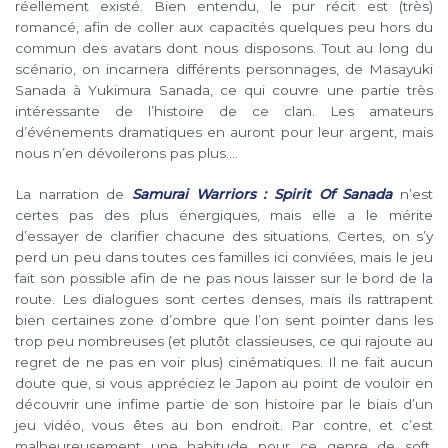
réellement existé. Bien entendu, le pur récit est (très)
romancé, afin de coller aux capacités quelques peu hors du
commun des avatars dont nous disposons. Tout au long du
scénario, on incarnera différents personnages, de Masayuki
Sanada à Yukimura Sanada, ce qui couvre une partie très
intéressante de l’histoire de ce clan. Les amateurs
d’événements dramatiques en auront pour leur argent, mais
nous n’en dévoilerons pas plus….
La narration de
Samurai Warriors : Spirit Of Sanada
n’est
certes pas des plus énergiques, mais elle a le mérite
d’essayer de clarifier chacune des situations. Certes, on s’y
perd un peu dans toutes ces familles ici conviées, mais le jeu
fait son possible afin de ne pas nous laisser sur le bord de la
route. Les dialogues sont certes denses, mais ils rattrapent
bien certaines zone d’ombre que l’on sent pointer dans les
trop peu nombreuses (et plutôt classieuses, ce qui rajoute au
regret de ne pas en voir plus) cinématiques. Il ne fait aucun
doute que, si vous appréciez le Japon au point de vouloir en
découvrir une infime partie de son histoire par le biais d’un
jeu vidéo, vous êtes au bon endroit. Par contre, et c’est
malheureusement une habitude pour ce genre de soft,