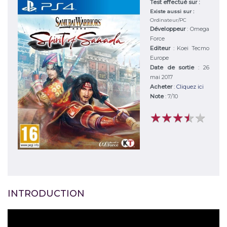
Test effectué sur :
Existe aussi sur :
Ordinateur/PC
Développeur
:
Omega
Force
Editeur
:
Koei Tecmo
Europe
Date de sortie
: 26
mai 2017
Acheter
:
Cliquez ici
Note
:
7
/
10
★
★
★
★
★
★
★
★
★
★
INTRODUCTION