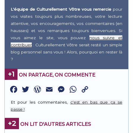
L'équipe de Culturellement Vôtre vous remercie
pour
vos visites toujours plus nombreuses, votre lecture
attentive, vos encouragements, vos commentaires (en
hausses) et vos remarques toujours bienvenues. Si
vous aimez le site, vous pouvez
nous suivre et
contribuer
: Culturellement Vôtre serait resté un simple
blog personnel sans vous ! Alors, pourquoi en rester là
?
+1
ON PARTAGE, ON COMMENTE
Facebook
Twitter
WordPress
Email
Messenger
WhatsApp
Copy
Link
Et pour les commentaires,
c'est en bas que ça se
passe !
+2
ON LIT D'AUTRES ARTICLES