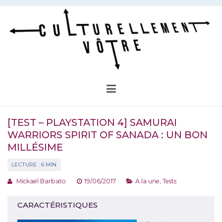
Aller
au
contenu
Culturellement Vôtre
Webzine Culturel
[TEST – PLAYSTATION 4] SAMURAI
WARRIORS SPIRIT OF SANADA : UN BON
MILLÉSIME
Mickaël Barbato
19/06/2017
A la une
,
Tests
CARACTÉRISTIQUES