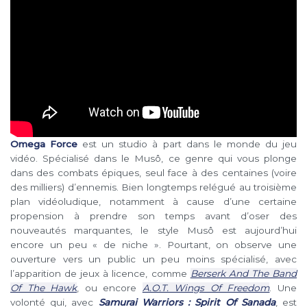
Omega Force
est un studio à part dans le monde du jeu
vidéo. Spécialisé dans le Musô, ce genre qui vous plonge
dans des combats épiques, seul face à des centaines (voire
des milliers) d’ennemis. Bien longtemps relégué au troisième
plan vidéoludique, notamment à cause d’une certaine
propension à prendre son temps avant d’oser des
nouveautés marquantes, le style Musô est aujourd’hui
encore un peu « de niche ». Pourtant, on observe une
ouverture vers un public un peu moins spécialisé, avec
l’apparition de jeux à licence, comme
Berserk And The Band
Of The Hawk
, ou encore
A.O.T. Wings Of Freedom
. Une
volonté qui, avec
Samurai Warriors : Spirit Of Sanada
, est