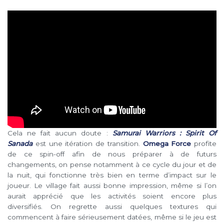
Cela ne fait aucun doute :
Samurai Warriors : Spirit Of
Sanada
est une itération de transition.
Omega Force
profite
de ce spin-off afin de nous préparer à de futurs
changements, on pense notamment à ce cycle du jour et de
la nuit, qui fonctionne très bien en terme d’impact sur le
joueur. Le village fait aussi bonne impression, même si l’on
aurait apprécié que les activités soient encore plus
diversifiés. On regrette aussi quelques textures qui
commencent à faire sérieusement datées, même si le jeu est