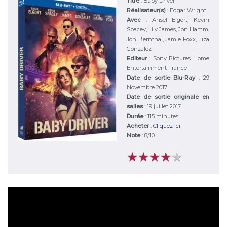
Titre
:
Baby Driver
Réalisateur(s)
:
Edgar Wright
Avec
:
Ansel Elgort, Kevin
Spacey, Lily James, Jon Hamm,
Jon Bernthal, Jamie Foxx, Eiza
González
Editeur
:
Sony Pictures Home
Entertainment France
Date de sortie Blu-Ray
: 29
Novembre 2017
Date de sortie originale en
salles
: 19 juillet 2017
Durée
:
115 minutes
Acheter
:
Cliquez ici
Note
:
8
/
10
★
★
★
★
★
★
★
★
★
★