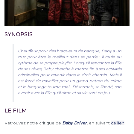
SYNOPSIS
Chauffeur pour des braqueurs de banque, Baby a un
truc pour être le meilleur dans sa partie : il roule au
rythme de sa propre playlist. Lorsqu’il rencontre la fille
de ses rêves, Baby cherche à mettre fin à ses activités
criminelles pour revenir dans le droit chemin. Mais il
est forcé de travailler pour un grand patron du crime
et le braquage tourne mal… Désormais, sa liberté, son
avenir avec la fille qu’il aime et sa vie sont en jeu.
LE FILM
Retrouvez notre critique de
Baby Driver
, en suivant
ce lien
.