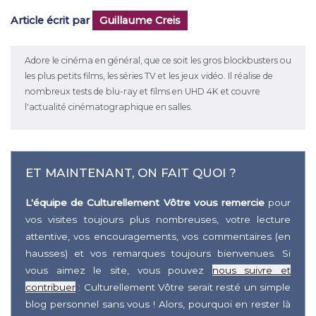
Article écrit par
Guillaume Creis
Adore le cinéma en général, que ce soit les gros blockbusters ou
les plus petits films, les séries TV et les jeux vidéo. Il réalise de
nombreux tests de blu-ray et films en UHD 4K et couvre
l'actualité cinématographique en salles.
ET MAINTENANT, ON FAIT QUOI ?
L'équipe de Culturellement Vôtre vous remercie
pour
vos visites toujours plus nombreuses, votre lecture
attentive, vos encouragements, vos commentaires (en
hausses) et vos remarques toujours bienvenues. Si
vous aimez le site, vous pouvez
nous suivre et
contribuer
: Culturellement Vôtre serait resté un simple
blog personnel sans vous ! Alors, pourquoi en rester là