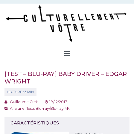
Aller
au
contenu
Culturellement Vôtre
Webzine Culturel
[TEST – BLU-RAY] BABY DRIVER – EDGAR
WRIGHT
Guillaume Creis
18/12/2017
A la une
,
Tests Blu-ray/Blu-ray 4K
CARACTÉRISTIQUES