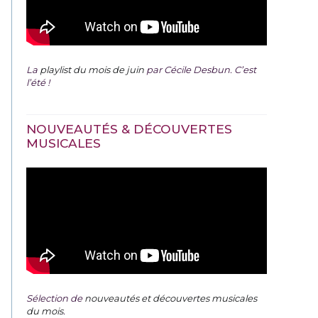
La
playlist du mois de juin
par Cécile Desbun. C’est
l’été !
NOUVEAUTÉS & DÉCOUVERTES
MUSICALES
Sélection de
nouveautés et découvertes musicales
du mois
.