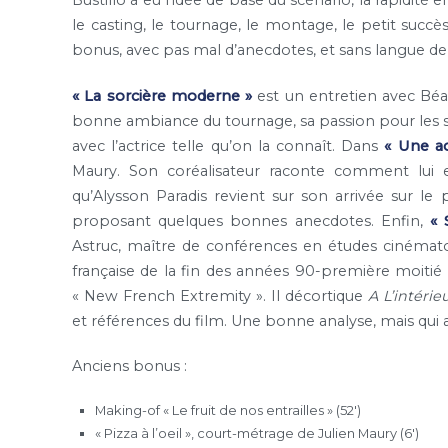
Bustillo à eu l’idée de base du scénario, la rapidité
le casting, le tournage, le montage, le petit succès
bonus, avec pas mal d’anecdotes, et sans langue d
« La sorcière moderne »
est un entretien avec Béatr
bonne ambiance du tournage, sa passion pour les seria
avec l’actrice telle qu’on la connaît. Dans
« Une act
Maury. Son coréalisateur raconte comment lui et
qu’Alysson Paradis revient sur son arrivée sur le
proposant quelques bonnes anecdotes. Enfin,
« 
Astruc, maître de conférences en études cinématog
française de la fin des années 90-première moitié
« New French Extremity ». Il décortique
A L’intérie
et références du film. Une bonne analyse, mais qui 
Anciens bonus :
Making-of « Le fruit de nos entrailles » (52′)
« Pizza à l’oeil », court-métrage de Julien Maury (6′)