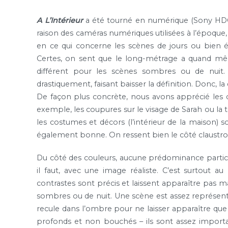
A L’Intérieur
a été tourné en numérique (Sony HDC-F
raison des caméras numériques utilisées à l’époque, c
en ce qui concerne les scènes de jours ou bien éc
Certes, on sent que le long-métrage a quand même
différent pour les scènes sombres ou de nuit.
drastiquement, faisant baisser la définition. Donc, la
De façon plus concrète, nous avons apprécié les d
exemple, les coupures sur le visage de Sarah ou la 
les costumes et décors (l’intérieur de la maison) 
également bonne. On ressent bien le côté claustrop
Du côté des couleurs, aucune prédominance particu
il faut, avec une image réaliste. C’est surtout au 
contrastes sont précis et laissent apparaître pas ma
sombres ou de nuit. Une scène est assez représenta
recule dans l’ombre pour ne laisser apparaître que so
profonds et non bouchés – ils sont assez importa