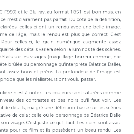
950) et le Blu-ray, au format 1.85:1, est bon mais, en
e n’est clairement pas parfait. Du côté de la définition,
lairées, celles-ci ont un rendu avec une belle image.
 de l’âge, mais le rendu est plus que correct. C’est
 Pour celles-ci, le grain numérique augmente assez
 qualité des détails variera selon la luminosité des scènes.
étails sur les visages (maquillage horreur comme, par
tête brûlée du personnage qu’interprète Béatrice Dalle),
sont assez bons et précis. La profondeur de l’image est
hobe que les réalisateurs ont voulu passer.
lière n’est à noter. Les couleurs sont saturées comme
niveau des contrastes et des noirs qu’il faut voir. Les
l de détails, malgré une définition basse sur les scènes
tive de cela : celle où le personnage de Béatrice Dalle
n visage. C’est juste ce qu’il faut. Les noirs sont assez
nts pour ce film et ils possèdent un beau rendu. Les