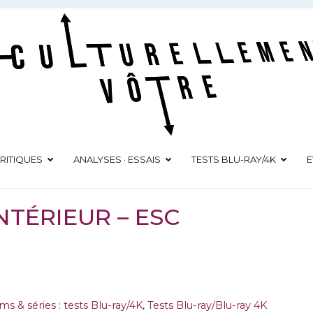
Culturellement Vôtre
Webzine Culturel
RITIQUES
ANALYSES · ESSAIS
TESTS BLU-RAY/4K
E
INTÉRIEUR – ESC
lms & séries : tests Blu-ray/4K
,
Tests Blu-ray/Blu-ray 4K