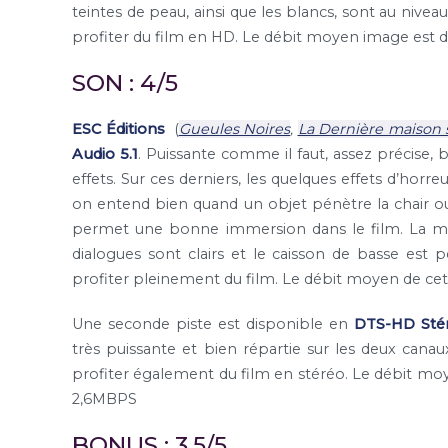
teintes de peau, ainsi que les blancs, sont au nive
profiter du film en HD. Le débit moyen image est 
SON : 4/5
ESC Éditions
(
Gueules Noires
,
La Dernière maison 
Audio 5.1
. Puissante comme il faut, assez précise, 
effets. Sur ces derniers, les quelques effets d’ho
on entend bien quand un objet pénètre la chair ou
permet une bonne immersion dans le film. La mus
dialogues sont clairs et le caisson de basse est 
profiter pleinement du film. Le débit moyen de ce
Une seconde piste est disponible en
DTS-HD Sté
très puissante et bien répartie sur les deux canau
profiter également du film en stéréo. Le débit mo
2,6MBPS
BONUS : 3,5/5