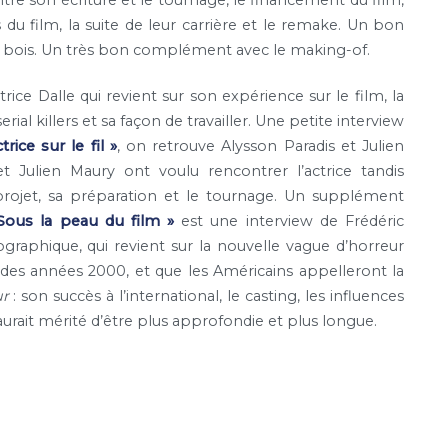
 entre son écriture et le tournage, le financement du film,
 du film, la suite de leur carrière et le remake. Un bon
e bois. Un très bon complément avec le making-of.
ice Dalle qui revient sur son expérience sur le film, la
l killers et sa façon de travailler. Une petite interview
rice sur le fil »
, on retrouve Alysson Paradis et Julien
 Julien Maury ont voulu rencontrer l’actrice tandis
 projet, sa préparation et le tournage. Un supplément
Sous la peau du film »
est une interview de Frédéric
raphique, qui revient sur la nouvelle vague d’horreur
 des années 2000, et que les Américains appelleront la
ur
: son succès à l’international, le casting, les influences
aurait mérité d’être plus approfondie et plus longue.