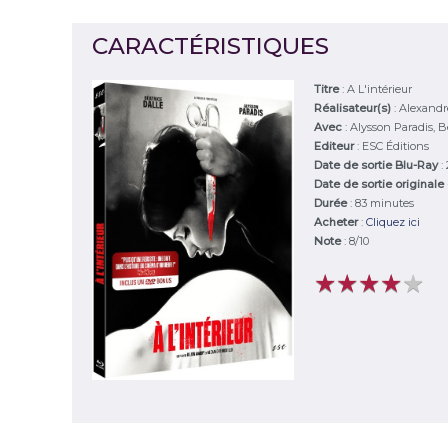
CARACTÉRISTIQUES
Titre
:
A L'intérieur
Réalisateur(s)
:
Alexandre
Avec
:
Alysson Paradis, Bé
Editeur
:
ESC Éditions
Date de sortie Blu-Ray
:
Date de sortie originale
Durée
:
83 minutes
Acheter
:
Cliquez ici
Note
:
8
/
10
★
★
★
★
★
★
★
★
★
★