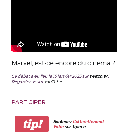
Marvel, est-ce encore du cinéma ?
Ce débat a eu lieu le 15 janvier 2023 sur
twitch.tv
!
Regardez-le sur
YouTube
.
PARTICIPER
tip!
Soutenez
Culturellement
Vôtre
sur Tipeee