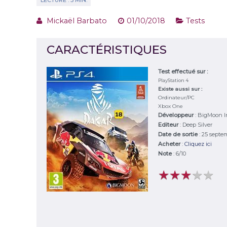
Mickaël Barbato
01/10/2018
Tests
CARACTÉRISTIQUES
Test effectué sur :
PlayStation 4
Existe aussi sur :
Ordinateur/PC
Xbox One
Développeur
:
BigMoon In
Editeur
:
Deep Silver
Date de sortie
: 25 septe
Acheter
:
Cliquez ici
Note
:
6
/
10
★
★
★
★
★
★
★
★
★
★