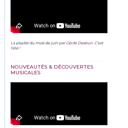
La
playlist du mois de juin
par Cécile Desbun. C’est
l’été !
NOUVEAUTÉS & DÉCOUVERTES
MUSICALES