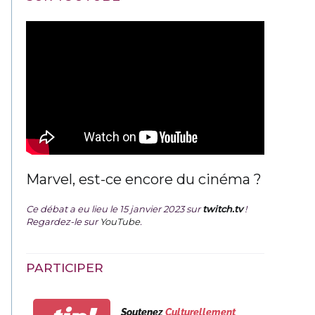
Marvel, est-ce encore du cinéma ?
Ce débat a eu lieu le 15 janvier 2023 sur
twitch.tv
!
Regardez-le sur
YouTube
.
PARTICIPER
Soutenez
Culturellement