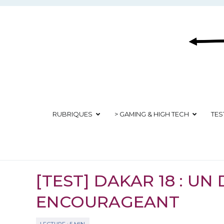
Aller
au
contenu
RUBRIQUES
> GAMING & HIGH TECH
TES
[TEST] DAKAR 18 : UN
ENCOURAGEANT