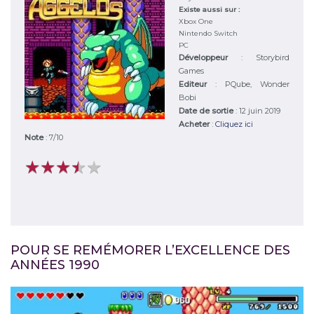
Existe aussi sur :
Xbox One
Nintendo Switch
PC
Développeur
:
Storybird
Games
Editeur
:
PQube, Wonder
Bobi
Date de sortie
: 12 juin 2019
Acheter
:
Cliquez ici
Note
:
7
/
10
★
★
★
★
★
★
★
★
★
★
POUR SE REMÉMORER L’EXCELLENCE DES
ANNÉES 1990