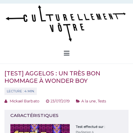
Aller
au
contenu
Culturellement Vôtre
Webzine Culturel
[TEST] AGGELOS : UN TRÈS BON
HOMMAGE À WONDER BOY
Mickaël Barbato
23/07/2019
A la une
,
Tests
CARACTÉRISTIQUES
Test effectué sur :
PlayStation 4