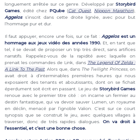
longuement arrêtée sur ce genre. Développé par
Storybird
Games
, édité chez
PQube
(
Cat Quest
,
Nippon Marathon
),
Aggelos
s’inscrit dans cette droite lignée, avec pour but
l’hommage pur et dur.
Il faut appuyer, encore une fois, sur ce fait :
Aggelos
est un
hommage aux jeux vidéo des années 1990.
Et, en tant que
tel, il se devait de proposer un trip très direct, sans artifices
narratifs. Rappelez-vous de la rapidité avec laquelle on
prenait les commandes de Link, dans
The Legend Of Zelda :
A Link To The Past
. Alors que, dans
The Twilight Princess
, on
avait droit à d’interminables premières heures qui nous
exposaient des tenants et aboutissants, dont on se fichait
éperdument soit écrit en passant. Le jeu de
Storybird Games
renoue avec le premier titre cité : on incarne un fermier au
destin fantastique, qui va devoir sauver Lumen, un royaume
en déclin, menacé par l’ignoble Valion. C’est sur ce court
synopsis que se construit le jeu, avec quelques villages à
traverser, donc de très rapides dialogues.
On va droit à
l’essentiel, et c’est une bonne chose.