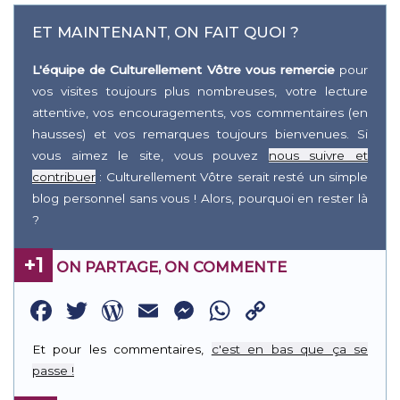
ET MAINTENANT, ON FAIT QUOI ?
L'équipe de Culturellement Vôtre vous remercie
pour
vos visites toujours plus nombreuses, votre lecture
attentive, vos encouragements, vos commentaires (en
hausses) et vos remarques toujours bienvenues. Si
vous aimez le site, vous pouvez
nous suivre et
contribuer
: Culturellement Vôtre serait resté un simple
blog personnel sans vous ! Alors, pourquoi en rester là
?
+1
ON PARTAGE, ON COMMENTE
Facebook
Twitter
WordPress
Email
Messenger
WhatsApp
Copy
Link
Et pour les commentaires,
c'est en bas que ça se
passe !