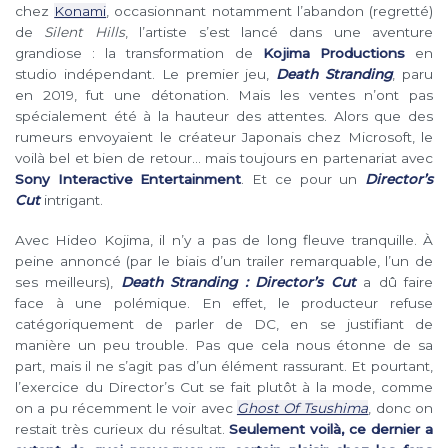
chez
Konami
, occasionnant notamment l’abandon (regretté)
de
Silent Hills
, l’artiste s’est lancé dans une aventure
grandiose : la transformation de
Kojima Productions
en
studio indépendant. Le premier jeu,
Death Stranding
, paru
en 2019, fut une détonation. Mais les ventes n’ont pas
spécialement été à la hauteur des attentes. Alors que des
rumeurs envoyaient le créateur Japonais chez Microsoft, le
voilà bel et bien de retour… mais toujours en partenariat avec
Sony Interactive Entertainment
. Et ce pour un
Director’s
Cut
intrigant.
Avec Hideo Kojima, il n’y a pas de long fleuve tranquille. À
peine annoncé (par le biais d’un trailer remarquable, l’un de
ses meilleurs),
Death Stranding : Director’s Cut
a dû faire
face à une polémique. En effet, le producteur refuse
catégoriquement de parler de DC, en se justifiant de
manière un peu trouble. Pas que cela nous étonne de sa
part, mais il ne s’agit pas d’un élément rassurant. Et pourtant,
l’exercice du Director’s Cut se fait plutôt à la mode, comme
on a pu récemment le voir avec
Ghost Of Tsushima
, donc on
restait très curieux du résultat.
Seulement voilà, ce dernier a