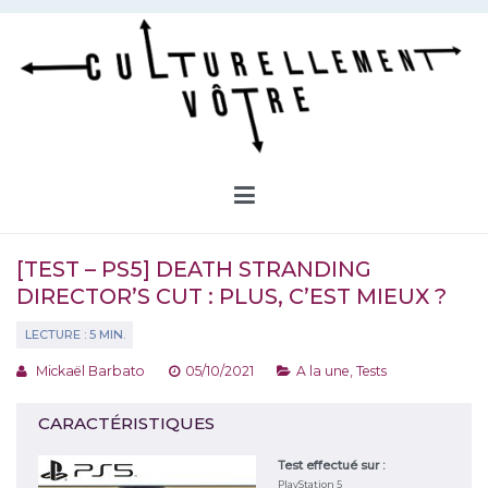
Aller
au
contenu
Culturellement Vôtre
Webzine Culturel
[TEST – PS5] DEATH STRANDING
DIRECTOR’S CUT : PLUS, C’EST MIEUX ?
Mickaël Barbato
05/10/2021
A la une
,
Tests
CARACTÉRISTIQUES
Test effectué sur :
PlayStation 5