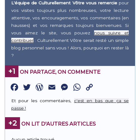
L'équipe de Culturellement Vôtre vous remercie
pour
vos visites toujours plus nombreuses, votre lecture
attentive, vos encouragements, vos commentaires (en
hausses) et vos remarques toujours bienvenues. Si
vous aimez le site, vous pouvez
nous suivre et
contribuer
: Culturellement Vôtre serait resté un simple
blog personnel sans vous ! Alors, pourquoi en rester là
?
+1
ON PARTAGE, ON COMMENTE
Facebook
Twitter
WordPress
Email
Messenger
WhatsApp
Copy
Link
Et pour les commentaires,
c'est en bas que ça se
passe !
+2
ON LIT D'AUTRES ARTICLES
Aucun article trouvé.