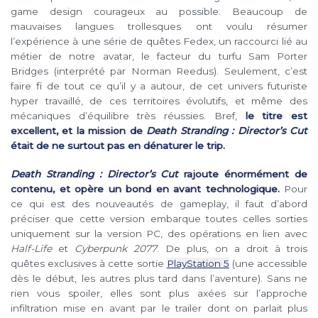
game design courageux au possible. Beaucoup de
mauvaises langues trollesques ont voulu résumer
l’expérience à une série de quêtes Fedex, un raccourci lié au
métier de notre avatar, le facteur du turfu Sam Porter
Bridges (interprété par Norman Reedus). Seulement, c’est
faire fi de tout ce qu’il y a autour, de cet univers futuriste
hyper travaillé, de ces territoires évolutifs, et même des
mécaniques d’équilibre très réussies. Bref,
le titre est
excellent, et la mission de
Death Stranding : Director’s Cut
était de ne surtout pas en dénaturer le trip.
Death Stranding : Director’s Cut
rajoute énormément de
contenu, et opère un bond en avant technologique.
Pour
ce qui est des nouveautés de gameplay, il faut d’abord
préciser que cette version embarque toutes celles sorties
uniquement sur la version PC, des opérations en lien avec
Half-Life
et
Cyberpunk 2077
. De plus, on a droit à trois
quêtes exclusives à cette sortie
PlayStation 5
(une accessible
dès le début, les autres plus tard dans l’aventure). Sans ne
rien vous spoiler, elles sont plus axées sur l’approche
infiltration mise en avant par le trailer dont on parlait plus