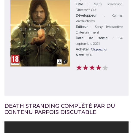
Titre
:
Death Stranding
Director's Cut
Développeur
:
Kojima
Productions
Editeur
:
Sony Interactive
Entertainment
Date de sortie
: 24
septembre 2021
Acheter
:
Cliquez ici
Note
:
8
/
10
★
★
★
★
★
★
★
★
★
★
DEATH STRANDING COMPLÉTÉ PAR DU
CONTENU PARFOIS DISCUTABLE