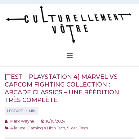
Aller
au
contenu
Culturellement Vôtre
Webzine Culturel
[TEST – PLAYSTATION 4] MARVEL VS
CAPCOM FIGHTING COLLECTION :
ARCADE CLASSICS – UNE RÉÉDITION
TRÈS COMPLÈTE
Mark Wayne
16/10/2024
A la une
,
Gaming & High Tech
,
Slider
,
Tests