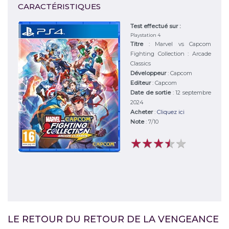
CARACTÉRISTIQUES
Test effectué sur :
Playstation 4
Titre
:
Marvel vs Capcom
Fighting Collection : Arcade
Classics
Développeur
:
Capcom
Editeur
:
Capcom
Date de sortie
: 12 septembre
2024
Acheter
:
Cliquez ici
Note
:
7
/
10
★
★
★
★
★
★
★
★
★
★
LE RETOUR DU RETOUR DE LA VENGEANCE