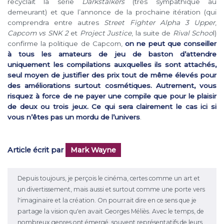
recyclait la série
Darkstalkers
(très sympathique au
demeurant) et que l’annonce de la prochaine itération (qui
comprendra entre autres
Street Fighter Alpha 3 Upper
,
Capcom vs SNK 2
et
Project Justice
, la suite de
Rival Schoo
l)
confirme la politique de Capcom,
on ne peut que conseiller
à tous les amateurs de jeu de baston d’attendre
uniquement les compilations auxquelles ils sont attachés,
seul moyen de justifier des prix tout de même élevés pour
des améliorations surtout cosmétiques. Autrement, vous
risquez à force de ne payer une compile que pour le plaisir
de deux ou trois jeux. Ce qui sera clairement le cas ici si
vous n’êtes pas un mordu de l’univers
.
Article écrit par
Mark Wayne
Depuis toujours, je perçois le cinéma, certes comme un art et
un divertissement, mais aussi et surtout comme une porte vers
l'imaginaire et la création. On pourrait dire en ce sens que je
partage la vision qu'en avait Georges Méliès. Avec le temps, de
nombreux genres ont émergé, souvent représentatifs de leurs