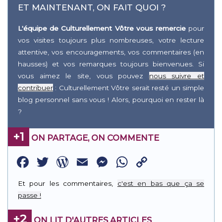
ET MAINTENANT, ON FAIT QUOI ?
L'équipe de Culturellement Vôtre vous remercie
pour
vos visites toujours plus nombreuses, votre lecture
attentive, vos encouragements, vos commentaires (en
hausses) et vos remarques toujours bienvenues. Si
vous aimez le site, vous pouvez
nous suivre et
contribuer
: Culturellement Vôtre serait resté un simple
blog personnel sans vous ! Alors, pourquoi en rester là
?
+1
ON PARTAGE, ON COMMENTE
Facebook
Twitter
WordPress
Email
Messenger
WhatsApp
Copy
Link
Et pour les commentaires,
c'est en bas que ça se
passe !
+2
ON LIT D'AUTRES ARTICLES