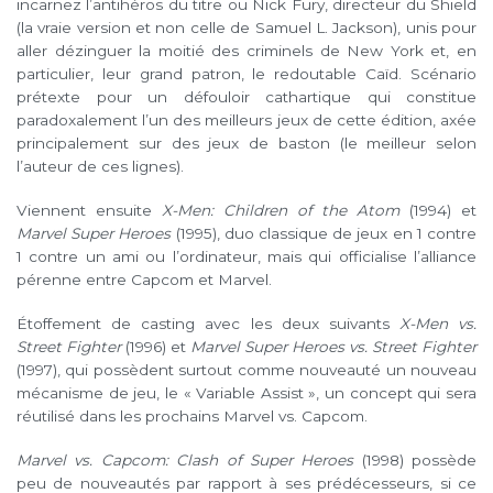
incarnez l’antihéros du titre ou Nick Fury, directeur du Shield
(la vraie version et non celle de Samuel L. Jackson), unis pour
aller dézinguer la moitié des criminels de New York et, en
particulier, leur grand patron, le redoutable Caïd. Scénario
prétexte pour un défouloir cathartique qui constitue
paradoxalement l’un des meilleurs jeux de cette édition, axée
principalement sur des jeux de baston (le meilleur selon
l’auteur de ces lignes).
Viennent ensuite
X-Men: Children of the Atom
(1994) et
Marvel Super Heroes
(1995), duo classique de jeux en 1 contre
1 contre un ami ou l’ordinateur, mais qui officialise l’alliance
pérenne entre Capcom et Marvel.
Étoffement de casting avec les deux suivants
X-Men vs.
Street Fighter
(1996) et
Marvel Super Heroes vs. Street Fighter
(1997), qui possèdent surtout comme nouveauté un nouveau
mécanisme de jeu, le « Variable Assist », un concept qui sera
réutilisé dans les prochains Marvel vs. Capcom.
Marvel vs. Capcom: Clash of Super Heroes
(1998) possède
peu de nouveautés par rapport à ses prédécesseurs, si ce