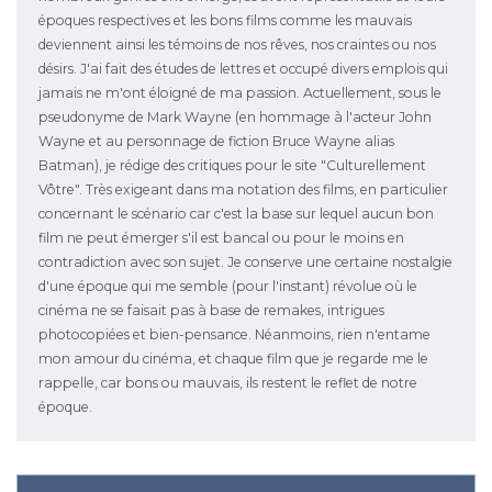
époques respectives et les bons films comme les mauvais
deviennent ainsi les témoins de nos rêves, nos craintes ou nos
désirs. J'ai fait des études de lettres et occupé divers emplois qui
jamais ne m'ont éloigné de ma passion. Actuellement, sous le
pseudonyme de Mark Wayne (en hommage à l'acteur John
Wayne et au personnage de fiction Bruce Wayne alias
Batman), je rédige des critiques pour le site "Culturellement
Vôtre". Très exigeant dans ma notation des films, en particulier
concernant le scénario car c'est la base sur lequel aucun bon
film ne peut émerger s'il est bancal ou pour le moins en
contradiction avec son sujet. Je conserve une certaine nostalgie
d'une époque qui me semble (pour l'instant) révolue où le
cinéma ne se faisait pas à base de remakes, intrigues
photocopiées et bien-pensance. Néanmoins, rien n'entame
mon amour du cinéma, et chaque film que je regarde me le
rappelle, car bons ou mauvais, ils restent le reflet de notre
époque.