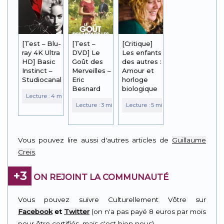
[Test – Blu-
[Test –
[Critique]
ray 4K Ultra
DVD] Le
Les enfants
HD] Basic
Goût des
des autres :
Instinct –
Merveilles –
Amour et
Studiocanal
Eric
horloge
Besnard
biologique
Vous pouvez lire aussi d'autres articles de
Guillaume
Creis
.
+3
ON REJOINT LA COMMUNAUTÉ
Vous pouvez suivre Culturellement Vôtre sur
Facebook
et
Twitter
(on n'a pas payé 8 euros par mois
pour être certifiés, mais c'est bien nous).