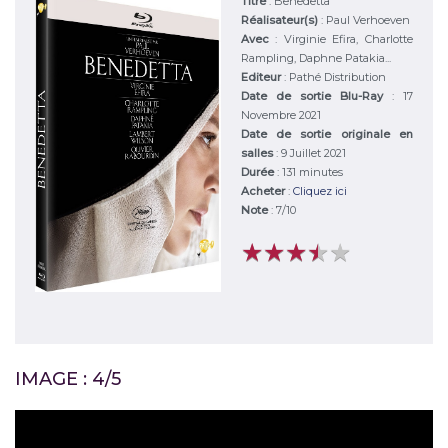
Titre
:
Benedetta
Réalisateur(s)
:
Paul Verhoeven
Avec
:
Virginie Efira, Charlotte
Rampling, Daphne Patakia...
Editeur
:
Pathé Distribution
Date de sortie Blu-Ray
: 17
Novembre 2021
Date de sortie originale en
salles
: 9 Juillet 2021
Durée
:
131 minutes
Acheter
:
Cliquez ici
Note
:
7
/
10
★
★
★
★
★
★
★
★
★
★
IMAGE : 4/5