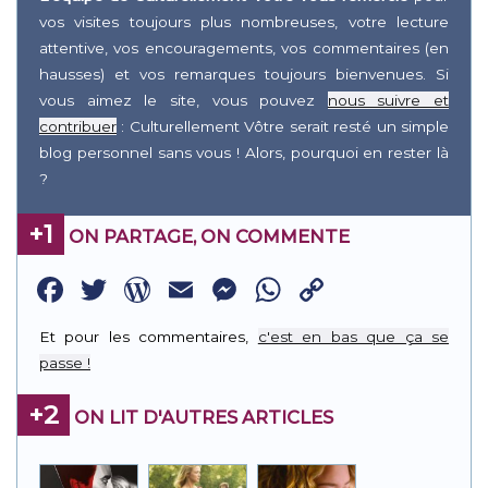
vos visites toujours plus nombreuses, votre lecture
attentive, vos encouragements, vos commentaires (en
hausses) et vos remarques toujours bienvenues. Si
vous aimez le site, vous pouvez
nous suivre et
contribuer
: Culturellement Vôtre serait resté un simple
blog personnel sans vous ! Alors, pourquoi en rester là
?
+1
ON PARTAGE, ON COMMENTE
Facebook
Twitter
WordPress
Email
Messenger
WhatsApp
Copy
Link
Et pour les commentaires,
c'est en bas que ça se
passe !
+2
ON LIT D'AUTRES ARTICLES