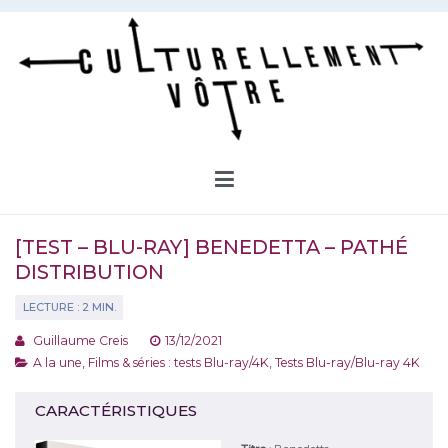
Aller
au
contenu
Culturellement Vôtre
Webzine Culturel
[TEST – BLU-RAY] BENEDETTA – PATHÉ
DISTRIBUTION
Guillaume Creis
13/12/2021
A la une
,
Films & séries : tests Blu-ray/4K
,
Tests Blu-ray/Blu-ray 4K
CARACTÉRISTIQUES