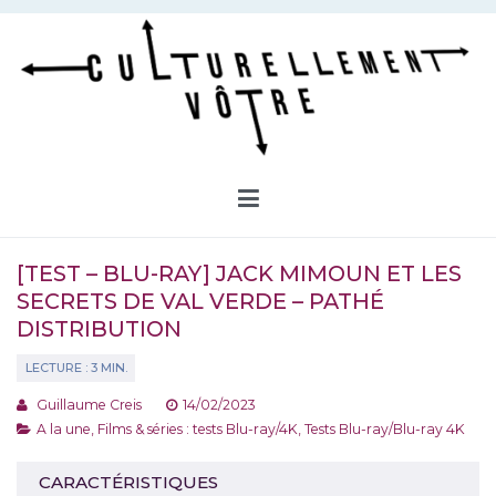
Aller
au
contenu
Culturellement Vôtre
Webzine Culturel
[TEST – BLU-RAY] JACK MIMOUN ET LES
SECRETS DE VAL VERDE – PATHÉ
DISTRIBUTION
Guillaume Creis
14/02/2023
A la une
,
Films & séries : tests Blu-ray/4K
,
Tests Blu-ray/Blu-ray 4K
CARACTÉRISTIQUES