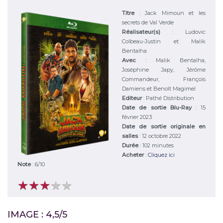
Titre
:
Jack Mimoun et les
secrets de Val Verde
Réalisateur(s)
:
Ludovic
Colbeau-Justin et Malik
Bentalha
Avec
:
Malik Bentalha,
Joséphine Japy, Jérôme
Commandeur, François
Damiens et Benoît Magimel
Editeur
:
Pathé Distribution
Date de sortie Blu-Ray
: 15
février 2023
Date de sortie originale en
salles
: 12 octobre 2022
Durée
:
102 minutes
Acheter
:
Cliquez ici
Note
:
6
/
10
★
★
★
★
★
★
★
★
★
★
IMAGE : 4,5/5