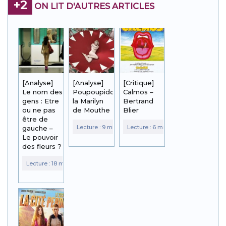
+2
ON LIT D'AUTRES ARTICLES
[Analyse]
[Analyse]
[Critique]
Le nom des
Poupoupidou,
Calmos –
gens : Etre
la Marilyn
Bertrand
ou ne pas
de Mouthe
Blier
être de
gauche –
Le pouvoir
des fleurs ?