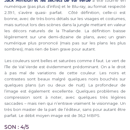
Jack Mimoun et les secrets de Val Verde
a été tourné en
numérique (pas plus d’infos) et le Blu-ray, au format respecté
2.39:1, s’avère quasi- parfait. Côté définition, celle-ci est
bonne, avec de très bons détails sur les visages et costumes,
mais surtout lors des scènes dans la jungle mettant en valeur
les décors naturels de la Thaïlande. La définition baisse
légèrement sur une demi-dizaine de plans, avec un grain
numérique plus prononcé (mais pas sur les plans les plus
sombres), mais rien de bien grave pour autant.
Les couleurs sont belles et saturées comme il faut. Le vert de
l’île de Val Verde est évidemment prédominant. On a le droit
à pas mal de variations de cette couleur. Les noirs et
contrastes sont beaux malgré quelques noirs bouchés sur
quelques plans (un ou deux de nuit). La profondeur de
l’image est également excellente. Quelques problèmes de
compression sont à noter, avec quelques très légères
saccades – mais rien qui n’entrave vraiment le visionnage. Un
très bon master de la part de l’éditeur, sans pour autant être
parfait. Le débit moyen image est de 36,2 MBPS.
SON : 4/5