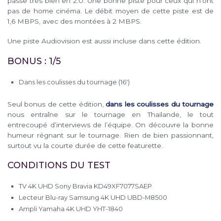
passe très bien en 2.0. Une bonne piste pour ceux qui n’ont
pas de home cinéma. Le débit moyen de cette piste est de
1,6 MBPS, avec des montées à 2 MBPS.
Une piste Audiovision est aussi incluse dans cette édition.
BONUS : 1/5
Dans les coulisses du tournage (16′)
Seul bonus de cette édition,
dans les coulisses du tournage
nous entraîne sur le tournage en Thaïlande, le tout
entrecoupé d’interviews de l’équipe. On découvre la bonne
humeur régnant sur le tournage. Rien de bien passionnant,
surtout vu la courte durée de cette featurette.
CONDITIONS DU TEST
TV 4K UHD Sony Bravia KD49XF7077SAEP
Lecteur Blu-ray Samsung 4K UHD UBD-M8500
Ampli Yamaha 4K UHD YHT-1840