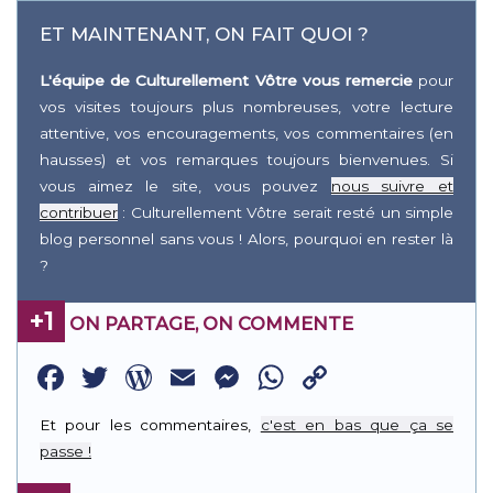
ET MAINTENANT, ON FAIT QUOI ?
L'équipe de Culturellement Vôtre vous remercie
pour
vos visites toujours plus nombreuses, votre lecture
attentive, vos encouragements, vos commentaires (en
hausses) et vos remarques toujours bienvenues. Si
vous aimez le site, vous pouvez
nous suivre et
contribuer
: Culturellement Vôtre serait resté un simple
blog personnel sans vous ! Alors, pourquoi en rester là
?
+1
ON PARTAGE, ON COMMENTE
Facebook
Twitter
WordPress
Email
Messenger
WhatsApp
Copy
Link
Et pour les commentaires,
c'est en bas que ça se
passe !