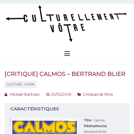
Aller
au
contenu
Culturellement Vôtre
Webzine Culturel
[CRITIQUE] CALMOS – BERTRAND BLIER
Mickaël Barbato
20/02/2016
Critiques de films
CARACTÉRISTIQUES
Titre
:
Calmos
Réalisateur(s)
:
Bertrand Blier