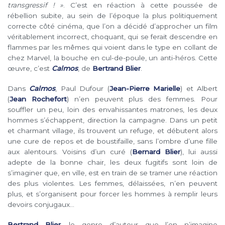
transgressif ! »
. C’est en réaction à cette poussée de
rébellion subite, au sein de l’époque la plus politiquement
correcte côté cinéma, que l’on a décidé d’approcher un film
véritablement incorrect, choquant, qui se ferait descendre en
flammes par les mêmes qui voient dans le type en collant de
chez Marvel, la bouche en cul-de-poule, un anti-héros. Cette
œuvre, c’est
Calmos
, de
Bertrand Blier
.
Dans
Calmos
, Paul Dufour (
Jean-Pierre Marielle
) et Albert
(
Jean Rochefort
) n’en peuvent plus des femmes. Pour
souffler un peu, loin des envahissantes matrones, les deux
hommes s’échappent, direction la campagne. Dans un petit
et charmant village, ils trouvent un refuge, et débutent alors
une cure de repos et de boustifaille, sans l’ombre d’une fille
aux alentours. Voisins d’un curé (
Bernard Blier
), lui aussi
adepte de la bonne chair, les deux fugitifs sont loin de
s’imaginer que, en ville, est en train de se tramer une réaction
des plus violentes. Les femmes, délaissées, n’en peuvent
plus, et s’organisent pour forcer les hommes à remplir leurs
devoirs conjugaux…
Bertrand Blier
, le genre d’auteur que l’on n’imagine