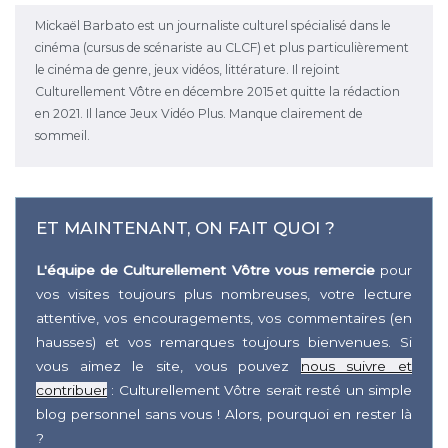
Mickaël Barbato est un journaliste culturel spécialisé dans le
cinéma (cursus de scénariste au CLCF) et plus particulièrement
le cinéma de genre, jeux vidéos, littérature. Il rejoint
Culturellement Vôtre en décembre 2015 et quitte la rédaction
en 2021. Il lance Jeux Vidéo Plus. Manque clairement de
sommeil.
ET MAINTENANT, ON FAIT QUOI ?
L'équipe de Culturellement Vôtre vous remercie
pour
vos visites toujours plus nombreuses, votre lecture
attentive, vos encouragements, vos commentaires (en
hausses) et vos remarques toujours bienvenues. Si
vous aimez le site, vous pouvez
nous suivre et
contribuer
: Culturellement Vôtre serait resté un simple
blog personnel sans vous ! Alors, pourquoi en rester là
?