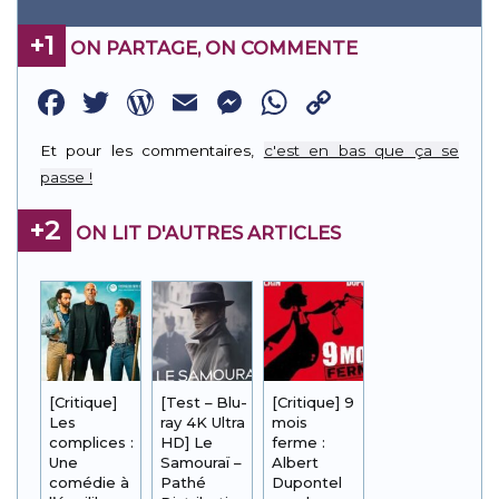
+1
ON PARTAGE, ON COMMENTE
Facebook
Twitter
WordPress
Email
Messenger
WhatsApp
Copy
Link
Et pour les commentaires,
c'est en bas que ça se
passe !
+2
ON LIT D'AUTRES ARTICLES
[Critique]
[Test – Blu-
[Critique] 9
Les
ray 4K Ultra
mois
complices :
HD] Le
ferme :
Une
Samouraï –
Albert
comédie à
Pathé
Dupontel