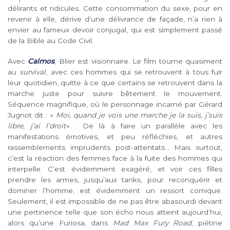
délirants et ridicules. Cette consommation du sexe, pour en
revenir à elle, dérive d’une délivrance de façade, n’a rien à
envier au fameux devoir conjugal, qui est simplement passé
de la Bible au Code Civil.
Avec
Calmos
, Blier est visionnaire. Le film tourne quasiment
au
survival
, avec ces hommes qui se retrouvent à tous fuir
leur quotidien, quitte à ce que certains se retrouvent dans la
marche juste pour suivre bêtement le mouvement.
Séquence magnifique, où le personnage incarné par Gérard
Jugnot dit : «
Moi, quand je vois une marche je la suis, j’suis
libre, j’ai l’droit
« . De là à faire un parallèle avec les
manifestations émotives, et peu réfléchies, et autres
rassemblements imprudents post-attentats… Mais surtout,
c’est la réaction des femmes face à la fuite des hommes qui
interpelle. C’est évidemment exagéré, et voir ces filles
prendre les armes, jusqu’aux tanks, pour reconquérir et
dominer l’homme, est évidemment un ressort comique.
Seulement, il est impossible de ne pas être abasourdi devant
une pertinence telle que son écho nous atteint aujourd’hui,
alors qu’une Furiosa, dans
Mad Max Fury Road
, piétine