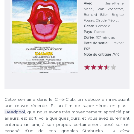
Avec
:
Jean-Pierre
Mariel, Jean Rochefort,
Bernard Blier, Brigitte
Fossey, Claude Piéplu...
Genre
:
Comédie
Pays
:
France
Durée
:
107 minutes
Date de sortie
: 11 février
1976
Note du critique
:
7
/
10
★
★
★
★
★
★
★
★
★
★
Cette semaine dans le Ciné-Club, on débute en invoquant
une œuvre récente. Et un film de super-héros en plus !
Deadpool
, que nous avons très moyennement apprécié par
ailleurs, est sorti voilà quelques jours, et vous avez sûrement
entendu un ami, à son propos, certainement posé sur un
canapé d’un de ces ignobles Starbucks : «
c’est