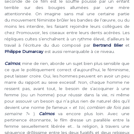
seconde de ce film est le souffle poussé par un enfant
terrible sur des bougies allumées par une mère
attentionnée. On imagine sans mal une certaine partie
du mouvement féministe brûler les bandes de l’œuvre, ou du
moins les interdire, les faisant rejoindre leurs collègues de
chez Promouvoir, les ciseaux entre leurs dents acérées. Les
répliques cultes s’enchaînent à un rythme élevé, d’ailleurs le
travail à l’écriture du duo composé par
Bertrand Blier
et
Philippe Dumarcay
est aussi remarquable à ce niveau.
Calmos
, mine de rien, aborde un sujet bien plus sensible que
ce que le politiquement correct d’aujourd’hui, le féminisme,
peut laisser croire. Oui, les hommes peuvent en avoir un peu
marre du rapport au sexe excessif. Non, chaque homme ne
ressent pas, avant tout, le besoin de s’acoquiner à une
femme (ou un homme) pour réussir dans la vie, ni même
pour assouvir un besoin qui n’a plus rien de naturel dès qu’il
devient une norme (le fameux «
et toi, combien de fois pas
semaine ?
« ).
Calmos
va encore plus loin. Avec une
pertinence étonnante, le film dresse un parallèle entre la
femme sexuellement libérée et… la religion, à travers une
séquence drôlissime entre les deux fugitifs et deux religieux