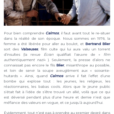
Pour bien comprendre
Calmos
, il faut avant tout le re-situer
dans la réalité de son époque. Nous sommes en 1976, la
femme a été libérée pour aller au boulot, et
Bertrand Blier
sort des
Valseuses
, film culte qui lui aura valu un torrent
d’insultes (la revue
Écran
qualifiait l’œuvre de «
film
authentiquement nazi
« ). Seulement, la presse d’alors ne
connaissait pas encore le fils
Blier
, misanthrope au possible,
et loin de servir la soupe aveuglément aux « soixante-
huitards ». Ainsi, quand
Calmos
arrive il fait l’effet d’une
bombe qui explose tout : les jeunes, les religieux, les
réactionnaires, les babas cools. Alors que le jeune public
s’était fait à l’idée de s’être trouvé un allié, voilà que ce qui
est déversé pendant plus d’une heure et demie n’est que
méfiance des valeurs en vogue, et ce jusqu’à aujourd’hui.
Évidemment, tout n’est pas à prendre au premier degré dans