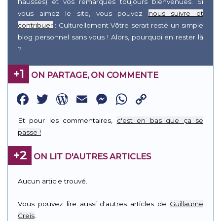
hausses) et vos remarques toujours bienvenues. Si
vous aimez le site, vous pouvez
nous suivre et
contribuer
: Culturellement Vôtre serait resté un simple
blog personnel sans vous ! Alors, pourquoi en rester là
?
+1
ON PARTAGE, ON COMMENTE
Facebook
Twitter
WordPress
Email
Messenger
WhatsApp
Copy
Link
Et pour les commentaires,
c'est en bas que ça se
passe !
+2
ON LIT D'AUTRES ARTICLES
Aucun article trouvé.
Vous pouvez lire aussi d'autres articles de
Guillaume
Creis
.