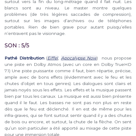
surtout vers la fin du long-métrage quand il fait nuit. Les
blancs sont au niveau. Le master montre quelques
problèmes (de très légères saccades de compression),
surtout sur les images d’archives ou de téléphones
portables. Rien de bien grave pour autant puisqu’elles
n’entravent pas le visionnage.
SON : 5/5
Pathé Distribution
(
Eiffel
,
Apocalypse Now
) nous propose
une piste en Dolby Atmos (avec un core en Dolby TrueHD
7.1) Une piste puissante comme il faut, bien répartie, précise,
ample avec de bons effets (évidemment avec le feu et les
chutes d’objet en tous genres). Les dialogues sont clairs et
jamais noyés sous les effets. Les effets et la musique passent
bien par tous les canaux. La musique est aussi bien présente
quand il le faut. Les basses ne sont pas non plus en reste
dès que le feu est déclenché. Il en est de même pour les
infra-graves, qui se font surtout sentir quand il y a des chutes
de bois ou encore, et surtout, la chute de la flèche. On sent
qu’un soin particulier a été apporté au mixage de cette piste
pour une immersion totale.