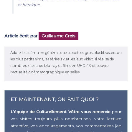
et héroïque.
Article écrit par
Guillaume Creis
Adore le cinéma en général, que ce soit les gros blockbusters ou
les plus petits films, les séries TV et les jeux vidéo. Il réalise de
nombreux tests de blu-ray et films en UHD 4K et couvre
l'actualité cinématographique en salles.
ET MAINTENANT, ON FAIT QUOI ?
L'équipe de Culturellement Vôtre vous remercie
pour
vos visites toujours plus nombreuses, votre lecture
attentive, vos encouragements, vos commentaires (en