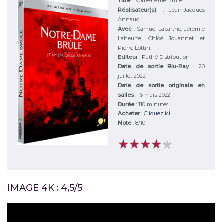
Titre
:
Notre-Dame Brûle
Réalisateur(s)
:
Jean-Jacques
Annaud
Avec
:
Samuel Labarthe, Jérémie
Laheurte, Chloé Jouannet et
Pierre Lottin.
Editeur
:
Pathé Distribution
Date de sortie Blu-Ray
: 20
juillet 2022
Date de sortie originale en
salles
: 16 mars 2022
Durée
:
110 minutes
Acheter
:
Cliquez ici
Note
:
8
/
10
★
★
★
★
★
★
★
★
★
★
IMAGE 4K : 4,5/5