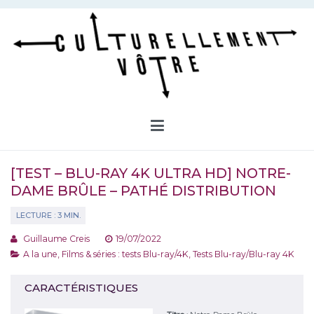
Aller
au
contenu
Culturellement Vôtre
Webzine Culturel
[TEST – BLU-RAY 4K ULTRA HD] NOTRE-
DAME BRÛLE – PATHÉ DISTRIBUTION
Guillaume Creis
19/07/2022
A la une
,
Films & séries : tests Blu-ray/4K
,
Tests Blu-ray/Blu-ray 4K
CARACTÉRISTIQUES