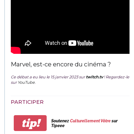
Marvel, est-ce encore du cinéma ?
Ce débat a eu lieu le 15 janvier 2023 sur
twitch.tv
! Regardez-le
sur
YouTube
.
PARTICIPER
tip!
Soutenez
Culturellement Vôtre
sur
Tipeee