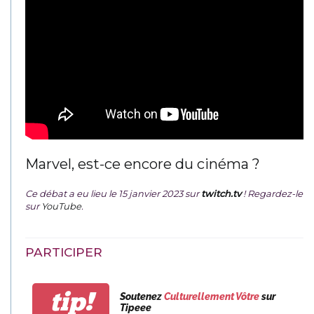
Marvel, est-ce encore du cinéma ?
Ce débat a eu lieu le 15 janvier 2023 sur
twitch.tv
! Regardez-le
sur
YouTube
.
PARTICIPER
tip!
Soutenez
Culturellement Vôtre
sur
Tipeee