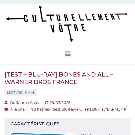
Aller
au
contenu
Culturellement Vôtre
Webzine Culturel
[TEST – BLU-RAY] BONES AND ALL –
WARNER BROS FRANCE
Guillaume Creis
29/03/2023
A la une
,
Films & séries : tests Blu-ray/4K
,
Tests Blu-ray/Blu-ray 4K
CARACTÉRISTIQUES