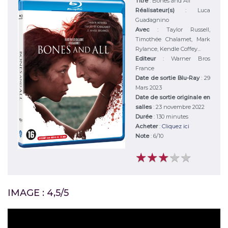
Titre
:
Bones and All
Réalisateur(s)
:
Luca
Guadagnino
Avec
:
Taylor Russell,
Timothée Chalamet, Mark
Rylance, Kendle Coffey...
Editeur
:
Warner Bros
France
Date de sortie Blu-Ray
: 29
Mars 2023
Date de sortie originale en
salles
: 23 novembre 2022
Durée
:
130 minutes
Acheter
:
Cliquez ici
Note
:
6
/
10
★
★
★
★
★
★
★
★
★
★
IMAGE : 4,5/5