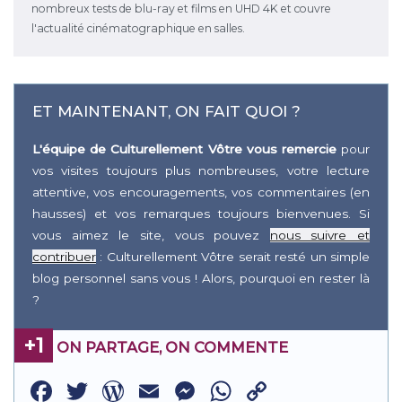
nombreux tests de blu-ray et films en UHD 4K et couvre
l'actualité cinématographique en salles.
ET MAINTENANT, ON FAIT QUOI ?
L'équipe de Culturellement Vôtre vous remercie
pour
vos visites toujours plus nombreuses, votre lecture
attentive, vos encouragements, vos commentaires (en
hausses) et vos remarques toujours bienvenues. Si
vous aimez le site, vous pouvez
nous suivre et
contribuer
: Culturellement Vôtre serait resté un simple
blog personnel sans vous ! Alors, pourquoi en rester là
?
+1
ON PARTAGE, ON COMMENTE
Facebook
Twitter
WordPress
Email
Messenger
WhatsApp
Copy