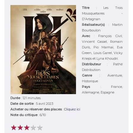
Titre
:
Les Trois
Mousquetaires -
D'Artagnan
Réalisateur(s)
:
Martin
Bourboulon
Avec
:
François Civil,
Vincent Cassel, Romain
Duris, Pio Marmaï, Eva
Green, Louis Garrel, Vicky
Krieps et Lyna Khoudri.
Distributeur
:
Pathé
Distribution
Genre
:
Aventure,
Historique
Pays
:
France,
Allemagne, Espagne
Durée
:
121 minutes
Date de sortie
: 5 avril 2023
Acheter ou réserver des places
:
Cliquez ici
Note du critique
:
6
/
10
★
★
★
★
★
★
★
★
★
★