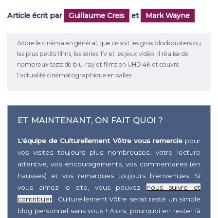
Article écrit par
Guillaume Creis
et
Mark Wayne
Adore le cinéma en général, que ce soit les gros blockbusters ou
les plus petits films, les séries TV et les jeux vidéo. Il réalise de
nombreux tests de blu-ray et films en UHD 4K et couvre
l'actualité cinématographique en salles.
ET MAINTENANT, ON FAIT QUOI ?
L'équipe de Culturellement Vôtre vous remercie
pour
vos visites toujours plus nombreuses, votre lecture
attentive, vos encouragements, vos commentaires (en
hausses) et vos remarques toujours bienvenues. Si
vous aimez le site, vous pouvez
nous suivre et
contribuer
: Culturellement Vôtre serait resté un simple
blog personnel sans vous ! Alors, pourquoi en rester là