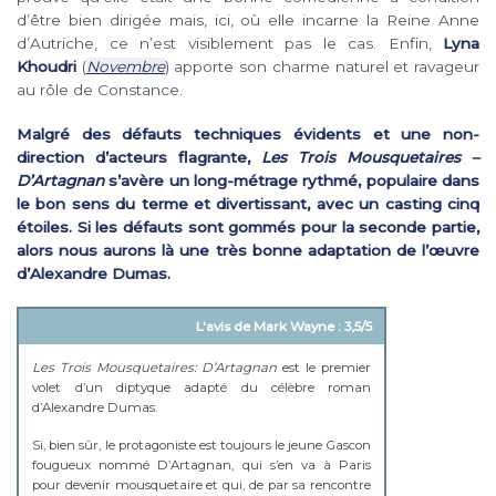
d’être bien dirigée mais, ici, où elle incarne la Reine Anne
d’Autriche, ce n’est visiblement pas le cas. Enfin,
Lyna
Khoudri
(
Novembre
) apporte son charme naturel et ravageur
au rôle de Constance.
Malgré des défauts techniques évidents et une non-
direction d’acteurs flagrante,
Les Trois Mousquetaires –
D’Artagnan
s’avère un long-métrage rythmé, populaire dans
le bon sens du terme et divertissant, avec un casting cinq
étoiles. Si les défauts sont gommés pour la seconde partie,
alors nous aurons là une très bonne adaptation de l’œuvre
d’Alexandre Dumas.
L'avis de Mark Wayne : 3,5/5
Les Trois Mousquetaires: D’Artagnan
est le premier
volet d’un diptyque adapté du célèbre roman
d’Alexandre Dumas.
Si, bien sûr, le protagoniste est toujours le jeune Gascon
fougueux nommé D’Artagnan, qui s’en va à Paris
pour devenir mousquetaire et qui, de par sa rencontre