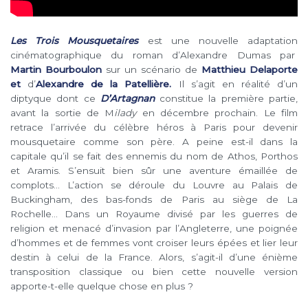
Les Trois Mousquetaires
est une nouvelle adaptation
cinématographique du roman d’Alexandre Dumas par
Martin Bourboulon
sur un scénario de
Matthieu Delaporte
et
d’
Alexandre de la Patellière.
Il s’agit en réalité d’un
diptyque dont ce
D’Artagnan
constitue la première partie,
avant la sortie de M
ilady
en décembre prochain. Le film
retrace l’arrivée du célèbre héros à Paris pour devenir
mousquetaire comme son père. A peine est-il dans la
capitale qu’il se fait des ennemis du nom de Athos, Porthos
et Aramis. S’ensuit bien sûr une aventure émaillée de
complots… L’action se déroule du Louvre au Palais de
Buckingham, des bas-fonds de Paris au siège de La
Rochelle… Dans un Royaume divisé par les guerres de
religion et menacé d’invasion par l’Angleterre, une poignée
d’hommes et de femmes vont croiser leurs épées et lier leur
destin à celui de la France. Alors, s’agit-il d’une énième
transposition classique ou bien cette nouvelle version
apporte-t-elle quelque chose en plus ?