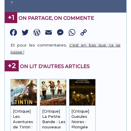
?
+1
ON PARTAGE, ON COMMENTE
Facebook
Twitter
WordPress
Email
Messenger
WhatsApp
Copy
Link
Et pour les commentaires,
c'est en bas que ça se
passe !
+2
ON LIT D'AUTRES ARTICLES
[Critique]
[Critique]
[Critique]
Les
La Petite
Gueules
Aventures
Bande : Les
Noires :
de Tintin :
nouveaux
Plongée