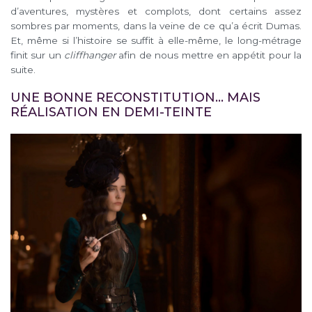
d’aventures, mystères et complots, dont certains assez
sombres par moments, dans la veine de ce qu’a écrit Dumas.
Et, même si l’histoire se suffit à elle-même, le long-métrage
finit sur un
cliffhanger
afin de nous mettre en appétit pour la
suite.
UNE BONNE RECONSTITUTION… MAIS
RÉALISATION EN DEMI-TEINTE