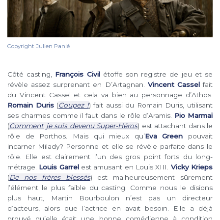
Copyright Julien Panié
Côté casting,
François Civil
étoffe son registre de jeu et se
révèle assez surprenant en D’Artagnan.
Vincent Cassel
fait
du Vincent Cassel et cela va bien au personnage d’Athos.
Romain Duris
(
Coupez !
) fait aussi du Romain Duris, utilisant
ses charmes comme il faut dans le rôle d’Aramis.
Pio Marmaï
(
Comment je suis devenu Super-Héros
) est attachant dans le
rôle de Porthos. Mais qui mieux qu’
Eva Green
pouvait
incarner Milady? Personne et elle se révèle parfaite dans le
rôle. Elle est clairement l’un des gros point forts du long-
métrage.
Louis Garrel
est amusant en Louis XIII.
Vicky Krieps
(
De nos frères blessés
) est malheureusement sûrement
l’élément le plus faible du casting. Comme nous le disions
plus haut, Martin Bourboulon n’est pas un directeur
d’acteurs, alors que l’actrice en avait besoin. Elle a déjà
prouvé qu’elle était une bonne comédienne à condition