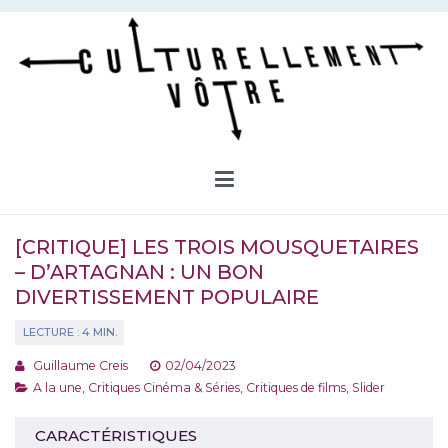
Aller
au
contenu
Culturellement Vôtre
Webzine Culturel
[CRITIQUE] LES TROIS MOUSQUETAIRES
– D’ARTAGNAN : UN BON
DIVERTISSEMENT POPULAIRE
Guillaume Creis
02/04/2023
A la une
,
Critiques Cinéma & Séries
,
Critiques de films
,
Slider
CARACTÉRISTIQUES