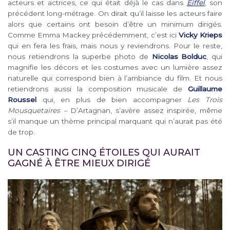
acteurs et actrices, ce qui était déjà le cas dans
Eiffel
, son
précédent long-métrage. On dirait qu’il laisse les acteurs faire
alors que certains ont besoin d’être un minimum dirigés.
Comme Emma Mackey précédemment, c’est ici
Vicky Krieps
qui en fera les frais, mais nous y reviendrons. Pour le reste,
nous retiendrons la superbe photo de
Nicolas Bolduc
, qui
magnifie les décors et les costumes avec un lumière assez
naturelle qui correspond bien à l’ambiance du film. Et nous
retiendrons aussi la composition musicale de
Guillaume
Roussel
qui, en plus de bien accompagner
Les Trois
Mousquetaires –
D’Artagnan, s’avère assez inspirée, même
s’il manque un thème principal marquant qui n’aurait pas été
de trop.
UN CASTING CINQ ÉTOILES QUI AURAIT
GAGNÉ À ÊTRE MIEUX DIRIGÉ