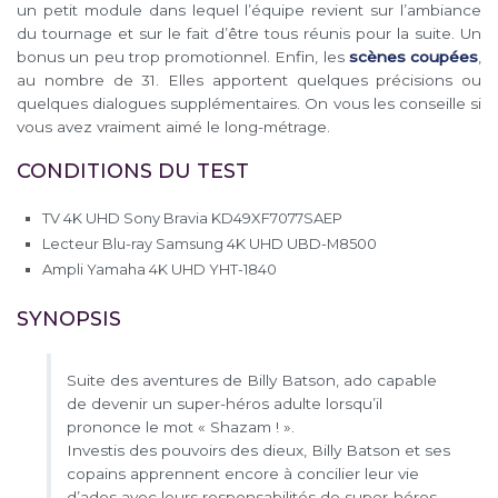
un petit module dans lequel l’équipe revient sur l’ambiance
du tournage et sur le fait d’être tous réunis pour la suite. Un
bonus un peu trop promotionnel. Enfin, les
scènes coupées
,
au nombre de 31. Elles apportent quelques précisions ou
quelques dialogues supplémentaires. On vous les conseille si
vous avez vraiment aimé le long-métrage.
CONDITIONS DU TEST
TV 4K UHD Sony Bravia KD49XF7077SAEP
Lecteur Blu-ray Samsung 4K UHD UBD-M8500
Ampli Yamaha 4K UHD YHT-1840
SYNOPSIS
Suite des aventures de Billy Batson, ado capable
de devenir un super-héros adulte lorsqu’il
prononce le mot « Shazam ! ».
Investis des pouvoirs des dieux, Billy Batson et ses
copains apprennent encore à concilier leur vie
d’ados avec leurs responsabilités de super-héros