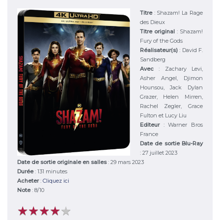
Titre
:
Shazam! La Rage
des Dieux
Titre original
:
Shazam!
Fury of the Gods
Réalisateur(s)
:
David F.
Sandberg
Avec
:
Zachary Levi,
Asher Angel, Djimon
Hounsou, Jack Dylan
Grazer, Helen Mirren,
Rachel Zegler, Grace
Fulton et Lucy Liu
Editeur
:
Warner Bros
France
Date de sortie Blu-Ray
: 27 juillet 2023
Date de sortie originale en salles
: 29 mars 2023
Durée
:
131 minutes
Acheter
:
Cliquez ici
Note
:
8
/
10
★
★
★
★
★
★
★
★
★
★