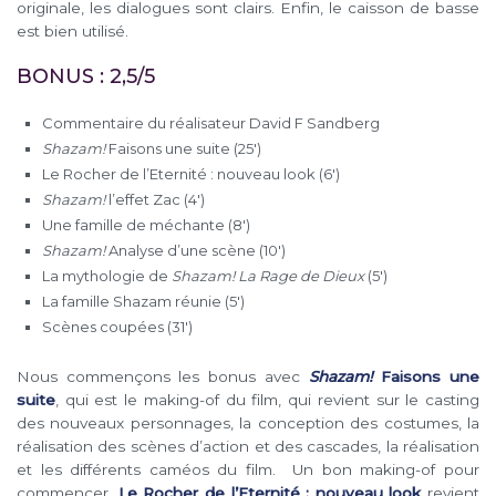
originale, les dialogues sont clairs. Enfin, le caisson de basse
est bien utilisé.
BONUS : 2,5/5
Commentaire du réalisateur David F Sandberg
Shazam!
Faisons une suite (25′)
Le Rocher de l’Eternité : nouveau look (6′)
Shazam!
l’effet Zac (4′)
Une famille de méchante (8′)
Shazam!
Analyse d’une scène (10′)
La mythologie de
Shazam! La Rage de Dieux
(5′)
La famille Shazam réunie (5′)
Scènes coupées (31′)
Nous commençons les bonus avec
Shazam!
Faisons une
suite
, qui est le making-of du film, qui revient sur le casting
des nouveaux personnages, la conception des costumes, la
réalisation des scènes d’action et des cascades, la réalisation
et les différents caméos du film. Un bon making-of pour
commencer.
Le Rocher de l’Eternité : nouveau look
revient