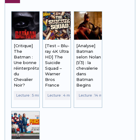
[Critique]
[Test – Blu-
[Analyse]
The
ray 4K Ultra
Batman
Batman :
HD] The
selon Nolan
Une bonne
Suicide
(1/3) : la
réinterprétation
Squad –
chevalerie
du
Warner
dans
Chevalier
Bros
Batman
Noir?
France
Begins