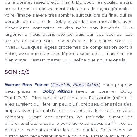
où le doré et assez prédominant. Du coup, les couleurs sont
assez ternes et pas vraiment éclatantes de façon générale –
voire l’image s’avère très sombre, surtout lors du final, qui se
déroule de nuit. Ici, le Dolby Vision fait des merveilles, avec
d’excellents contrastes et des noirs non bouchés. Plus
largement, nous avons été conquis par ces scènes. Les
teintes de peau sont respectées et les blancs sont au
niveau. Quelques légers problèmes de compression sont à
noter, avec quelques très légères saccades – mais rien de
bien grave. C’est un master UHD solide que nous avons là.
SON : 5/5
Warner Bros France
(
Creed III
,
Black Adam
) nous propose
deux pistes en
Dolby Altmos
(avec un core en Dolby
TrueHD 7.1). Elles sont assez similaires. Puissantes (même si
elles auraient pu l’être un peu plus), précises, biens réparties,
amples, avec pas mal d’effets – surtout, évidemment, lors des
combats. Durant ces derniers, on retiendra surtout les
différents effets lorsque le pont lâche au début du film, et les
différents combats contre les filles d’Atlas. Deux effets se
distinguent cependant, avec le bruit de la foudre et le cri du