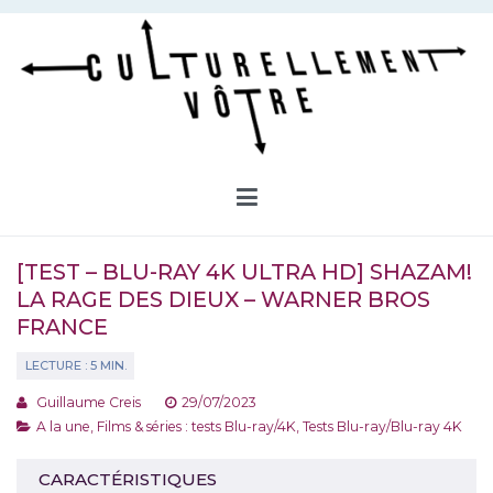
Aller
au
contenu
Culturellement Vôtre
Webzine Culturel
[TEST – BLU-RAY 4K ULTRA HD] SHAZAM!
LA RAGE DES DIEUX – WARNER BROS
FRANCE
Guillaume Creis
29/07/2023
A la une
,
Films & séries : tests Blu-ray/4K
,
Tests Blu-ray/Blu-ray 4K
CARACTÉRISTIQUES