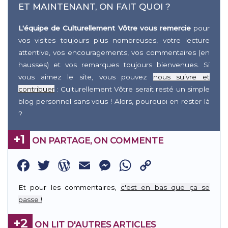
ET MAINTENANT, ON FAIT QUOI ?
L'équipe de Culturellement Vôtre vous remercie
pour
vos visites toujours plus nombreuses, votre lecture
attentive, vos encouragements, vos commentaires (en
hausses) et vos remarques toujours bienvenues. Si
vous aimez le site, vous pouvez
nous suivre et
contribuer
: Culturellement Vôtre serait resté un simple
blog personnel sans vous ! Alors, pourquoi en rester là
?
+1
ON PARTAGE, ON COMMENTE
Facebook
Twitter
WordPress
Email
Messenger
WhatsApp
Copy
Link
Et pour les commentaires,
c'est en bas que ça se
passe !
+2
ON LIT D'AUTRES ARTICLES