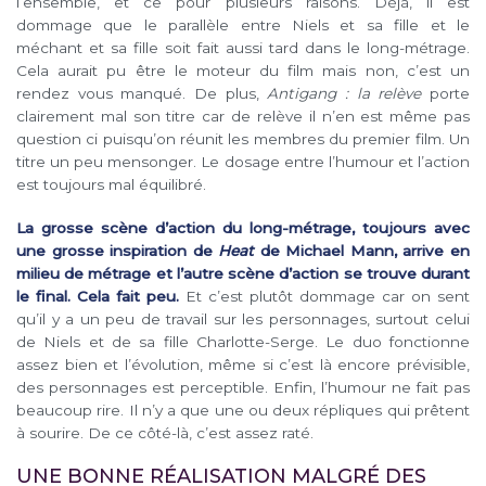
l’ensemble, et ce pour plusieurs raisons. Déjà, il est
dommage que le parallèle entre Niels et sa fille et le
méchant et sa fille soit fait aussi tard dans le long-métrage.
Cela aurait pu être le moteur du film mais non, c’est un
rendez vous manqué. De plus,
Antigang : la relève
porte
clairement mal son titre car de relève il n’en est même pas
question ci puisqu’on réunit les membres du premier film. Un
titre un peu mensonger. Le dosage entre l’humour et l’action
est toujours mal équilibré.
La grosse scène d’action du long-métrage, toujours avec
une grosse inspiration de
Heat
de Michael Mann, arrive en
milieu de métrage et l’autre scène d’action se trouve durant
le final. Cela fait peu.
Et c’est plutôt dommage car on sent
qu’il y a un peu de travail sur les personnages, surtout celui
de Niels et de sa fille Charlotte-Serge. Le duo fonctionne
assez bien et l’évolution, même si c’est là encore prévisible,
des personnages est perceptible. Enfin, l’humour ne fait pas
beaucoup rire. Il n’y a que une ou deux répliques qui prêtent
à sourire. De ce côté-là, c’est assez raté.
UNE BONNE RÉALISATION MALGRÉ DES