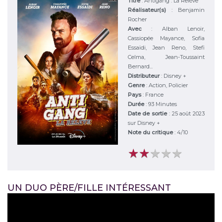
Titre
:
Antigang : La Relève
Réalisateur(s)
:
Benjamin
Rocher
Avec
:
Alban Lenoir,
Cassiopée Mayance, Sofia
Essaïdi, Jean Reno, Stefi
Celma, Jean-Toussaint
Bernard...
Distributeur
:
Disney +
Genre
:
Action, Policier
Pays
:
France
Durée
:
93 Minutes
Date de sortie
: 25 août 2023
sur Disney +
Note du critique
:
4
/
10
★
★
★
★
★
★
★
★
★
★
UN DUO PÈRE/FILLE INTÉRESSANT