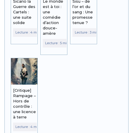
Sicario la
Le monde
Sisu – de
Guerre des
est à toi :
l’or et du
Cartels :
une
sang : Une
une suite
comédie
promesse
solide
d’action
tenue ?
douce-
amère
[Critique]
Rampage –
Hors de
contrôle :
une licence
à terre