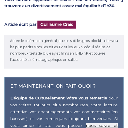
trouverez un divertissement assez mal équilibré d’1h30.
Article écrit par
Guillaume Creis
Adore le cinéma en général, que ce soit les gros blockbusters ou
les plus petits films, les séries TV et les jeux vidéo. Il réalise de
nombreux tests de blu-ray et films en UHD 4K et couvre
l'actualité cinématographique en salles.
ET MAINTENANT, ON FAIT QUOI ?
L'équipe de Culturellement Vôtre vous remercie
pour
vos visites toujours plus nombreuses, votre lecture
attentive, vos encouragements, vos commentaires (en
hausses) et vos remarques toujours bienvenues. Si
vous aimez le site, vous pouvez
nous suivre et