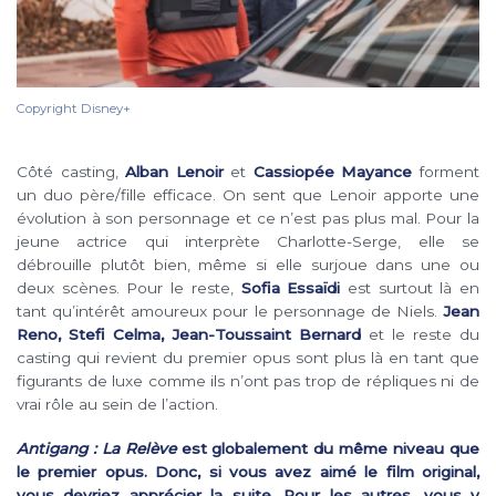
Copyright Disney+
Côté casting,
Alban Lenoir
et
Cassiopée Mayance
forment
un duo père/fille efficace. On sent que Lenoir apporte une
évolution à son personnage et ce n’est pas plus mal. Pour la
jeune actrice qui interprète Charlotte-Serge, elle se
débrouille plutôt bien, même si elle surjoue dans une ou
deux scènes. Pour le reste,
Sofia Essaïdi
est surtout là en
tant qu’intérêt amoureux pour le personnage de Niels.
Jean
Reno, Stefi Celma, Jean-Toussaint Bernard
et le reste du
casting qui revient du premier opus sont plus là en tant que
figurants de luxe comme ils n’ont pas trop de répliques ni de
vrai rôle au sein de l’action.
Antigang : La Relève
est globalement du même niveau que
le premier opus. Donc, si vous avez aimé le film original,
vous devriez apprécier la suite. Pour les autres, vous y