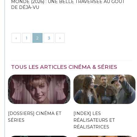
MONDE (2026) : UNE BELLE TRAVERSÉE AU GOÛT
DE DÉJÀ-VU
‹
1
2
3
›
TOUS LES ARTICLES CINÉMA & SÉRIES
[DOSSIERS] CINÉMA ET
[INDEX] LES
SÉRIES
RÉALISATEURS ET
RÉALISATRICES