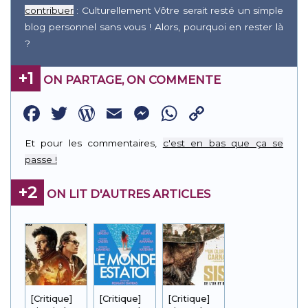
contribuer
: Culturellement Vôtre serait resté un simple
blog personnel sans vous ! Alors, pourquoi en rester là
?
+1
ON PARTAGE, ON COMMENTE
Facebook
Twitter
WordPress
Email
Messenger
WhatsApp
Copy
Link
Et pour les commentaires,
c'est en bas que ça se
passe !
+2
ON LIT D'AUTRES ARTICLES
[Critique]
[Critique]
[Critique]