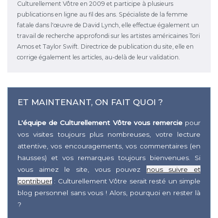
Culturellement Vôtre en 2009 et participe à plusieurs
publications en ligne au fil des ans. Spécialiste de la femme
fatale dans l'œuvre de David Lynch, elle effectue également un
travail de recherche approfondi sur les artistes américaines Tori
Amos et Taylor Swift. Directrice de publication du site, elle en
corrige également les articles, au-delà de leur validation.
ET MAINTENANT, ON FAIT QUOI ?
L'équipe de Culturellement Vôtre vous remercie
pour
vos visites toujours plus nombreuses, votre lecture
attentive, vos encouragements, vos commentaires (en
hausses) et vos remarques toujours bienvenues. Si
vous aimez le site, vous pouvez
nous suivre et
contribuer
: Culturellement Vôtre serait resté un simple
blog personnel sans vous ! Alors, pourquoi en rester là
?