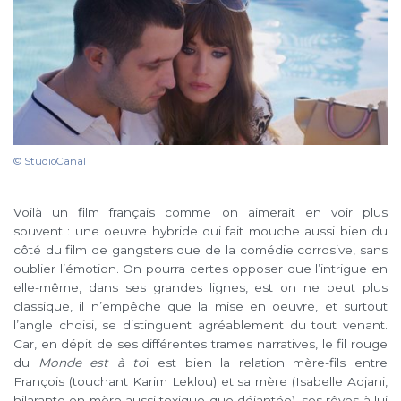
© StudioCanal
Voilà un film français comme on aimerait en voir plus
souvent : une oeuvre hybride qui fait mouche aussi bien du
côté du film de gangsters que de la comédie corrosive, sans
oublier l’émotion. On pourra certes opposer que l’intrigue en
elle-même, dans ses grandes lignes, est on ne peut plus
classique, il n’empêche que la mise en oeuvre, et surtout
l’angle choisi, se distinguent agréablement du tout venant.
Car, en dépit de ses différentes trames narratives, le fil rouge
du
Monde est à to
i est bien la relation mère-fils entre
François (touchant Karim Leklou) et sa mère (Isabelle Adjani,
hilarante en mère aussi toxique que déjantée), ses rêves à lui