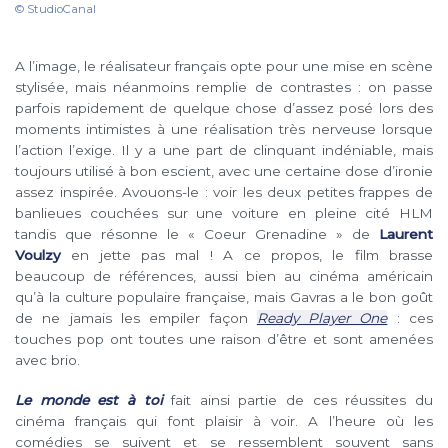
© StudioCanal
A l’image, le réalisateur français opte pour une mise en scène
stylisée, mais néanmoins remplie de contrastes : on passe
parfois rapidement de quelque chose d’assez posé lors des
moments intimistes à une réalisation très nerveuse lorsque
l’action l’exige. Il y a une part de clinquant indéniable, mais
toujours utilisé à bon escient, avec une certaine dose d’ironie
assez inspirée. Avouons-le : voir les deux petites frappes de
banlieues couchées sur une voiture en pleine cité HLM
tandis que résonne le « Coeur Grenadine » de
Laurent
Voulzy
en jette pas mal ! A ce propos, le film brasse
beaucoup de références, aussi bien au cinéma américain
qu’à la culture populaire française, mais Gavras a le bon goût
de ne jamais les empiler façon
Ready Player One
: ces
touches pop ont toutes une raison d’être et sont amenées
avec brio.
Le monde est à toi
fait ainsi partie de ces réussites du
cinéma français qui font plaisir à voir. A l’heure où les
comédies se suivent et se ressemblent souvent sans