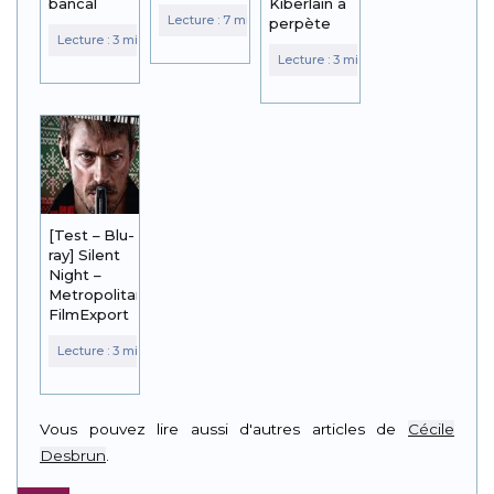
bancal
Kiberlain à
perpète
[Test – Blu-
ray] Silent
Night –
Metropolitan
FilmExport
Vous pouvez lire aussi d'autres articles de
Cécile
Desbrun
.