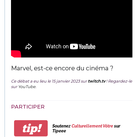
Marvel, est-ce encore du cinéma ?
Ce débat a eu lieu le 15 janvier 2023 sur
twitch.tv
! Regardez-le
sur
YouTube
.
PARTICIPER
tip!
Soutenez
Culturellement Vôtre
sur
Tipeee