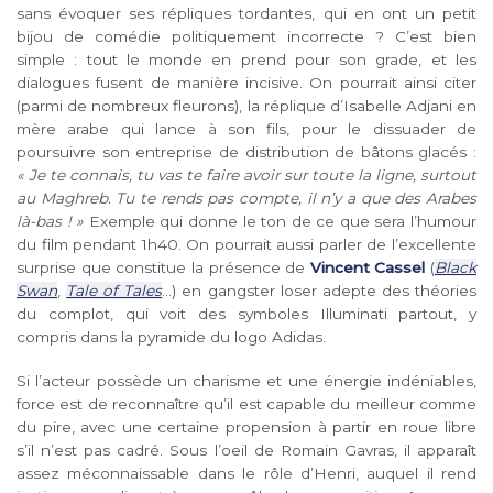
sans évoquer ses répliques tordantes, qui en ont un petit
bijou de comédie politiquement incorrecte ? C’est bien
simple : tout le monde en prend pour son grade, et les
dialogues fusent de manière incisive. On pourrait ainsi citer
(parmi de nombreux fleurons), la réplique d’Isabelle Adjani en
mère arabe qui lance à son fils, pour le dissuader de
poursuivre son entreprise de distribution de bâtons glacés :
« Je te connais, tu vas te faire avoir sur toute la ligne, surtout
au Maghreb. Tu te rends pas compte, il n’y a que des Arabes
là-bas ! »
Exemple qui donne le ton de ce que sera l’humour
du film pendant 1h40. On pourrait aussi parler de l’excellente
surprise que constitue la présence de
Vincent Cassel
(
Black
Swan
,
Tale of Tales
…) en gangster loser adepte des théories
du complot, qui voit des symboles Illuminati partout, y
compris dans la pyramide du logo Adidas.
Si l’acteur possède un charisme et une énergie indéniables,
force est de reconnaître qu’il est capable du meilleur comme
du pire, avec une certaine propension à partir en roue libre
s’il n’est pas cadré. Sous l’oeil de Romain Gavras, il apparaît
assez méconnaissable dans le rôle d’Henri, auquel il rend