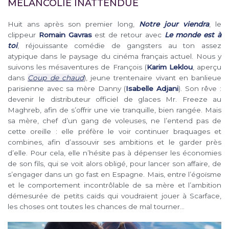
MÉLANCOLIE INATTENDUE
Huit ans après son premier long,
Notre jour viendra
, le
clippeur
Romain Gavras
est de retour avec
Le monde est à
toi
, réjouissante comédie de gangsters au ton assez
atypique dans le paysage du cinéma français actuel. Nous y
suivons les mésaventures de François (
Karim Leklou
, aperçu
dans
Coup de chaud
), jeune trentenaire vivant en banlieue
parisienne avec sa mère Danny (
Isabelle Adjani
). Son rêve :
devenir le distributeur officiel de glaces Mr. Freeze au
Maghreb, afin de s’offrir une vie tranquille, bien rangée. Mais
sa mère, chef d’un gang de voleuses, ne l’entend pas de
cette oreille : elle préfère le voir continuer braquages et
combines, afin d’assouvir ses ambitions et le garder près
d’elle. Pour cela, elle n’hésite pas à dépenser les économies
de son fils, qui se voit alors obligé, pour lancer son affaire, de
s’engager dans un go fast en Espagne. Mais, entre l’égoïsme
et le comportement incontrôlable de sa mère et l’ambition
démesurée de petits caïds qui voudraient jouer à Scarface,
les choses ont toutes les chances de mal tourner…