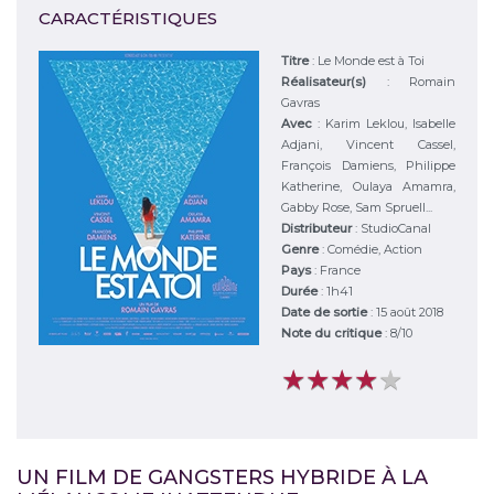
CARACTÉRISTIQUES
Titre
:
Le Monde est à Toi
Réalisateur(s)
:
Romain
Gavras
Avec
:
Karim Leklou, Isabelle
Adjani, Vincent Cassel,
François Damiens, Philippe
Katherine, Oulaya Amamra,
Gabby Rose, Sam Spruell...
Distributeur
:
StudioCanal
Genre
:
Comédie, Action
Pays
:
France
Durée
:
1h41
Date de sortie
: 15 août 2018
Note du critique
:
8
/
10
★
★
★
★
★
★
★
★
★
★
UN FILM DE GANGSTERS HYBRIDE À LA