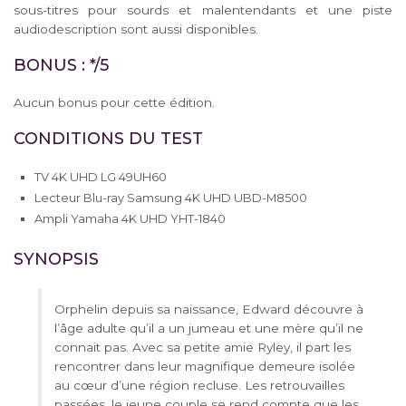
sous-titres pour sourds et malentendants et une piste
audiodescription sont aussi disponibles.
BONUS : */5
Aucun bonus pour cette édition.
CONDITIONS DU TEST
TV 4K UHD LG 49UH60
Lecteur Blu-ray Samsung 4K UHD UBD-M8500
Ampli Yamaha 4K UHD YHT-1840
SYNOPSIS
Orphelin depuis sa naissance, Edward découvre à
l’âge adulte qu’il a un jumeau et une mère qu’il ne
connait pas. Avec sa petite amie Ryley, il part les
rencontrer dans leur magnifique demeure isolée
au cœur d’une région recluse. Les retrouvailles
passées, le jeune couple se rend compte que les