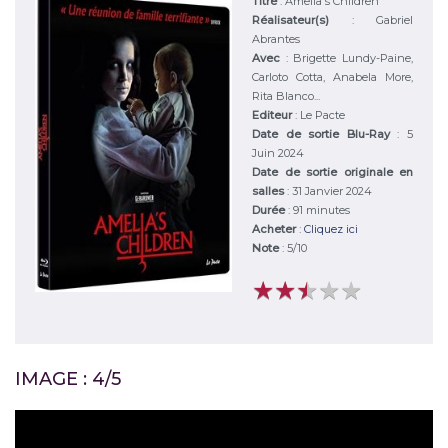
Titre
:
Amelia's Children
Réalisateur(s)
:
Gabriel
Abrantes
Avec
:
Brigette Lundy-Paine,
Carloto Cotta, Anabela More,
Rita Blanco...
Editeur
:
Le Pacte
Date de sortie Blu-Ray
: 5
Juin 2024
Date de sortie originale en
salles
: 31 Janvier 2024
Durée
:
91 minutes
Acheter
:
Cliquez ici
Note
:
5
/
10
★
★
★
★
★
★
★
★
★
★
IMAGE : 4/5