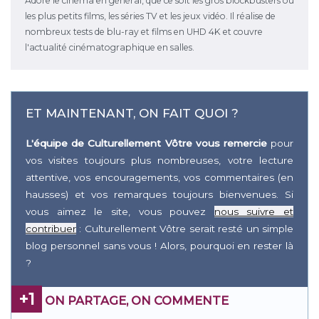
Adore le cinéma en général, que ce soit les gros blockbusters ou
les plus petits films, les séries TV et les jeux vidéo. Il réalise de
nombreux tests de blu-ray et films en UHD 4K et couvre
l'actualité cinématographique en salles.
ET MAINTENANT, ON FAIT QUOI ?
L'équipe de Culturellement Vôtre vous remercie
pour
vos visites toujours plus nombreuses, votre lecture
attentive, vos encouragements, vos commentaires (en
hausses) et vos remarques toujours bienvenues. Si
vous aimez le site, vous pouvez
nous suivre et
contribuer
: Culturellement Vôtre serait resté un simple
blog personnel sans vous ! Alors, pourquoi en rester là
?
+1
ON PARTAGE, ON COMMENTE