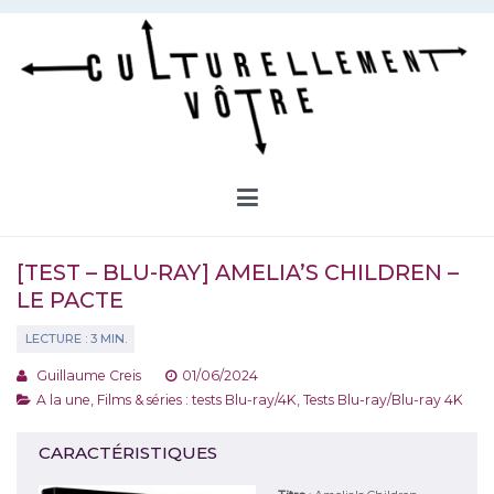
Aller
au
contenu
Culturellement Vôtre
Webzine Culturel
[TEST – BLU-RAY] AMELIA’S CHILDREN –
LE PACTE
Guillaume Creis
01/06/2024
A la une
,
Films & séries : tests Blu-ray/4K
,
Tests Blu-ray/Blu-ray 4K
CARACTÉRISTIQUES