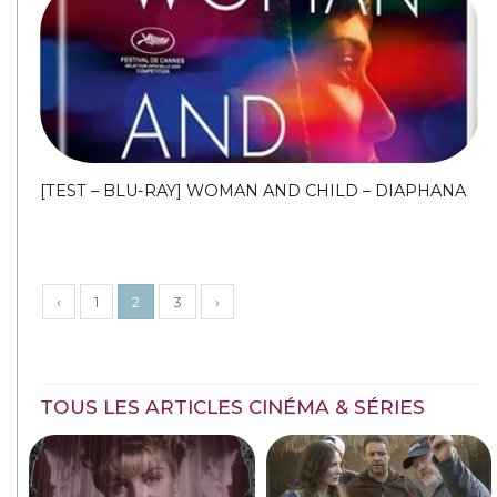
[TEST – BLU-RAY] WOMAN AND CHILD – DIAPHANA
‹
1
2
3
›
TOUS LES ARTICLES CINÉMA & SÉRIES