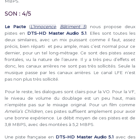
MBPS.
SON : 4/5
Le Pacte
(
L’Innocence
,
Bâtiment 5
) nous propose deux
pistes en
DTS-HD Master Audio 5.1
. Elles sont toutes les
deux similaires, avec un mix puissant comme il faut, assez
précis, bien réparti et peu ample, mais c’est normal pour ce
dernier, pour un tel long-métrage. Ce sont des pistes assez
frontales, vu la nature de l’œuvre. Il y a très peu d’effets et
donc, les canaux arrières ne sont pas très sollicités. Seule la
musique passe par les canaux arrières. Le canal LFE n’est
pas non plus très sollicité.
Pour le reste, les dialogues sont clairs pour la VO. Pour la VF,
le niveau de volume du doublage est un peu haut, mais
n’empiète pas sur le mixage original. Pour un film comme
Amelia’s Children
, ces pistes suffisent amplement pour avoir
une bonne expérience. Le débit moyen de ces pistes est de
3,8 MBPS, avec des montées à 5,2 MBPS.
Une piste française en
DTS-HD Master Audio 5.1
avec des