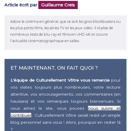
Article écrit par
Guillaume Creis
Adore le cinéma en général, que ce soit les gros blockbusters ou
les plus petits films, les séries TV et les jeux vidéo. Il réalise de
nombreux tests de blu-ray et films en UHD 4K et couvre
l'actualité cinématographique en salles.
ET MAINTENANT, ON FAIT QUOI ?
L'équipe de Culturellement Vôtre vous remercie
pour
vos visites toujours plus nombreuses, votre lecture
attentive, vos encouragements, vos commentaires (en
hausses) et vos remarques toujours bienvenues. Si
vous aimez le site, vous pouvez
nous suivre et
contribuer
: Culturellement Vôtre serait resté un simple
blog personnel sans vous ! Alors, pourquoi en rester là
?