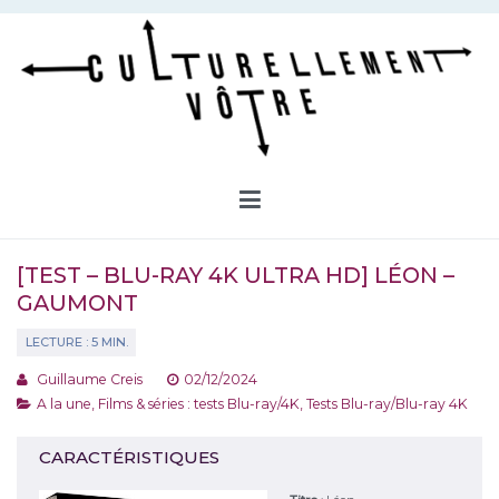
Aller
au
contenu
Culturellement Vôtre
Webzine Culturel
[TEST – BLU-RAY 4K ULTRA HD] LÉON –
GAUMONT
Guillaume Creis
02/12/2024
A la une
,
Films & séries : tests Blu-ray/4K
,
Tests Blu-ray/Blu-ray 4K
CARACTÉRISTIQUES