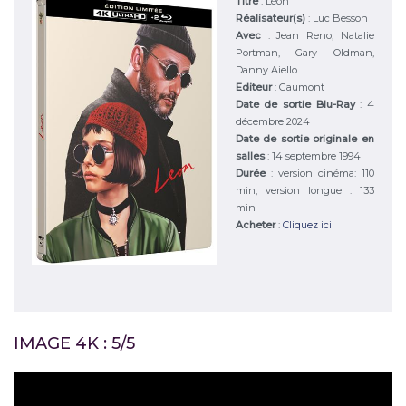
Titre
:
Léon
Réalisateur(s)
:
Luc Besson
Avec
:
Jean Reno, Natalie
Portman, Gary Oldman,
Danny Aiello...
Editeur
:
Gaumont
Date de sortie Blu-Ray
: 4
décembre 2024
Date de sortie originale en
salles
: 14 septembre 1994
Durée
:
version cinéma: 110
min, version longue : 133
min
Acheter
:
Cliquez ici
IMAGE 4K : 5/5