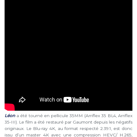
Léon
a été tourné en pellicule 35MM (Arriflex 35 BL4, Arriflex
35-III). Le film a été restauré par Gaumont depuis les négatifs
originaux. Le Blu-ray 4K, au format respecté 2.39:1, est donc
issu d’un master 4K avec une compression HEVC/ H.265,