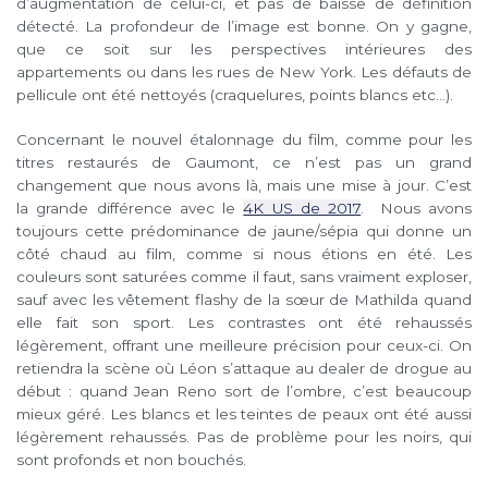
d’augmentation de celui-ci, et pas de baisse de définition
détecté. La profondeur de l’image est bonne. On y gagne,
que ce soit sur les perspectives intérieures des
appartements ou dans les rues de New York. Les défauts de
pellicule ont été nettoyés (craquelures, points blancs etc…).
Concernant le nouvel étalonnage du film, comme pour les
titres restaurés de Gaumont, ce n’est pas un grand
changement que nous avons là, mais une mise à jour. C’est
la grande différence avec le
4K US de 2017
. Nous avons
toujours cette prédominance de jaune/sépia qui donne un
côté chaud au film, comme si nous étions en été. Les
couleurs sont saturées comme il faut, sans vraiment exploser,
sauf avec les vêtement flashy de la sœur de Mathilda quand
elle fait son sport. Les contrastes ont été rehaussés
légèrement, offrant une meilleure précision pour ceux-ci. On
retiendra la scène où Léon s’attaque au dealer de drogue au
début : quand Jean Reno sort de l’ombre, c’est beaucoup
mieux géré. Les blancs et les teintes de peaux ont été aussi
légèrement rehaussés. Pas de problème pour les noirs, qui
sont profonds et non bouchés.